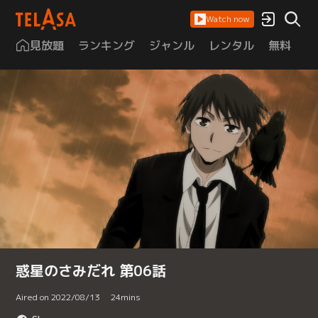
Watch now
見放題
ランキング
ジャンル
レンタル
無料
は
惑星のさみだれ 第06話
Aired on 2022/08/13
24
mins