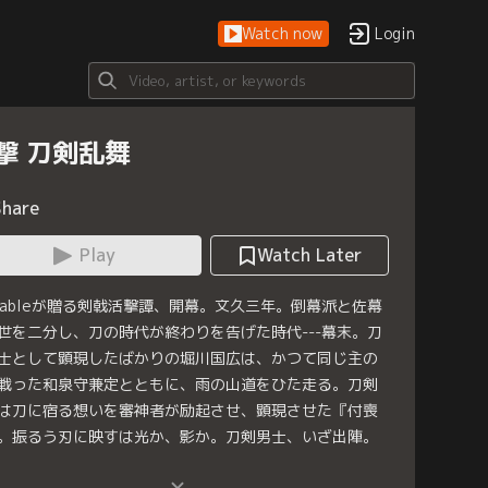
Watch now
Login
撃 刀剣乱舞
Share
Play
Watch Later
otableが贈る剣戟活撃譚、開幕。文久三年。倒幕派と佐幕
世を二分し、刀の時代が終わりを告げた時代---幕末。刀
士として顕現したばかりの堀川国広は、かつて同じ主の
戦った和泉守兼定とともに、雨の山道をひた走る。刀剣
は刀に宿る想いを審神者が励起させ、顕現させた『付喪
。振るう刃に映すは光か、影か。刀剣男士、いざ出陣。