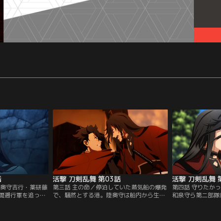
話
活撃 刀剣乱舞 第03話
活撃 刀剣乱舞 
陸奥守吉行・薬研藤
第三話 主の命／停泊していた蒸気船の爆発
第四話 守りたか
間遡行軍を追って
で、騒然とする港。陸奥守は船内から生存
和泉守ら第二部隊
守たち。しかし城
者を助けながらも、救えなかった人々への
下された新たな任
の当たりにしたの
悔しさを部隊長である和泉守にぶつける。
盛の会談を歴史通
かり命を落とした
感情的になる陸奥守を、冷静に諭そうとす
審神者は、幕末史