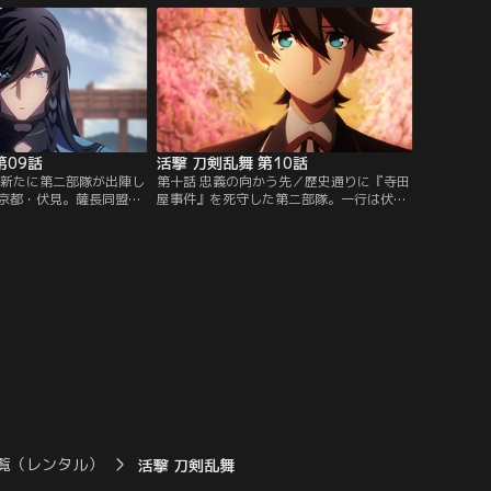
と、時間遡行軍が出現す
軍艦を取り戻す。一方、会談を守るべく屋
る。かつての主が生きた
敷周辺に残った蜻蛉切と堀川は、強敵・大
る和泉守と堀川。会談最
太刀の力に圧倒されてしまう。さらに、海
す時間遡行軍…。【提
上の軍艦より行われた砲撃によって…。
ンネル】
【提供：バンダイチャンネル】
第09話
活撃 刀剣乱舞 第10話
心新たに第二部隊が出陣し
第十話 忠義の向かう先／歴史通りに『寺田
京都・伏見。薩長同盟を
屋事件』を死守した第二部隊。一行は伏見
馬が襲撃を受ける『寺田
に留まるようにとの審神者の指令のもと、
が、時間遡行軍の狙いだ
引き続き坂本龍馬を護衛することに。それ
は、その目論みを阻止す
は幕末のこの地に時間遡行軍が潜伏してい
に奔走する。しかし、元
る可能性があると観測されたためだった。
けてきた陸奥守は意図せ
堀川は刀剣男士として課せられた使命に苦
窮地に出くわしてしま
悩する一方で、元の主・土方歳三への想い
を前に、元の主への想い
を募らせていく。【提供：バンダイチャン
ンダイチャンネル】
ネル】
覧（レンタル）
活撃 刀剣乱舞