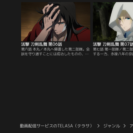
た二振りに下されたのは、新たな指令。
城侍の姿だった。地方の
『文久三年のとある城下町に、新たな時間
間遡行軍の真意を図りか
遡行軍現る』と。わずかな情報を頼りに、
は、引き続きこの時代に
現れる遡行軍を迎え討つ和泉守と堀川…。
ることに。【提供：バン
【提供：バンダイチャンネル】
活撃 刀剣乱舞 第06話
活撃 刀剣乱舞 第07
第六話 本丸／本丸へ帰還した第二部隊。会
第七話 第一部隊／第二
談を守り通すことには成功したものの、和
する一方、永禄八年の京
泉守と蜻蛉切は時間遡行軍との戦いで深手
一部隊。山姥切国広を隊
を負っていた。とくに大太刀との一騎打ち
た彼らに与えられたのは
で瀕死の重傷を負った蜻蛉切は、審神者の
で観測された時間の壁を
手入れ後もなお昏睡状態が続いていた。和
し、時間遡行軍による歴
泉守は時間遡行軍の企てを阻む過程で、仲
よ、との指令だった。時
間やその時代の人々や町に大きな被害が出
探るために京の都へと向
てしまったことに、自らの指揮が…。【提
は、戦を終えているはず
供：バンダイチャンネル】
供：バンダイチャンネル
動画配信サービスのTELASA（テラサ）
ジャンル