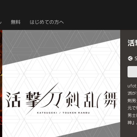
ル
無料
はじめての方へ
活
uf
派が
剣男
元で
男士
神』