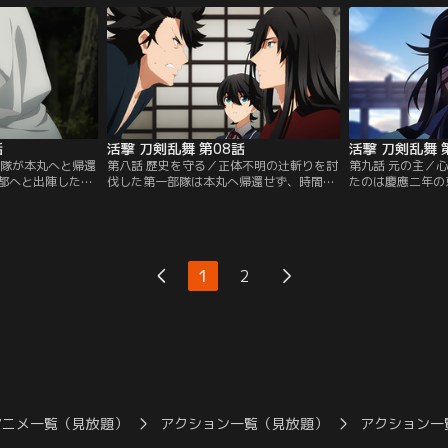
城への襲撃に、時
る和泉守。急造の編成で、それぞれ孤立す
この会談を阻もう
ねる和泉守たち
る第二部隊の刀剣男士たち。この時代で外
るだろうと予測す
留まり調査を続け
国人を排斥しようとする浪士たちを時間遡
時代に思いを馳せ
ダイチャンネル】
行軍が利用すると考えた和泉守たちは…。
終日に行動を起こ
【提供：バンダイチャンネル】
供：バンダイチャ
話
活撃 刀剣乱舞 第08話
活撃 刀剣乱舞 
部隊が本丸へと帰還
第八話 歴史を守る／正体不明の辻斬りを討
第九話 元の主／
都へと出陣した第
伐した第一部隊は本丸へ帰還せず、時間遡
たのは慶應二年の
長として編成され
行軍による襲撃に巻き込まれた人々のため
成し遂げた坂本龍
、かつてない規模
に出来ることをしようと京に残る。それ
屋事件』への介入
破るノイズを調査
は、任務の中で守れなかった歴史や犠牲に
と考えた第二部隊
史改変を阻止せ
なった人々の助けになりたいという、山姥
べく陸奥守を中心
間遡行軍の狙いを
切たちがたどり着いた想いだった。そのこ
の主との接触を避
1
2
かった山姥切たち
ろ、歴史を守ることの意味を考え続けてい
ずして坂本龍馬の
の町に…。【提
た和泉守は、主からの命では無く自らの意
う。追われる龍馬
】
志で…。【提供：バンダイチャンネル】
に…。【提供：バ
アニメ一覧（見放題）
アクション一覧（見放題）
アクション一