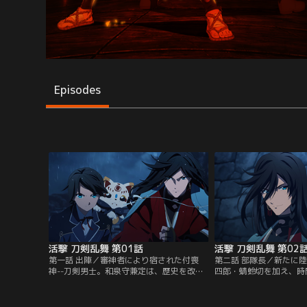
Episodes
活撃 刀剣乱舞 第01話
活撃 刀剣乱舞 第02
第一話 出陣／審神者により宿された付喪
第二話 部隊長／新たに
神--刀剣男士。和泉守兼定は、歴史を改変
四郎・蜻蛉切を加え、時
すべく現れる時間遡行軍からとある積荷を
城を目指す審神者と和泉
奪取するため、初陣の堀川国広とともに幕
内に先行した陸奥守が目
末の世に出陣する。辛くも任務を成し遂げ
は、時間遡行軍の手に掛