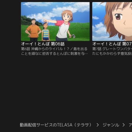
働くことになった五十嵐は、そこで島でた
味を抱き、二人は翌日も
った一人の中学生・とんぼと出会う。スー
る。夕暮れまでゴルフに
パーもコンビニもない島内を巡る中、奇妙
する思いを口にするとん
な違和感を感じる五十嵐。それは…。
うやく帰ってきた二人を
は…。
オーイ！とんぼ 第06話
オーイ！とんぼ 第0
第6話 沖縄からのライバル！？／島を出る
第7話 グレートワンパ
ことを頑なに拒否するとんぼに刺激を与え
たにもかかわらず意気投
るため、五十嵐は彼女に匹敵する実力を持
ぶらは、島のゴルフコー
つ同世代のゴルファーを探しに鹿児島に向
ドをする。自然がそのま
かう。しかし、市内の複数のゴルフ練習場
とんぼの自由奔放なプレ
を訪れるも、とんぼの才能に肩を並べる選
つぶら。しかし、つぶら
手は見つからない。失意の中、帰路のフェ
実なプレーでボールを正
リーで同伴した洋子から、姪っ子がアマチ
互いの異なるスタイルに
ュア大会で優勝経験があると聞き…。
ら、とんぼの心には「負
う…。
動画配信サービスのTELASA（テラサ）
ジャンル