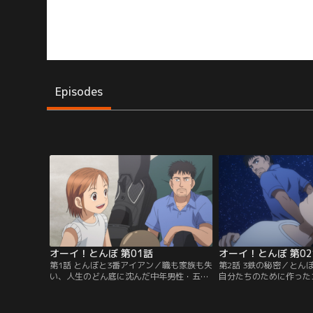
Episodes
オーイ！とんぼ 第01話
オーイ！とんぼ 第0
第1話 とんぼと3番アイアン／職も家族も失
第2話 3鉄の秘密／とん
い、人生のどん底に沈んだ中年男性・五十
自分たちのために作った
嵐。世間から逃げるようにフェリーで向か
れた五十嵐は、とんぼの
った先は、“日本最後の秘境”と呼ばれ
ショットを目の当たりに
る“火之島”だった。島の施設管理人として
ぼも、本格的なゴルフが