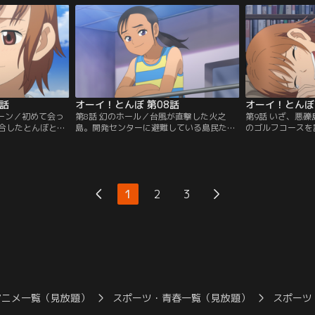
コースを一緒に回
ことを試させる。ウェッジでの正しいボー
活から身に付いた
興じる中、島に対
ルの打ち方を教えようとする五十嵐は、か
の自由なゴルフを
ぼ。日が暮れ、よ
つて、自分の息子“凜太郎”にゴルフを教え
は、次第にとんぼ
迎えたゴンじい
たことを思い出す。
せたいと願うよう
7話
オーイ！とんぼ 第08話
オーイ！とんぼ 
ターン／初めて会っ
第8話 幻のホール／台風が直撃した火之
第9話 いざ、悪
合したとんぼとつ
島。開発センターに避難している島民たち
のゴルフコースを
スで一緒にラウン
の中に、とんぼとつぶらの姿があった。停
会うため、同じト
ま残るコースと、
電する施設の中でも、大会に向けて黙々と
ことを決める。島
ースタイルに驚く
日々のスイング練習をするつぶらは、自分
じるとんぼに対し
自身は理論的で堅
の抱いている思いを打ち明ける。台風は無
と出会ってからの
確に打ち進める。
事通過し、火之島を後にするつぶらは、と
フェリー乗り場に
1
2
3
刺激を受けなが
んぼに愛用していた5番ウッドを贈る。
意志で船に乗り込
けたくない」とい
山奥で暮らすクタ
アニメ一覧（見放題）
スポーツ・青春一覧（見放題）
スポーツ