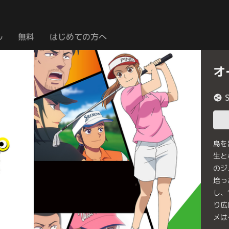
ル
無料
はじめての方へ
オ
島を
生と
のジ
培っ
し、
り広
メは