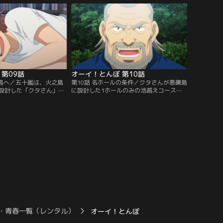
センスと気づく。とんぼ
うとする五十嵐は、かつて息子“凜太郎”に
目の当たりにした五十嵐
向き合えていなかった事をとんぼの姿に重
にゴルフの試合を経験さ
ねる。しかし、想定以上のとんぼの行動
になる。
は、五十嵐の後悔をも吹き飛ばし…。
第09話
オーイ！とんぼ 第10話
礫島へ／五十嵐は、火之島
第10話 名ホールの条件／クタさんが悪礫島
設計した「クタさん」に
に設計した1ホールのみの池越えコース
カラ列島の悪礫島へ行く
は、その美しい景観とは裏腹に非常に攻略
外へ出ることに恐怖を感
が難しいモンスターホールであった。攻略
、自身の過去と、とんぼ
法に悩む五十嵐に対して、設計者としてゴ
深い思いを語る。翌朝、
ルフへの深い愛情を持つクタさんとの知恵
現れたとんぼは、自らの
比べが展開される。一方で、とんぼはその
む。世俗を離れ、ひとり
設計意図を超える独創的なショットでコー
さんは…。
スを攻略していく。
・青春一覧（レンタル）
オーイ！とんぼ