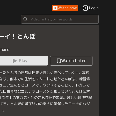
Watch now
Login
ーイ！とんぼ
Share
Play
Watch Later
出たとんぼの日常は目まぐるしく変化していく--。高校
なり、熊本での生活をスタートさせたとんぼは、練習場
ュニア生たちとコースでラウンドすることに。トカラで
た自由奔放なゴルフでコースを攻略していくとんぼに対
1つ年上の実力者・ひのきも決死で応戦。激しい対決を繰
げる。とんぼの潜在能力の高さに驚愕したコーチのハジ
…。