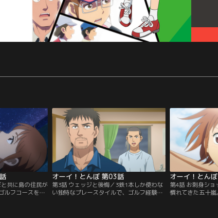
2話
オーイ！とんぼ 第03話
オーイ！とんぼ 
ぼと共に島の住民が
第3話 ウェッジと後悔／3鉄1本しか使わな
第4話 お刺身シ
ゴルフコースを訪
い独特なプレースタイルで、ゴルフ経験豊
慣れてきた五十嵐
驚異的なスーパー
富な五十嵐も驚くほどの才能を持つとん
イと看護師の洋子
する。対するとん
ぼ。五十嵐は自身のウェッジのグリップを
る。とんぼと日々
できる五十嵐に興
3鉄に付け替え、とんぼにウェッジを使う
そのスーパーショ