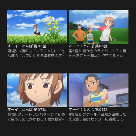
の才能を持つとんぼ。五十嵐は自身
間関係も垣間見える。とんぼと日々
のウェッジのグリップを3鉄に付け
コースを回る五十嵐は、そのスーパ
替え、とんぼにウェッジを使うこと
ーショットの多くが、島での生活か
を試させる。ウェッジでの正しいボ
ら身に付いたセンスと気づく。とん
ールの打ち方を教えようとする五十
ぼの自由なゴルフを目の当たりにし
嵐は、かつて、自分の息子“凜太
た五十嵐は、次第にとんぼにゴルフ
郎”にゴルフを教えたことを思い出
の試合を経験させたいと願うように
す。
なる。
オーイ！とんぼ 第05話
オーイ！とんぼ 第06話
第5話 お前のはゴルフじゃない／と
第6話 沖縄からのライバル！？／島
んぼのゴルフに対する違和感の正
を出ることを頑なに拒否するとんぼ
体。それはゴルフに対して「競技の
に刺激を与えるため、五十嵐は彼女
プレッシャー」を感じていない事だ
に匹敵する実力を持つ同世代のゴル
った。島のコースの崖上にて、とん
ファーを探しに鹿児島に向かう。し
ぼにプレッシャーについて教えよう
かし、市内の複数のゴルフ練習場を
とする五十嵐は、かつて息子“凜太
訪れるも、とんぼの才能に肩を並べ
郎”に向き合えていなかった事をと
る選手は見つからない。失意の中、
んぼの姿に重ねる。しかし、想定以
帰路のフェリーで同伴した洋子か
上のとんぼの行動は、五十嵐の後悔
ら、姪っ子がアマチュア大会で優勝
をも吹き飛ばし…。
経験があると聞き…。
オーイ！とんぼ 第07話
オーイ！とんぼ 第08話
第7話 グレートワンパターン／初め
第8話 幻のホール／台風が直撃した
て会ったにもかかわらず意気投合し
火之島。開発センターに避難してい
たとんぼとつぶらは、島のゴルフコ
る島民たちの中に、とんぼとつぶら
ースで一緒にラウンドをする。自然
の姿があった。停電する施設の中で
がそのまま残るコースと、とんぼの
も、大会に向けて黙々と日々のスイ