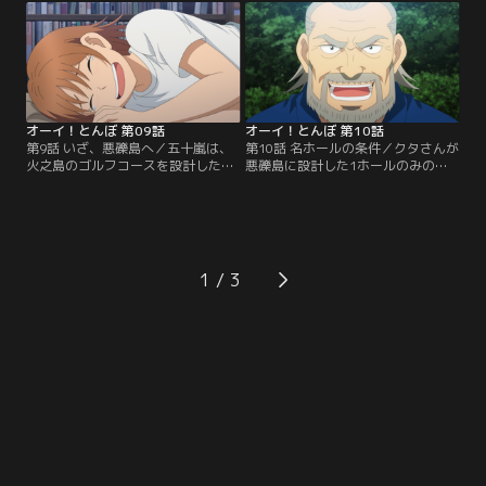
自由奔放なプレースタイルに驚くつ
ング練習をするつぶらは、自分の抱
ぶら。しかし、つぶら自身は理論的
いている思いを打ち明ける。台風は
で堅実なプレーでボールを正確に打
無事通過し、火之島を後にするつぶ
ち進める。互いの異なるスタイルに
らは、とんぼに愛用していた5番ウ
刺激を受けながら、とんぼの心には
ッドを贈る。
「負けたくない」という…。
オーイ！とんぼ 第09話
オーイ！とんぼ 第10話
第9話 いざ、悪礫島へ／五十嵐は、
第10話 名ホールの条件／クタさんが
火之島のゴルフコースを設計した
悪礫島に設計した1ホールのみの池
「クタさん」に会うため、同じトカ
越えコースは、その美しい景観とは
ラ列島の悪礫島へ行くことを決め
裏腹に非常に攻略が難しいモンスタ
る。島外へ出ることに恐怖を感じる
ーホールであった。攻略法に悩む五
とんぼに対し、自身の過去と、とん
十嵐に対して、設計者としてゴルフ
ぼと出会ってからの深い思いを語
への深い愛情を持つクタさんとの知
る。翌朝、フェリー乗り場に現れた
恵比べが展開される。一方で、とん
1
とんぼは、自らの意志で船に乗り込
ぼはその設計意図を超える独創的な
む。世俗を離れ、ひとり山奥で暮ら
ショットでコースを攻略していく。
すクタさんは…。