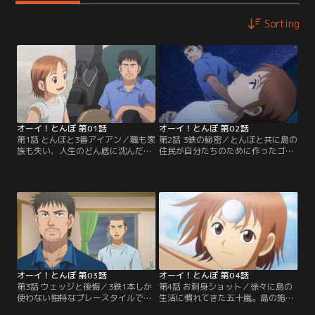
Sorting
オーイ！とんぼ 第01話
オーイ！とんぼ 第02話
第1話 とんぼと3番アイアン／職も家
第2話 3鉄の秘密／とんぼと共に島の
族も失い、人生のどん底に沈んだ中
住民が自分たちのために作ったゴル
年男性・五十嵐。世間から逃げるよ
フコースを訪れた五十嵐は、とんぼ
うにフェリーで向かった先は、“日
の驚異的なスーパーショットを目の
本最後の秘境”と呼ばれる“火之
当たりにする。対するとんぼも、本
島”だった。島の施設管理人として
格的なゴルフができる五十嵐に興味
働くことになった五十嵐は、そこで
を抱き、二人は翌日もコースを一緒
島でたった一人の中学生・とんぼと
に回る。夕暮れまでゴルフに興じる
出会う。スーパーもコンビニもない
中、島に対する思いを口にするとん
島内を巡る中、奇妙な違和感を感じ
ぼ。日が暮れ、ようやく帰ってきた
る五十嵐。それは…。
二人を迎えたゴンじいは…。
オーイ！とんぼ 第03話
オーイ！とんぼ 第04話
第3話 ウェッジと後悔／3鉄1本しか
第4話 お刺身ショット／徐々に島の
使わない独特なプレースタイルで、
生活に慣れてきた五十嵐。島の施設
ゴルフ経験豊富な五十嵐も驚くほど
職員のブンペイと看護師の洋子の人