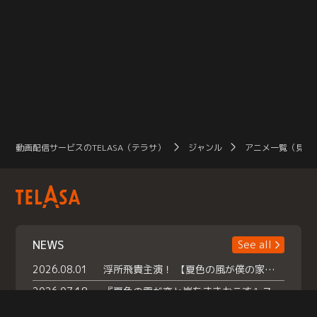
動画配信サービスのTELASA（テラサ）
ジャンル
アニメ一覧（見放
NEWS
See all
2026.08.01
浮所飛貴主演！ 【夏色の風が僕の家にやってきた】 本日よりテラサで独占配信スタート！
2026.07.18
『夏色の雲が恋と嵐をまきおこす』スペシャルメイキング 【Part1】2026年７月18日（土）23時30分～配信スタート！話題のシーンの裏側を大公開！豪華キャスト大集合！ 『武宮家 真夏の家族会議』開催！
2026.07.15
救命医・遥（今田）の《心揺さぶる過去》や、 麻酔科医・権野（船越英一郎）の《謎多きプライベート》など… 《知られざるエピソード》を独占配信！