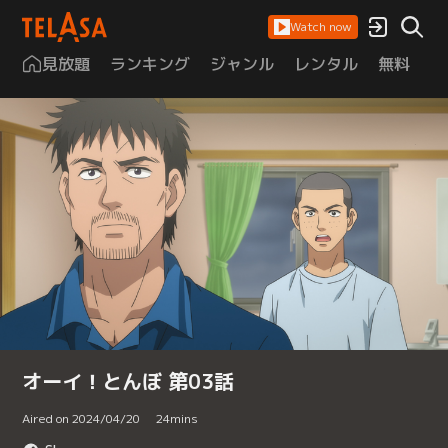
Watch now
見放題
ランキング
ジャンル
レンタル
無料
は
オーイ！とんぼ 第03話
Aired on 2024/04/20
24
mins