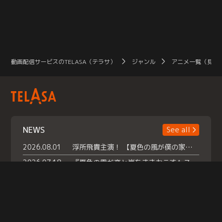
動画配信サービスのTELASA（テラサ）
ジャンル
アニメ一覧（見放
NEWS
See all
2026.08.01
浮所飛貴主演！ 【夏色の風が僕の家にやってきた】 本日よりテラサで独占配信スタート！
2026.07.18
『夏色の雲が恋と嵐をまきおこす』スペシャルメイキング 【Part1】2026年７月18日（土）23時30分～配信スタート！話題のシーンの裏側を大公開！豪華キャスト大集合！ 『武宮家 真夏の家族会議』開催！
2026.07.15
救命医・遥（今田）の《心揺さぶる過去》や、 麻酔科医・権野（船越英一郎）の《謎多きプライベート》など… 《知られざるエピソード》を独占配信！