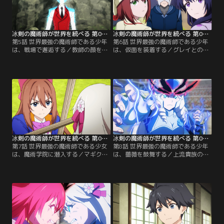
力し、今度こそ撃退に成功。激闘の
で彼女を追い詰めるレイ。予想外の
甲斐もあり、4人は実習でトップの
大奮闘に周囲からは称賛の声が上が
成績を収めるのだが……。【提供：
る。【提供：バンダイチャンネル】
バンダイチャンネル】
冰剣の魔術師が世界を統べる 第05話
冰剣の魔術師が世界を統べる 第06話
第5話 世界最強の魔術師である少年
第6話 世界最強の魔術師である少年
は、戦場で邂逅する／教師の顔を捨
は、仮面を装着する／グレイとの戦
て、魔術師の脳を狙う組織・優生機
いを終え、平穏な学院生活へと戻っ
関（ユーゼニクス）の一員としての
たレイ。そんな彼を新たなクラス担
本性を現したヘレナ＝グレイディ。
任のキャロル＝キャロラインが迎え
レイの脳を狙って、捨て身の攻撃を
る。旧知の仲である彼女に苦手意識
仕掛ける彼女に対して、ついにレイ
を持つレイは、アビーにキャロルの
は“冰剣の魔術師”として剣を抜き応
解雇を訴えるが……。一方、校内予
戦。仲間たちが見守る中、戦いに決
選を見事1位で通過し、マギクス・
着の時が訪れる！【提供：バンダイ
シュバリエ新人戦への出場を決めた
チャンネル】
アメリア。しかし…。【提供：バン
ダイチャンネル】
冰剣の魔術師が世界を統べる 第07話
冰剣の魔術師が世界を統べる 第08話
第7話 世界最強の魔術師である少女
第8話 世界最強の魔術師である少年
は、魔術学院に潜入する／マギク
は、薔薇を鼓舞する／上流貴族の子
ス・シュバリエ新人戦に向けて、エ
女を狙い、マギクス・シュバリエの
インズワース式ブートキャンプで特
会場に侵入した暗殺組織・グリムリ
訓を重ねるアメリア。厳しい訓練に
ーパー。レイは、そのことを感知し
音をあげつつも何とかくらいついて
たアビーから会場の警備を命じられ
いく。その頃、レイは敵情視察でデ
る。一方、アリアーヌの圧倒的な強
ィオム魔術学院を訪れ、アリアーヌ
さを目にしたアメリアは完全に自信
と手合わせすることに。彼女の強さ
を喪失。レイはそんな彼女の心にい
を身を持って知ることになる。【提
つもより踏み込み、そっと背中を押