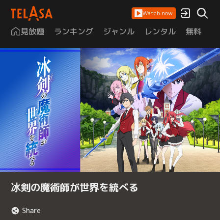
Watch now
見放題
ランキング
ジャンル
レンタル
無料
は
冰剣の魔術師が世界を統べる
Share