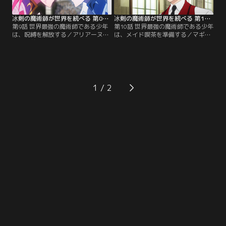
供：バンダイチャンネル】
すのだった。【提供：バンダイチャ
ンネル】
冰剣の魔術師が世界を統べる 第09話
冰剣の魔術師が世界を統べる 第10話
第9話 世界最強の魔術師である少年
第10話 世界最強の魔術師である少年
は、呪縛を解放する／アリアーヌの
は、メイド喫茶を準備する／マギク
猛攻を前に敗北を覚悟するアメリ
ス・シュバリエから季節は流れ秋。
ア。そんな彼女の耳に届いたのは会
文化祭の出し物で盛り上がるレイた
場に駆けつけたレイの声だった。彼
ちの元に、レベッカが上流貴族のエ
の声援に奮起したアメリアは、新た
ヴァン＝ベルンシュタインと婚約し
な魔術でアリアーヌの攻撃を凌ぎ始
たという知らせが届く。さっそくレ
め、ついに反撃を開始。彼女を追い
ベッカの元を訪れ祝福するレイだっ
1
詰めていくが、アメリアの体力も限
たが、どこか余所余所しい雰囲気の
界を迎えようとしていた。【提供：
彼女に違和感を覚える。【提供：バ
バンダイチャンネル】
ンダイチャンネル】