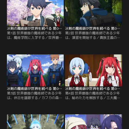
冰剣の魔術師が世界を統べる 第01話
冰剣の魔術師が世界を統べる 第02話
第1話 世界最強の魔術師である少年
第2話 世界最強の魔術師である少年
は、魔術学院に入学する／世界最強
は、演習を開始する／貴族主義の洗
と謳われる“冰剣の魔術師”の称号を
礼を受けながらも、学院生活をスタ
受け継いだレイ＝ホワイト。3年
ートさせたレイ。やりたいことは徹
前、心に深い傷を負い、戦場を去っ
底してやろうと意気込むレイは、
た彼は正体を隠してアーノルド魔術
『環境調査部』と『園芸部』の掛け
学院に入学する。だが、学院唯一の
持ちを希望する。だが、『園芸部』
一般家庭出身（オーディナリー）で
からは一般家庭出身であることを理
あることを理由に、貴族出身の魔術
由に入部を断られてしまう。そんな
師から侮蔑の眼差しを向けられ…。
彼に園芸部の部長で学院の生徒会
【提供：バンダイチャンネル】
長・レベッカ＝ブラッドリィが…。
【提供：バンダイチャンネル】
冰剣の魔術師が世界を統べる 第03話
冰剣の魔術師が世界を統べる 第04話
第3話 世界最強の魔術師である少年
第4話 世界最強の魔術師である少年
は、休日を謳歌する／カフカの森で
は、秘めた力を解放する／三大魔術
の実技演習中、襲い掛かる巨大な魔
学院が争う魔術剣士の大会マギク
物を倒したレイ。しかし、謎の魔術
ス・シュバリエの実行委員となった
師によって、魔物はより狂暴な姿へ
レイ。校内予選に向けて練習に励む
と変貌し蘇ってしまう。再び攻撃を
アメリアを見守るが、突然、彼女か
仕掛けるレイは、アメリアやエリ
ら練習相手に指名される。誰もがア
サ、エヴィ＝アームストロングと協
メリア優勢と思う中、華麗な剣捌き