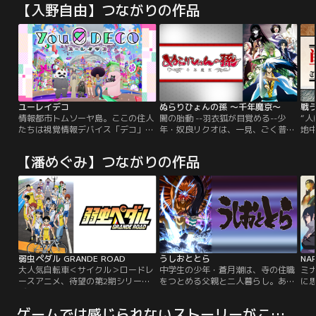
【入野自由】つながりの作品
ユーレイデコ
ぬらりひょんの孫 ～千年魔京～
戦う
情報都市トムソーヤ島。ここの住人
闇の胎動 --羽衣狐が目覚める--少
“
たちは視覚情報デバイス「デコ」を
年・奴良リクオは、一見、ごく普通
地
使い、超再現空間と呼ばれる仮想空
の中学生だが、実は妖怪の総大将ぬ
生
間と、現実をリニアに行き来する生
らりひょんの血を四分の一継ぐ「ぬ
き
【潘めぐみ】つながりの作品
活を営んでいた。さらにトムソーヤ
らりひょんの孫」！東日本の総元締
は
島では、あらゆる物事について“ら
の妖怪一家「奴良組」の三代目継承
収
ぶ”と呼ばれる相互評価が数値的に
者として四国妖怪との抗争を治めた
の
可視化されており、住人たちがバラ
リクオの前に、新たな宿敵、羽衣狐
と
ンスのとれた価値観を保つことで平
が立ちはだかる。圧倒的な力で京都
『
和な社会を形成していた。そんな島
を席巻する羽衣狐と京妖怪の「悲
ラ
では、「怪人0」が…。
願」とは…？奥州遠野一家、陰陽
収
師・花開院家をも巻き込んで、リク
ば
オ率いる奴良組と四百年前からの宿
行
弱虫ペダル GRANDE ROAD
うしおととら
NA
願達成を目論む羽衣狐との壮絶なバ
全
大人気自転車＜サイクル＞ロードレ
中学生の少年・蒼月潮は、寺の住職
ミ
トルが、今、始まる！
み
ースアニメ、待望の第2期シリー
をつとめる父親と二人暮らし。ある
に
が
ズ！勝利のため、想いの詰まったジ
日、彼は自宅にある蔵の地下室で
巨
る
ャージをゴールに届けるため、総合
「獣の槍」によって五百年間も封じ
く
ゲームでは感じられないストーリーがここに（アニメ）
世
優勝を賭けた、男たちの戦いが加速
込められていた大妖怪と出会う。槍
オ