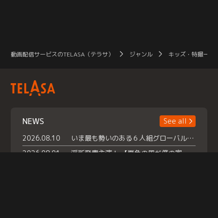
動画配信サービスのTELASA（テラサ）
ジャンル
キッズ・特撮一覧
NEWS
See all
2026.08.10
いま最も勢いのある６人組グローバルグル ープ NCT WISHの地上波初冠特番 『NCT WISHの放課後グランプリ』放送決定 メンバーたちが３ペアに分かれ 【平成】をテーマにしたスペシャル企画 で対決 番組撮り下ろしのパフォーマンスも！ TELASA（テラサ）では放送終了後から オリジナルコンテンツを大量配信！
2026.08.01
浮所飛貴主演！ 【夏色の風が僕の家にやってきた】 本日よりテラサで独占配信スタート！
2026.07.18
『夏色の雲が恋と嵐をまきおこす』スペシャルメイキング 【Part1】2026年７月18日（土）23時30分～配信スタート！話題のシーンの裏側を大公開！豪華キャスト大集合！ 『武宮家 真夏の家族会議』開催！