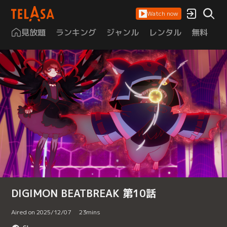
Watch now
見放題
ランキング
ジャンル
レンタル
無料
は
DIGIMON BEATBREAK 第10話
Aired on 2025/12/07
23
mins