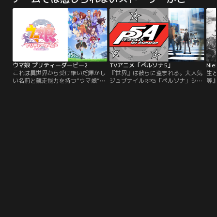
絶
する！
の威力を恐れて思わず協力してしま
の
望
った大妖怪は、潮に「とら」と名付
っ
い
けられ、行動を共にすることに。か
は
くして「獣の槍」の伝承者となって
影
しまった少年と、いつか彼を食って
に
やろうとつけ狙う大妖怪の…。
ウマ娘 プリティーダービー2
TVアニメ「ペルソナ5」
Ni
これは異世界から受け継いだ輝かし
『世界』は彼らに盗まれる。大人気
生
い名前と競走能力を持つ“ウマ娘”が
ジュブナイルRPG「ペルソナ」シリ
等
遠い昔から人類と共存してきた世界
ーズ最新作『ペルソナ5』が2018
50
の物語。シンボリルドルフに憧れ、
年、待望のTVアニメシリーズ化！原
エ
無敗の三冠ウマ娘を目指すトウカイ
作ゲームは国内にとどまらず海外で
生
テイオーと、名家の誇りにかけて、
も人気を博し、全世界累計出荷本数
陥
天皇賞連覇に挑むメジロマックイー
200万本を突破。制作はこれまでも
け
ン。二人はライバルとして、親友と
数多くのペルソナシリーズのアニメ
-。
して、お互いの夢をかけて＜トゥイ
ーションを担当したA-1 Picturesが
ンクル・シリーズ＞を走り続ける！
手掛ける。