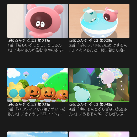
ぷにるんず ぷに2 第01話
ぷにるんず ぷに2 第02話
1話 『新しいぷにとも、ともるん
2話 『ぷにランドにお出かけするん
♪』／あいるんが住む ゆかの家はパ
♪』／あいるんと一緒に暮らし始め
ン屋さん。ぷにぷにおいしいパンが
たともるん。ゆかにお世話をしても
あるゆかの家には、えねるん・らぶ
らいながら、毎日楽しくすごしてい
るん・うるるん・くーるんたち、ゆ
る。しかしベッドが小さく、寝てい
かいなぷにともが集まってくる。あ
る間に何度か落ちてしまった二人。
る日、あいるんのおうちが光ったか
大きなベッドを探しに、ぷにるんず
と思うと、ぷしぎな“あんてな”が出
が住む『ぷにランド』へ行くこと
現。キラキラ輝くと、“ともるん”が
に。お買い物に夢中になり、なかな
やってきた！ともるんって、どんな
かベッドが買えないあいるんととも
子だろう。
るん。
ぷにるんず ぷに2 第03話
ぷにるんず ぷに2 第04話
3話 『ハロウィンでお菓子ゲットだ
4話 『ゆにるんとぷしぎなお友達る
るん♪』／きょうはハロウィン。人
ん♪』／うるるんが、ぷしぎなぷに
間の世界に来て間もないともるん
るんずと遭遇した。その子はキラキ
は、『ハロウィン』を知らない。あ
ラ美しい光を放っていたが、すぐに
いるんたちぷにともに、『ハロウィ
消えてしまったと言う。それはぷに
ン』とは何かをたずねるともるん。
とものゆにるんだ、と答えるともる