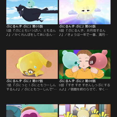
しかし誰もちゃんと説明できない。
ん。ゆにるんとは、伝説のぷにるん
そんな中、「トリックオアトリー
ず。ぷしぎな力を持ち、自由に空を
ト」と言うと、お菓子をもらえるこ
飛び回り、めったに出会うことがで
とを思い出したあいるん。
きないらしい。あいるんたちは、ゆ
にるんを探しに出かける。
ぷにるんず ぷに2 第05話
ぷにるんず ぷに2 第06話
5話 『ぷにともいっぱい、ともるん
6話 『ぷにるんず、お月見するん
♪』／かくれんぼをしてあいるんと
♪』／きょうは一年で一番、満月が
ともるんが遊んでいると、カラスが
大きく見えるスーパームーン。あい
飛んできた。その背中に乗って、ど
るんたちは、みんなで満月を見るこ
こかに飛んでいってしまうともる
とに。しかし空が曇っていて、満月
ん。心配になったあいるんは、とも
は見えない。すると、あいるんのお
るんを探しに行くことに。その後
うちのあんてなが光り、ともるんの
も、ネコのこむぎの背中に乗って冒
ぷにともがやってきた。三日月のよ
険するともるん。ついにはとげるん
うな形をしたひかるんだ。ひかるん
と遭遇し、ぷにともになろうと近づ
は満月にもなれる、と自慢げに語る
く。
ともるん。
ぷにるんず ぷに2 第07話
ぷにるんず ぷに2 第08話
7話 『ぷにっと！ぷにともつーしん
8話 『すき すき すきんしっぷにする
するん♪』／ぷにともつーしんで“ぷ
ん♪』／宿題を終わらせて、早くあ
にとも5”がやってきて、ご機嫌のと
いるんとともるんをぷにぷにしたい
もるん。同じ頃、あいるんはふくれ
ゆか。あいるんとともるんは、宿題
っ面だった。どうやら、えねるんと
の邪魔をしてはいけないと、ぷにラ
ケンカをしてしまったらしい。ゆか
ンドへ行く。宿題を終えたゆかだ
とあおいに言われ、お互い謝りに出
が、あいるんとともるんがいないこ
かけるあいるんとえねるん。しかし
とにガックリ。しかし、おうちのあ