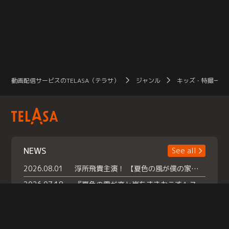
動画配信サービスのTELASA（テラサ）
ジャンル
キッズ・特撮一覧
NEWS
See all
2026.08.01
浮所飛貴主演！ 【夏色の風が僕の家にやってきた】 本日よりテラサで独占配信スタート！
2026.07.18
『夏色の雲が恋と嵐をまきおこす』スペシャルメイキング 【Part1】2026年７月18日（土）23時30分～配信スタート！話題のシーンの裏側を大公開！豪華キャスト大集合！ 『武宮家 真夏の家族会議』開催！
2026.07.15
救命医・遥（今田）の《心揺さぶる過去》や、 麻酔科医・権野（船越英一郎）の《謎多きプライベート》など… 《知られざるエピソード》を独占配信！