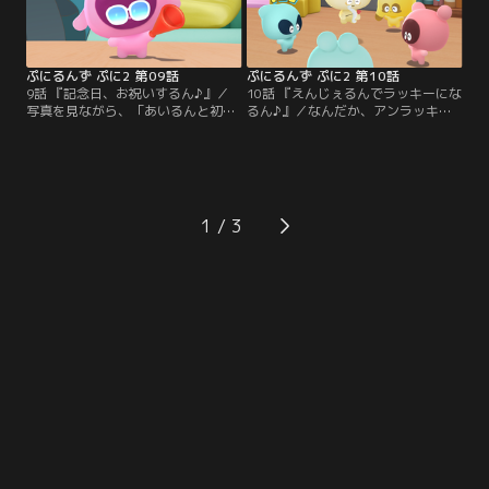
行き違いばかりで、全然会うことが
んてなが不思議な光を放つと、ゆか
できない。会いたい気持ちが高まる
はぷにランドへ来ていた。
あいるんとえねるん。
ぷにるんず ぷに2 第09話
ぷにるんず ぷに2 第10話
9話 『記念日、お祝いするん♪』／
10話 『えんじぇるんでラッキーにな
写真を見ながら、「あいるんと初め
るん♪』／なんだか、アンラッキー
て一緒にパンを作った日」や「あい
なことばかり起きるぷにるんず。す
るんがおうちに来た記念日」の話を
ると、ぷにともつーしんで『えんじ
しているゆかとあいるん。あおい
ぇるん』がやってきた。えんじぇる
は、きょうがあいるんとゆかが出会
んの放った矢に当たると、ラッキー
った記念日だと知る。それを聞いた
なことが起こるらしい。しかし、え
らぶるんは、二人に内緒でお祝いを
んじぇるんはノーコンで、矢はまっ
1
しようと考える。
たく当たらない。奮闘するえんじぇ
るんだが、矢はとげるんに当た
り…。