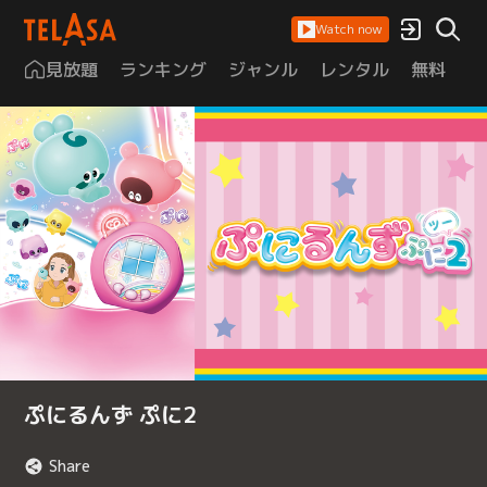
Watch now
見放題
ランキング
ジャンル
レンタル
無料
は
ぷにるんず ぷに2
Share