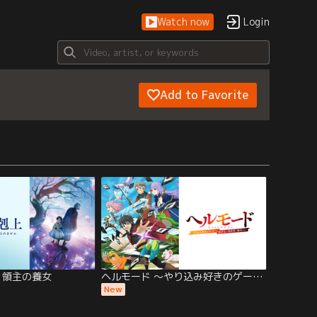
Watch now
Login
Add to Favorite
 領主の養女
ヘルモード ～やり込み好きのゲーマーは廃設定の異世界で無双する～
New