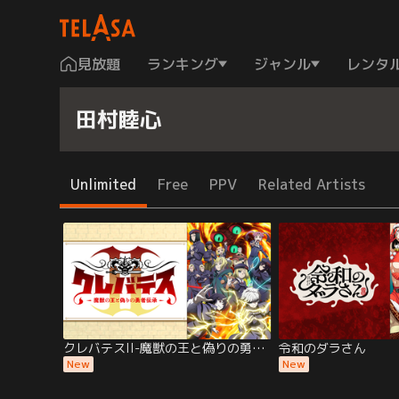
見放題
ランキング
ジャンル
レンタ
田村睦心
Unlimited
Free
PPV
Related Artists
クレバテスII-魔獣の王と偽りの勇者伝承-
令和のダラさん
New
New