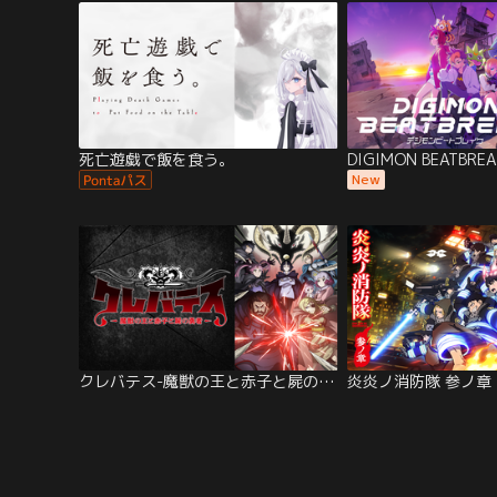
死亡遊戯で飯を食う。
DIGIMON BEATBREA
New
クレバテス-魔獣の王と赤子と屍の勇者-
炎炎ノ消防隊 参ノ章