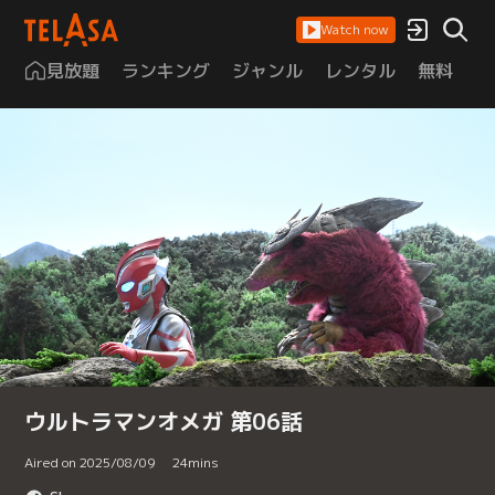
Watch now
見放題
ランキング
ジャンル
レンタル
無料
は
ウルトラマンオメガ 第06話
Aired on 2025/08/09
24
mins