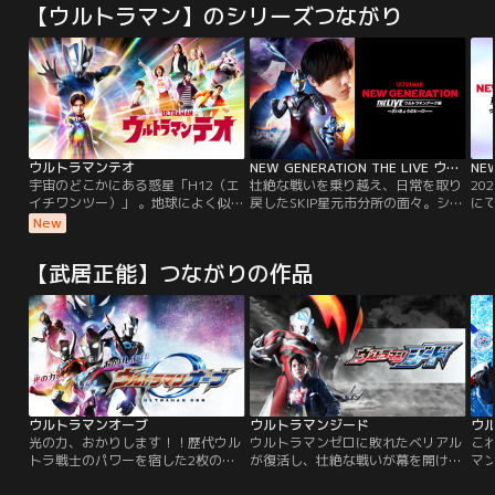
【ウルトラマン】のシリーズつながり
ウルトラマンテオ
NEW GENERATION THE LIVE ウルトラマンアーク編 ～さいきょうのヒーロー～
宇宙のどこかにある惑星「H12（エ
壮絶な戦いを乗り越え、日常を取り
20
イチワンツー）」 。地球によく似た
戻したSKIP星元市分所の面々。シュ
に
その惑星はある時、異星からやって
ウとユピーの元へやってきたとある
ル
New
きた宇宙怪獣たちの襲撃を受ける。
人物が、地球に再び危機が迫ってい
ー
やがて惑星が崩壊、滅亡する中、地
ることを告げる。そして現れる、予
い我
【武居正能】つながりの作品
球へ逃げのびたひとりの宇宙人がい
想だにしなかった新たなる脅威！さ
ゼ
た。「テオ」--、やがて「ウルトラ
らに激化する戦いの中、敵が目をつ
ル
マン」へと成長する独りぼっちの宇
けたのはユウマの持つ想像力だっ
ラ
宙人。彼は明心大学獣医学部獣医学
た。地球の平和を守るため、みんな
戦
科三年生 光石イブキとして、地球の
の想像力を解き放て！！
常識に馴染めないながらも、愛する
動物たちと心を通わせ穏やかな大学
生活を過ごしていた。しかし、自身
の故郷を滅ぼした宇宙怪獣が突如と
ウルトラマンオーブ
ウルトラマンジード
ウ
して襲来、地球に危機が訪れる。
光の力、おかりします！！歴代ウル
ウルトラマンゼロに敗れたベリアル
こ
「守りたい」という強い想いが過去
トラ戦士のパワーを宿した2枚のカ
が復活し、壮絶な戦いが幕を開け
マ
の記憶に怯える心を奮い立たせた
ードを「オーブリング」でダブルリ
る。舞台は地球へ--。ベリアルの攻
市
時、まばゆい光がイブキの姿を、青