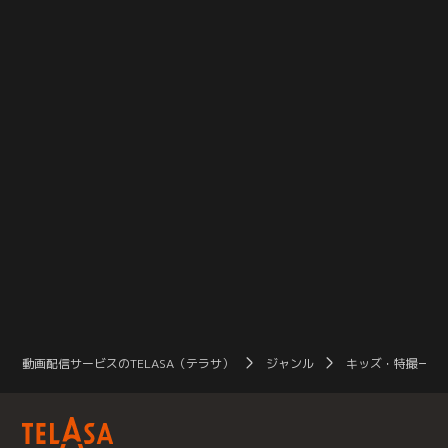
来の進路を決めかねていた。そこで
ガ・ノゾムの勇気ある行動に共感し
と
カツミは、高校時代の友人で、ゲー
彼と一心同体となる。しかしタイガ
ウ
ムクリエイターを目指していた戸井
は、ウルトラマンの力を手にした事
ち
に、久しぶりに会ってみることにす
を素直に受け入れられずにいた。
る。しかし、戸井は就職したゲーム
会社をすでに辞め…。
動画配信サービスのTELASA（テラサ）
ジャンル
キッズ・特撮一覧