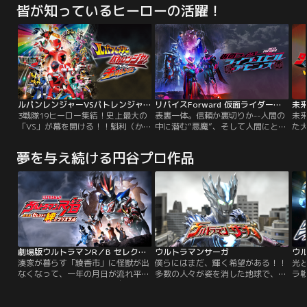
ードすることで、ウルトラマンオー
撃によってもたらされた地球滅亡の
ト
き光の巨人へ変身させる！
皆が知っているヒーローの活躍！
ブにフュージョンアップ（変身）す
危機は、ウルトラマンキングが自ら
た
る！ガイ＝ウルトラマンオーブと
のパワーを地球に注ぎ込むことで回
物
次々に蘇る魔王獣との壮絶な戦いが
避された。一方その頃、「光の国」
の
幕を開ける。
では開発中の「ウルトラカプセル」
は
が盗まれる事件が発生。逃亡したベ
秘
リアルは次に何を企むのか、そして
る
カプセルの行方は--？
し
ルパンレンジャーVSパトレンジャーVSキュウレンジャー
リバイスForward 仮面ライダーライブ＆エビル＆デモンズ
3戦隊19ヒーロー集結！史上最大の
表裏一体。信頼か裏切りか--人間の
未
「VS」が幕を開ける！！魁利（かい
中に潜む“悪魔”、そして人間にとっ
た
り）、透真（とおま）、初美花（う
てかけがえのない存在である“家
ビ
みか）が、並行宇宙からきたホシ☆
族”--。この2つのキーワードを軸
ピ
夢を与え続ける円谷プロ作品
ミナト一味に誘拐された！？偶然誘
に、魅力的なキャラクターたちが熱
ら
拐現場に居合わせた国際警察だが、
くぶつかり合う物語を紡いできた。
の
突如空から落ちてきたラッキーに邪
長い戦いは終わり、五十嵐家の人々
チ
魔され救出に失敗！犯行現場にはミ
や、その関係者たちにも平和なひと
レ
ナトの忘れたギターだけが残されて
ときが訪れた。しかし…悪魔の始祖
原
いた…。
ギフに代わる、新たな脅威が出現し
の
ようとしていた！
リ
劇場版ウルトラマンR／B セレクト！絆のクリスタル
ウルトラマンサーガ
湊家が暮らす「綾香市」に怪獣が出
僕らにはまだ、輝く希望がある！！
光
なくなって、一年の月日が流れ平和
多数の人々が姿を消した地球で、防
ラ
な日々を送っていた。だが自分の
衛隊・チームUは必死で子どもたち
ウ
「夢」に向かって着実に歩んでいる
を守っていた。時空を超えて駆けつ
カ
イサミやアサヒに対し、カツミは将
けたウルトラマンゼロは、青年タイ
強