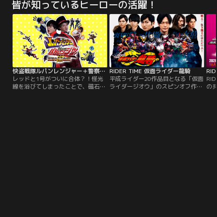
皆が知っているヒーローの活躍！
歩き！
感」。懐かし映像、昔のおもしろ
一
CMなどを題材にした他にはない ク
ホ
イズやゲームがいっぱい！
る
ー
体
＆
の
快盗戦隊ルパンレンジャー＋警察戦隊パトレンジャー 究極の変合体！
RIDER TIME 仮面ライダー龍騎
レッドと1号がついに合体？！怪光
平成ライダー20作品目となる「仮面
RI
線を浴びてしまったことで、磁石の
ライダージオウ」のスピンオフ作品
の
ようにくっついてしまった二人が巻
として、17年の時を経てあの「仮面
ジ
き起こす騒動とそのドタバタの被害
ライダー龍騎」が再起動する。戦
ド
者となる残りのメンバーたちの悲喜
え！生き残るのはただ一人！！バト
こもごもが繰り広げられる中、二人
ルロイヤル再び！！！
は果たしてこの窮地を脱することが
できるのか、はたまたその脱出作戦
とは一体…。