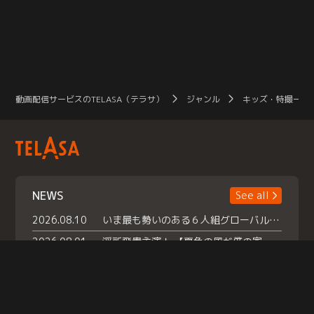
動画配信サービスのTELASA（テラサ）
ジャンル
キッズ・特撮一覧
NEWS
See all
2026.08.10
いま最も勢いのある６人組グローバルグル ープ NCT WISHの地上波初冠特番 『NCT WISHの放課後グランプリ』放送決定 メンバーたちが３ペアに分かれ 【平成】をテーマにしたスペシャル企画 で対決 番組撮り下ろしのパフォーマンスも！ TELASA（テラサ）では放送終了後から オリジナルコンテンツを大量配信！
2026.08.01
浮所飛貴主演！ 【夏色の風が僕の家にやってきた】 本日よりテラサで独占配信スタート！
2026.07.18
『夏色の雲が恋と嵐をまきおこす』スペシャルメイキング 【Part1】2026年７月18日（土）23時30分～配信スタート！話題のシーンの裏側を大公開！豪華キャスト大集合！ 『武宮家 真夏の家族会議』開催！