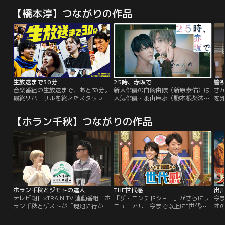
【橋本淳】つながりの作品
生放送まで30分
25時、赤坂で
警
音楽番組の生放送まで、あと30分。
新人俳優の白崎由岐（新原泰佑）は
さ
最終リハーサルを終えたスタッフ、
人気俳優・羽山麻水（駒木根葵汰）
を
出演者たちだったが、全員がそれぞ
が主演するBLドラマの相手役として
村
れに大問題を抱えていた…。初回は
抜擢。俳優同士の恋愛を切なく美し
五
【ホラン千秋】つながりの作品
自分以外全員に飛ばれてしまったチ
く描くラブストーリー！
室
ーフAD中島（武田玲奈）の視点か
室
らお届け！制限時間は30分、なんと
さ
かします…トラブルの数々に翻弄さ
し
れ 無事に本番を迎えることが出来る
が
のか！？
（
な
ホラン千秋とジモトの達人
THE世代感
出
テレビ朝日×TRAIN TV 連動番組！ホ
「ザ・ニンチドショー」がさらにリ
今
ラン千秋とゲストが「現地に行かな
ニューアル！今まで以上に“世代間
オ
いと知ることができないジモト情
の様々な違い”にフォーカスして お
芸
報」を探しに駅から駅を気ままに街
届けします！その名も「THE世代
ブ