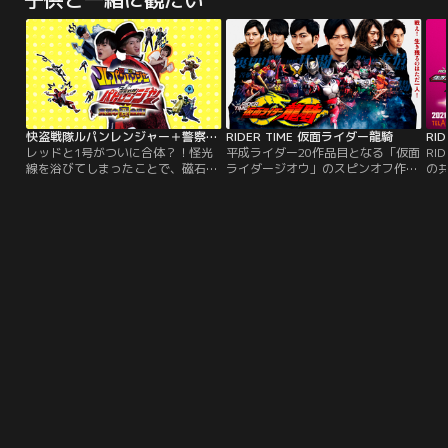
の“熱さ”を持つ男が帰って来たらど
どこかにボール型のアザを持つ、昭
共
うなるだろう！？ 我々が日々失いつ
和29年9月9日午後9時9分9秒生まれ
つある大切なものを気づかせてくれ
の9人の超人たちが、打倒巨人、打
るのではないか？ いや、気づかせて
倒大リーグを掲げ、世界最強の野球
欲しい！！ そんな熱い男の刑事ドラ
チームを結成する物語。
マが登場！
快盗戦隊ルパンレンジャー＋警察戦隊パトレンジャー 究極の変合体！
RIDER TIME 仮面ライダー龍騎
レッドと1号がついに合体？！怪光
平成ライダー20作品目となる「仮面
RI
線を浴びてしまったことで、磁石の
ライダージオウ」のスピンオフ作品
の
ようにくっついてしまった二人が巻
として、17年の時を経てあの「仮面
ジ
き起こす騒動とそのドタバタの被害
ライダー龍騎」が再起動する。戦
ド
者となる残りのメンバーたちの悲喜
え！生き残るのはただ一人！！バト
こもごもが繰り広げられる中、二人
ルロイヤル再び！！！
は果たしてこの窮地を脱することが
できるのか、はたまたその脱出作戦
とは一体…。