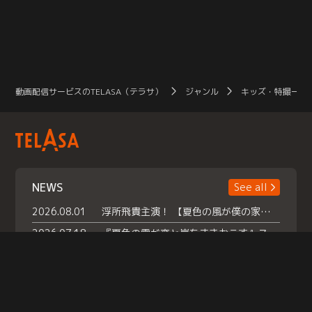
動画配信サービスのTELASA（テラサ）
ジャンル
キッズ・特撮一覧
NEWS
See all
2026.08.01
浮所飛貴主演！ 【夏色の風が僕の家にやってきた】 本日よりテラサで独占配信スタート！
2026.07.18
『夏色の雲が恋と嵐をまきおこす』スペシャルメイキング 【Part1】2026年７月18日（土）23時30分～配信スタート！話題のシーンの裏側を大公開！豪華キャスト大集合！ 『武宮家 真夏の家族会議』開催！
2026.07.15
救命医・遥（今田）の《心揺さぶる過去》や、 麻酔科医・権野（船越英一郎）の《謎多きプライベート》など… 《知られざるエピソード》を独占配信！