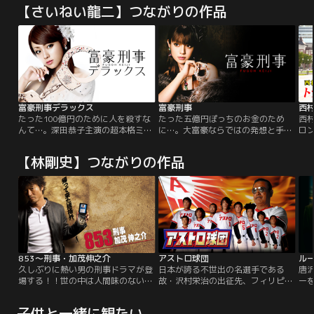
【さいねい龍二】つながりの作品
富豪刑事デラックス
富豪刑事
西
たった100億円のために人を殺すな
たった五億円ぽっちのお金のため
西
んて…。深田恭子主演の超本格ミス
に…。大富豪ならではの発想と手段
ロ
テリーが再び登場！神戸家の富豪ぶ
で難事件を解決！密室殺人、アリバ
りや斬新な謎解き､さらには豪華な
イトリック、死体消失……。毎回起
【林剛史】つながりの作品
ゲストキャストなど、作品を彩る
こる不可能犯罪とその謎解きで進め
様々な要素をよりバージョンアップ
られていく、一話完結の最上のミス
させ､最上＆最高のミステリーが再
テリーが始まる！
び幕を開けます！
853～刑事・加茂伸之介
アストロ球団
ル
久しぶりに熱い男の刑事ドラマが登
日本が誇る不世出の名選手である
唐
場する！！世の中は人間味のないデ
故・沢村栄治の出征先、フィリピン
ー
ジタル化が加速する一方だが、こん
で遺志を継いだという謎の人物、シ
た
な時代に“昭和”や“70年代”のあ
ュウロによって集められた、身体の
め
子供と一緒に観たい