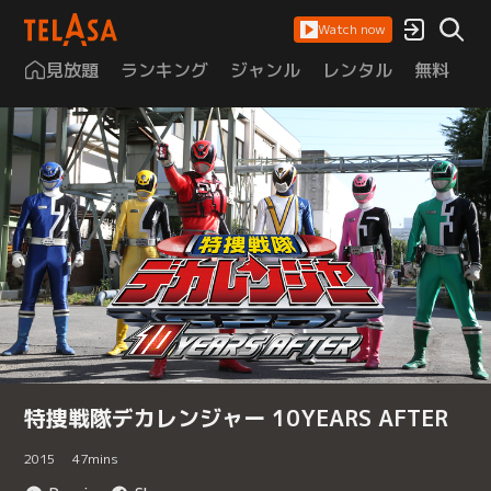
Watch now
見放題
ランキング
ジャンル
レンタル
無料
は
特捜戦隊デカレンジャー 10YEARS AFTER
2015
47
mins