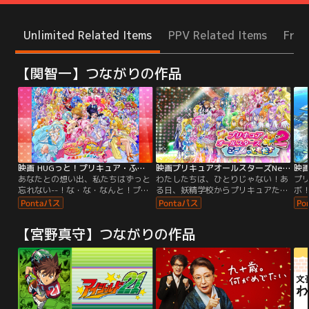
Unlimited Related Items
PPV Related Items
Free
【関智一】つながりの作品
映画 HUGっと！プリキュア・ふたりはプリキュア オールスターズメモリーズ
映画プリキュアオールスターズNewStage2 こころのともだち
あなたとの想い出、私たちはずっと
わたしたちは、ひとりじゃない！あ
プ
忘れない--！な・な・なんと！プリ
る日、妖精学校からプリキュアたち
ボ
キュアオールスターズがちっちゃく
のところに「プリキュアパーティ
を
なゃった！それは「プリキュアの想
ー」の招待状が届いたの！みんな大
た
い出」をねらうミデンのしわざ！想
喜びでパーティー会場へ向かったけ
こ
【宮野真守】つながりの作品
い出をうばわれると、これまでのこ
ど、そこにいたのはあやしい影。そ
る
とをぜ～んぶ忘れちゃうみたい！？
の影にプリキュアの変身アイテムを
よ
しかも残ったプリキュアは「HUGっ
盗まれちゃった！どうしよー！プリ
み
と！プリキュア」と「ふたりはプリ
キュアに変身できないなんて大大ピ
に
キュア」だけで……大ピンチ！！
ンチ！このままだと学校も妖精たち
ゃ
も全部影にのみこまれちゃう！