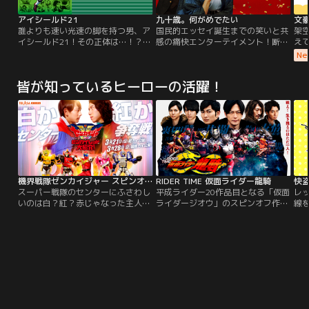
アイシールド21
九十歳。何がめでたい
文豪
誰よりも速い光速の脚を持つ男、ア
国民的エッセイ誕生までの笑いと共
架
イシールド21！その正体は…！？小
感の痛快エンターテイメント！断筆
え
早川瀬那（セナ）は、気弱で引っ込
宣言をした90歳の作家・佐藤愛子
の
Ne
み思案な高校一年生。幼少の頃から
（草笛光子）は、新聞やテレビをぼ
そ
いじめられるのを避けるため、ひた
うっと眺める鬱々とした日々を過ご
ら
皆が知っているヒーローの活躍！
すらパシリ人生を送ってきた。高校
していた。同じ家の2階に暮らす
装
入学を機に、そんな自分を変えよう
娘・響子（真矢ミキ）や孫・桃子
≪
と、アメフト部に入部を決意、新生
（藤間爽子）には、愛子の孤独な気
へ-
活に期待を寄せるセナ…。
持ちは伝わらない。同じ頃、大手出
襲
版社に勤める中年編集者・吉川真也
猟
（唐沢寿明）は…。
滅
の
な
繰
機界戦隊ゼンカイジャー スピンオフ ゼンカイレッド大紹介！
RIDER TIME 仮面ライダー龍騎
「
スーパー戦隊のセンターにふさわし
平成ライダー20作品目となる「仮面
レ
キ
いのは白？紅？赤じゃなった主人公
ライダージオウ」のスピンオフ作品
線
れ
への最強テーマがスピンオフで登
として、17年の時を経てあの「仮面
よ
シ
場！！そしてキカイノイドも人間に
ライダー龍騎」が再起動する。戦
き
タ
なっちゃう！？2021年3月21日
え！生き残るのはただ一人！！バト
者
ん
（日）・28日（日） TELASA独占で
ルロイヤル再び！！！
こ
♪ 
全2話連続公開！
は
で
と