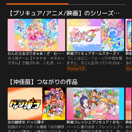
【プリキュア/アニメ/映画】のシリーズつながり
わんだふるぷりきゅあ！ざ・むーびー！ドキドキ・ゲームの世界で大冒険！
映画プリキュアオールスターズ F
大人気ゲーム【ドキドキ・タヌキン
『ここはどこ…？』--ソラが目を覚
み
グダム】で遊ぶため、こむぎ、いろ
ますと、そこに広がっていたのは、
る
は、ユキ、まゆ、大福、悟が集合！
ふしぎな世界…。どうやらましろた
の
ただのゲームのはずが…あやしいタ
ちとはぐれちゃったみたい…。で
さ
ヌキがいるゲームの世界に入っちゃ
も、そこでゆいとまなつと出会っ
ミ
【沖佳苗】つながりの作品
った！？さらに大ピンチ！こむぎ
て、さらにプリムにも出会って、新
そ
は、いろはやみんなと離れ離れ
しいお友達がいっぱい！なんと、プ
あ
に…！？大好きないろはに会うため
リムはキュアシュプリームに変身す
っ
に、こむぎはいろんなゲーム対決に
るよ！ましろは、海に浮かぶ小島
～
挑戦することに！
で、ローラやあまね、のどかと出会
って…。
炎の闘球女 ドッジ弾子
映画フレッシュプリキュア！おもちゃの国は秘密がいっぱい！？
伝説のドッジボール漫画「炎の闘球
ハートに愛の光を！フレッシュプリ
あ
児 ドッジ弾平」！弾平のソウルを受
キュア、奇跡の大変身！ラブ、美
忘れ