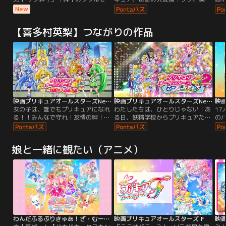
け継ぐ弾平の娘「弾子」が、令和の
希、祈里、せつなの4人が、楽しく
キ
New
現代で最強の闘魂ドッジボールチー
パジャマパーティーで盛り上がって
な
ムを作ろうと奮闘する、正統続編、
いたある夜、突然、町中からおもち
い
【喜多村英梨】つながりの作品
現代版熱血ドッジボール漫画！たち
ゃが消える怪現象が起きた。ラビリ
い
はだかる現代の常識に弾子は打ち勝
ンスが現れるかと思いきや、一向に
と
つことができるのか！？こしたてつ
その気配がない…。と、クローゼッ
し
ひろ「熱筆」の美少女たちに注目せ
トの中からラブのぬいぐるみ・ウサ
と
よ！
ピョンが現れてしゃべり出した！
キ
映画プリキュアオールスターズNewStage みらいのともだち
映画プリキュアオールスターズNewStage2 こころのともだち
女の子は、誰でもプリキュアになれ
わたしたちは、ひとりじゃない！あ
1
る！！みんなで守れ！友情の絆！横
る日、妖精学校からプリキュアたち
の
浜みなとみらいの街はプリキュアた
のところに「プリキュアパーティ
花
ちが、謎の怪物・フュージョンを倒
ー」の招待状が届いたの！みんな大
朝
したというニュースで、もちきり！
喜びでパーティー会場へ向かったけ
り
娘と一緒に観たい（アニメ）
プリキュアに憧れる女の子たちは、
ど、そこにいたのはあやしい影。そ
い
ポーズをマネして大ハシャギ。でも
の影にプリキュアの変身アイテムを
す
転校してきたばかりのあゆみは、ひ
盗まれちゃった！どうしよー！プリ
せ
とりぼっち。そんなあゆみは、学校
キュアに変身できないなんて大大ピ
手
の帰りに謎の生き物と出会うの。
ンチ！このままだと学校も妖精たち
ぶ
も全部影にのみこまれちゃう！
わんだふるぷりきゅあ！ざ・むーびー！ドキドキ・ゲームの世界で大冒険！
映画プリキュアオールスターズ F