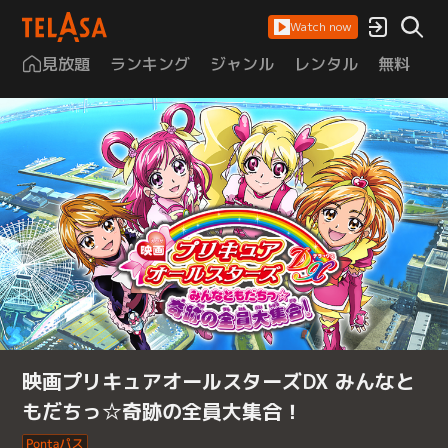
Watch now
見放題
ランキング
ジャンル
レンタル
無料
は
映画プリキュアオールスターズDX みんなと
もだちっ☆奇跡の全員大集合！