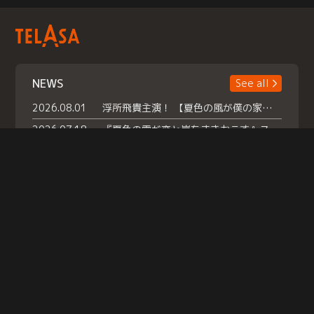
NEWS
See all
2026.08.01
浮所飛貴主演！ 【夏色の風が僕の家にやってきた】 本日よりテラサで独占配信スタート！
2026.07.18
『夏色の雲が恋と嵐をまきおこす』スペシャルメイキング 【Part1】2026年７月18日（土）23時30分～配信スタート！話題のシーンの裏側を大公開！豪華キャスト大集合！ 『武宮家 真夏の家族会議』開催！
2026.07.15
救命医・遥（今田）の《心揺さぶる過去》や、 麻酔科医・権野（船越英一郎）の《謎多きプライベート》など… 《知られざるエピソード》を独占配信！
Help
|
Company Profile
|
Act on Specified Commercial Transactions
|
Terms of Service
|
Privacy Policy