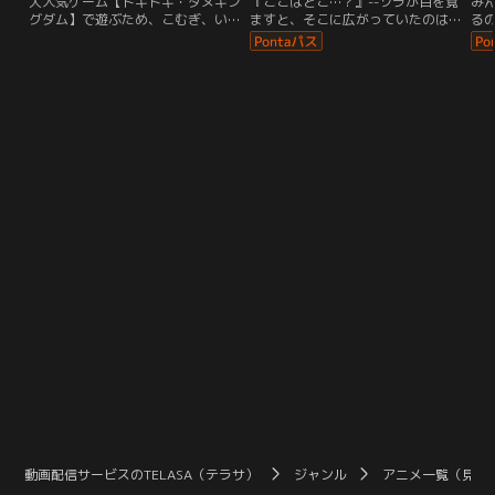
大人気ゲーム【ドキドキ・タヌキン
『ここはどこ…？』--ソラが目を覚
み
グダム】で遊ぶため、こむぎ、いろ
ますと、そこに広がっていたのは、
る
は、ユキ、まゆ、大福、悟が集合！
ふしぎな世界…。どうやらましろた
の
ただのゲームのはずが…あやしいタ
ちとはぐれちゃったみたい…。で
さ
ヌキがいるゲームの世界に入っちゃ
も、そこでゆいとまなつと出会っ
ミ
った！？さらに大ピンチ！こむぎ
て、さらにプリムにも出会って、新
そ
は、いろはやみんなと離れ離れ
しいお友達がいっぱい！なんと、プ
あ
に…！？大好きないろはに会うため
リムはキュアシュプリームに変身す
っ
に、こむぎはいろんなゲーム対決に
るよ！ましろは、海に浮かぶ小島
～
挑戦することに！
で、ローラやあまね、のどかと出会
って…。
動画配信サービスのTELASA（テラサ）
ジャンル
アニメ一覧（見放