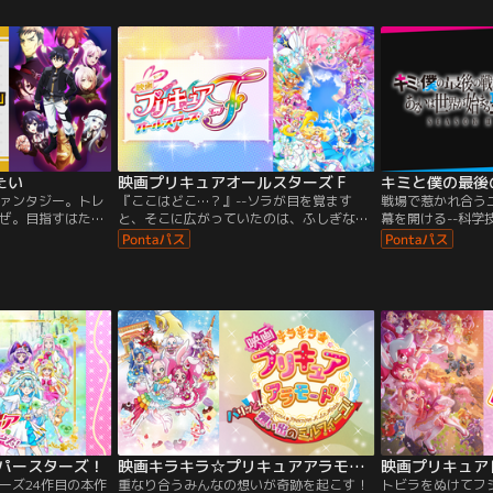
なんと、プリムは
わあー！はらペコった～！みんなで行って
然、謎の怪物が現
身するよ！ましろ
みよー！♪デリシャスマイル～！なアトラ
込めちゃった…！
ローラやあまね、
クションがたくさん。
たい
映画プリキュアオールスターズ F
キミと僕の最後の… 
ァンタジー。トレ
『ここはどこ…？』--ソラが目を覚ます
戦場で惹かれ合う
ぜ。目指すはただ
と、そこに広がっていたのは、ふしぎな世
幕を開ける--科学
だ。かつてそんな
界…。どうやらましろたちとはぐれちゃっ
掛けの理想郷「帝
でひとりだけ圧倒
たみたい…。でも、そこでゆいとまなつと
を駆使し、“魔女
がいた。ある日挫
出会って、さらにプリムにも出会って、新
ュリス皇庁」。二
染は言った。「ク
しいお友達がいっぱい！なんと、プリムは
続けてきた--。帝
いんだからリーダ
キュアシュプリームに変身するよ！ましろ
庁の王女にして“
ぎる怪物達（＝幼
は、海に浮かぶ小島で、ローラやあまね、
は、激闘の中で互
ーティ…。
のどかと出会って…。
き方と理想に惹か
ーパースターズ！
映画キラキラ☆プリキュアアラモード パリッと！想い出のミルフィーユ！
映画プリキュア
ーズ24作目の本作
重なり合うみんなの想いが奇跡を起こす！
トビラをぬけてフシ