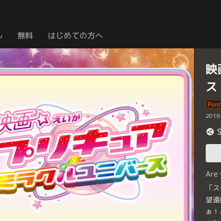
ル
無料
はじめての方へ
映
ス
2019
Are
「ス
望遠
ぁ！