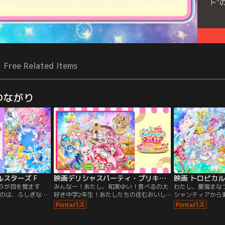
ト”
Free Related Items
つながり
スターズ F
映画デリシャスパーティ・プリキュア 夢みる・お子さまランチ！
ソラが目を覚ます
みんなー！あたし、和実ゆい！食べるの大
わたし、夏海まな
のは、ふしぎな世
好き中学2年生！あたしたちの住むおいし
シャンティアから
ちとはぐれちゃっ
ーなタウンに、「お子さまランチのテーマ
だ！新しく女王に
でゆいとまなつと
パーク＜ドリーミア＞」が突然あらわれた
式が開かれるんだ
にも出会って、新
んだ！あそび放題、たべ放題なんだって！
に輝く雪の世界へ