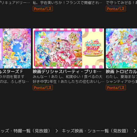
プリキュアドリーム
私、宇佐美いちか！フランスで開催される
で守ってみせる！
リーズ直近3世代
有名なスイーツコンテストにキラパティメ
フシギな夢で見た
す。劇場版タイト
ンバーの出場が決定したよ♪でもシエルが
と、現実の世界で
！』に改め、さら
なんだか絶不調みたいで…スイーツづくり
が原」という別の
ラクターたちが登
もプリキュアの変身もうまくいかなくなっ
ラは、＜世界中の
ちゃった！コンテスト会場では個性的なパ
天狗の魔の手によ
ティシエのジャン＝ピエールさんに出会っ
達の狐・シズクを
たんだけど…。
石」「スイーツ」
るのだという。
スターズ F
映画デリシャスパーティ・プリキュア 夢みる・お子さまランチ！
ソラが目を覚ます
みんなー！あたし、和実ゆい！食べるの大
わたし、夏海まな
のは、ふしぎな世
好き中学2年生！あたしたちの住むおいし
シャンティアから
ちとはぐれちゃっ
ーなタウンに、「お子さまランチのテーマ
だ！新しく女王に
でゆいとまなつと
パーク＜ドリーミア＞」が突然あらわれた
式が開かれるんだ
にも出会って、新
んだ！あそび放題、たべ放題なんだって！
に輝く雪の世界へ
なんと、プリムは
わあー！はらペコった～！みんなで行って
然、謎の怪物が現
身するよ！ましろ
みよー！♪デリシャスマイル～！なアトラ
込めちゃった…！
ローラやあまね、
クションがたくさん。
キッズ・特撮一覧（見放題）
キッズ映画・ショー一覧（見放題）