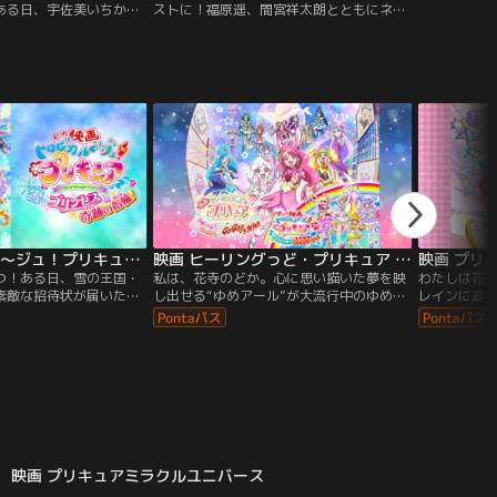
ある日、宇佐美いちかは
ストに！福原遥、間宮祥太朗とともにネッ
サクラという謎の女の子
トに潜む≪姿なき犯人≫を暴く！！≪サイ
出会ってしまった！「桜
バー犯罪≫×≪人情≫＝？“今”だからこその
世界からやってきたサク
危機を描く斬新なサイバーミステリー開
キレイなもの＞を狙う鴉
幕！！身近に迫るネット犯罪の闇を暴け！
り離ればなれとなった友
助ける為に、「鍵」「宝
のプリキュアを探してい
映画 トロピカル～ジュ！プリキュア 雪のプリンセスと奇跡の指輪！
映画 ヒーリングっど・プリキュア ゆめのまちでキュン！っとGoGo！大変身！！
つ！ある日、雪の王国・
私は、花寺のどか。心に思い描いた夢を映
わたしは花
素敵な招待状が届いたん
し出せる“ゆめアール”が大流行中のゆめの
レインに追
なるシャロンのお祝いの
まちにやってきたよ！“ゆめぺンダント”の
ンがあらわ
って！みんなでキラキラ
力で、街中はみんなの夢でいっぱい！ゆめ
助けたい！
出発♪したんだけど…突
アールプリンセス・カグヤちゃんとも出会
ア」と「HU
れてみんなを王国に閉じ
ってお友だちに！そこへ突然、謎の敵・エ
駆けつけて
！
ゴエゴが現れて大ピンチ！
ったら！？
映画 プリキュアミラクルユニバース