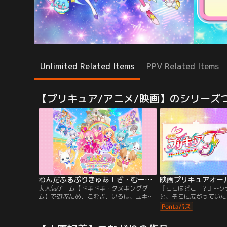
Unlimited Related Items
PPV Related Items
【プリキュア/アニメ/映画】のシリーズ
わんだふるぷりきゅあ！ざ・むーびー！ドキドキ・ゲームの世界で大冒険！
映画プリキュアオール
大人気ゲーム【ドキドキ・タヌキングダ
『ここはどこ…？』--
ム】で遊ぶため、こむぎ、いろは、ユキ、
と、そこに広がっていた
まゆ、大福、悟が集合！ただのゲームのは
界…。どうやらましろた
ずが…あやしいタヌキがいるゲームの世界
たみたい…。でも、そこ
に入っちゃった！？さらに大ピンチ！こむ
出会って、さらにプリム