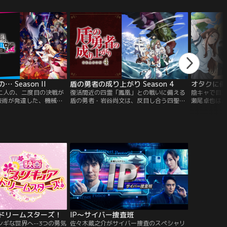
れてみんなを王国に閉じ
ってお友だちに！そこへ突然、謎の敵・エ
駆けつけて
！
ゴエゴが現れて大ピンチ！
ったら！？
Season II
盾の勇者の成り上がり Season 4
オタクに優
二人の、二度目の決戦が
復活間近の四霊「鳳凰」との戦いに備える
陰キャで目
技術が発達した、機械仕
盾の勇者・岩谷尚文は、反目し合う四聖勇
瀬尾卓也は
国」。超常の力・星霊術
者の力を合わせるべく、三勇者と対峙し、
トのギャル・
の国”と恐れられる「ネビ
そして和解へと至った。しかしラフタリア
けられる。
国は長きにわたる戦争を
が、誤解から王位を継承する意識ありと認
じオタクの
国の最高戦力イスカと皇
識され…クテンロウという国の刺客に命を
て距離感も
氷禍の魔女”アリスリーゼ
狙われてしまう。尚文はクテンロウと話を
影響でアニ
いの素顔に触れ、その生
つけるため、唯一連絡船の出ている、亜人
オタクでは
れ合う好敵手となった。
の国シルトヴェルトを訪れる。盾の勇者を
違う魅力MA
信仰する亜人たちに熱烈に歓迎されるが、
が、趣味を
シルトヴェルトも一枚岩ではなく、尚文一
ていくラブ
行を歓迎しない者もいた。そして、クテン
優しいギャ
ロウもまた政情不安を抱え、ラフタリアが
革命の旗印に祭り上げられていく。混迷を
極める情勢の中、尚文は仲間を導く光とな
るか--。
ドリームスターズ！
IP～サイバー捜査班
ギな世界へ--3つの勇気
佐々木蔵之介がサイバー捜査のスペシャリ