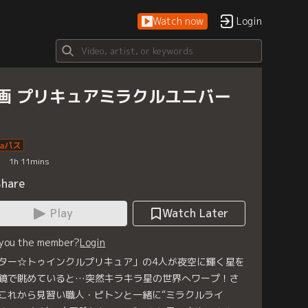
Watch now
Login
画 プリキュアミラクルユニバー
1
h
11
mins
Share
Play
Watch Later
 you the member?
Login
ター☆トゥインクルプリキュア」の4人が夜空に輝く星を
鏡で眺めていると…突然キラキラ星の世界へワープ！さ
これから見習い職人・ピトンと一緒に“ミラクルライ