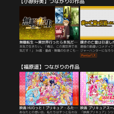
【小原好美】つながりの作品
ぎは、いろはやみんなと離れ離れに…！？
しいお友達がいっぱい！
大好きないろはに会うために、こむぎはい
キュアシュプリームに変
ろんなゲーム対決に挑戦することに！
は、海に浮かぶ小島で、
のどかと出会って…。
無職転生 ～異世界行ったら本気だす～
嘆きの亡霊は引退し
本気で生きたい。「俺は、この異世界で本
最強の勘違いコメディフ
気だす！」 34歳・童貞・無職の引きこもり
ジャーハンターになろう
ニート男。両親の葬儀の日に家を追い出さ
ひとつ、世界最強の英雄
れた瞬間、トラックに轢かれ命を落として
誓いを交わした六人の中
しまう。目覚めると、なんと剣と魔法の異
的に才能がなかった少年
【福原遥】つながりの作品
世界で赤ん坊に生まれ変わっていた！ ゴミ
折を口にした彼に、幼馴
クズのように生きてきた男は、少年・ルー
ライ、お前、特に役割な
デウスとして異世界で本気をだして生きて
ーやれよ」才能があり過
いく事を誓う--！
馴染達）で結成されたパ
映画 HUGっと！プリキュア・ふたりはプリキュア オールスターズメモリーズ
映画 プリキュアス
あなたとの想い出、私たちはずっと忘れな
「映画プリキュア」シリ