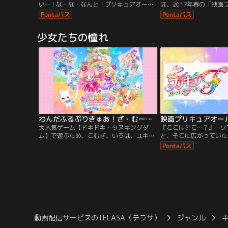
い--！な・な・なんと！プリキュアオール
は、2017年春の「映画
スターズがちっちゃくなゃった！それは
スターズ！」につづきシ
「プリキュアの想い出」をねらうミデンの
のプリキュアが登場しま
しわざ！想い出をうばわれると、これまで
ルも『スーパースターズ
少女たちの憧れ
のことをぜ～んぶ忘れちゃうみたい！？し
にパワーアップしたキャ
かも残ったプリキュアは「HUGっと！プリ
場。
キュア」と「ふたりはプリキュア」だけ
で……大ピンチ！！
わんだふるぷりきゅあ！ざ・むーびー！ドキドキ・ゲームの世界で大冒険！
映画プリキュアオール
大人気ゲーム【ドキドキ・タヌキングダ
『ここはどこ…？』--
ム】で遊ぶため、こむぎ、いろは、ユキ、
と、そこに広がっていた
まゆ、大福、悟が集合！ただのゲームのは
界…。どうやらましろた
ずが…あやしいタヌキがいるゲームの世界
たみたい…。でも、そこ
に入っちゃった！？さらに大ピンチ！こむ
出会って、さらにプリム
ぎは、いろはやみんなと離れ離れに…！？
しいお友達がいっぱい！
大好きないろはに会うために、こむぎはい
キュアシュプリームに変
ろんなゲーム対決に挑戦することに！
は、海に浮かぶ小島で、
のどかと出会って…。
動画配信サービスのTELASA（テラサ）
ジャンル