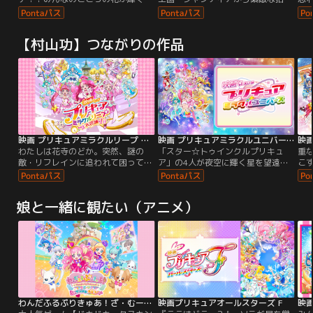
時、奇跡が起こる！！こんにちは！
状が届いたんだ！新しく女王になる
キ
私、花咲つぼみです。じつは…、え
シャロンのお祝いの式が開かれるん
な
りか、いつき、ゆりさんと一緒に、
だって！みんなでキラキラに輝く雪
い
【村山功】つながりの作品
花の都パリにやってきました。なん
の世界へ出発♪したんだけど…突
い
と私たち、モデルとしてファッショ
然、謎の怪物が現れてみんなを王国
と
ンショーに出るんです！どうしまし
に閉じ込めちゃった…！！
し
ょう！何だか緊張してしまいます！
と
キ
映画 プリキュアミラクルリープ みんなとの不思議な1日
映画 プリキュアミラクルユニバース
わたしは花寺のどか。突然、謎の
「スター☆トゥインクルプリキュ
重
敵・リフレインに追われて困ってい
ア」の4人が夜空に輝く星を望遠鏡
こ
る精霊ミラクルンがあらわれたの！
で眺めていると…突然キラキラ星の
で
わたし、ミラクルンを助けたい！
世界へワープ！さぁ！これから見習
ス
「スタートゥインクルプリキュア」
い職人・ピトンと一緒に“ミラクル
決
娘と一緒に観たい（アニメ）
と「HUGっとプリキュア」のみんな
ライト”のヒミツに迫る大冒険にレ
絶
も駆けつけて、なんとかピンチを脱
ッツゴー！と思いきや…！！？
プ
出！と思ったら！？
な
個
ー
わんだふるぷりきゅあ！ざ・むーびー！ドキドキ・ゲームの世界で大冒険！
映画プリキュアオールスターズ F