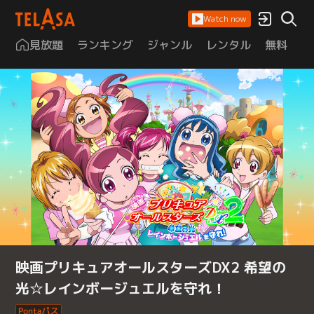
Watch now
見放題
ランキング
ジャンル
レンタル
無料
は
映画プリキュアオールスターズDX2 希望の
光☆レインボージュエルを守れ！