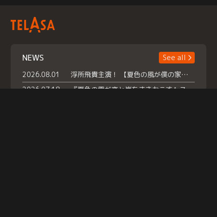
NEWS
See all
2026.08.01
浮所飛貴主演！ 【夏色の風が僕の家にやってきた】 本日よりテラサで独占配信スタート！
2026.07.18
『夏色の雲が恋と嵐をまきおこす』スペシャルメイキング 【Part1】2026年７月18日（土）23時30分～配信スタート！話題のシーンの裏側を大公開！豪華キャスト大集合！ 『武宮家 真夏の家族会議』開催！
2026.07.15
救命医・遥（今田）の《心揺さぶる過去》や、 麻酔科医・権野（船越英一郎）の《謎多きプライベート》など… 《知られざるエピソード》を独占配信！
Help
|
Company Profile
|
Act on Specified Commercial Transactions
|
Terms of Service
|
Privacy Policy