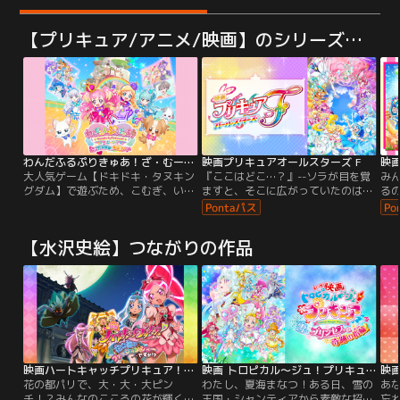
【プリキュア/アニメ/映画】のシリーズつながり
わんだふるぷりきゅあ！ざ・むーびー！ドキドキ・ゲームの世界で大冒険！
映画プリキュアオールスターズ F
大人気ゲーム【ドキドキ・タヌキン
『ここはどこ…？』--ソラが目を覚
み
グダム】で遊ぶため、こむぎ、いろ
ますと、そこに広がっていたのは、
る
は、ユキ、まゆ、大福、悟が集合！
ふしぎな世界…。どうやらましろた
の
ただのゲームのはずが…あやしいタ
ちとはぐれちゃったみたい…。で
さ
ヌキがいるゲームの世界に入っちゃ
も、そこでゆいとまなつと出会っ
ミ
【水沢史絵】つながりの作品
った！？さらに大ピンチ！こむぎ
て、さらにプリムにも出会って、新
そ
は、いろはやみんなと離れ離れ
しいお友達がいっぱい！なんと、プ
あ
に…！？大好きないろはに会うため
リムはキュアシュプリームに変身す
っ
に、こむぎはいろんなゲーム対決に
るよ！ましろは、海に浮かぶ小島
～
挑戦することに！
で、ローラやあまね、のどかと出会
って…。
映画ハートキャッチプリキュア！花の都でファッションショー…ですか！？
映画 トロピカル～ジュ！プリキュア 雪のプリンセスと奇跡の指輪！
花の都パリで、大・大・大ピン
わたし、夏海まなつ！ある日、雪の
あ
チ！？みんなのこころの花が輝く
王国・シャンティアから素敵な招待
忘れ