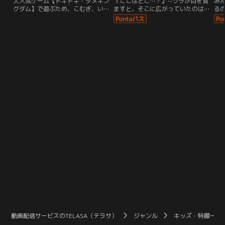
大人気ゲーム【ドキドキ・タヌキン
『ここはどこ…？』--ソラが目を覚
み
グダム】で遊ぶため、こむぎ、いろ
ますと、そこに広がっていたのは、
る
は、ユキ、まゆ、大福、悟が集合！
ふしぎな世界…。どうやらましろた
の
ただのゲームのはずが…あやしいタ
ちとはぐれちゃったみたい…。で
さ
ヌキがいるゲームの世界に入っちゃ
も、そこでゆいとまなつと出会っ
ミ
った！？さらに大ピンチ！こむぎ
て、さらにプリムにも出会って、新
そ
は、いろはやみんなと離れ離れ
しいお友達がいっぱい！なんと、プ
あ
に…！？大好きないろはに会うため
リムはキュアシュプリームに変身す
っ
に、こむぎはいろんなゲーム対決に
るよ！ましろは、海に浮かぶ小島
～
挑戦することに！
で、ローラやあまね、のどかと出会
って…。
動画配信サービスのTELASA（テラサ）
ジャンル
キッズ・特撮一覧