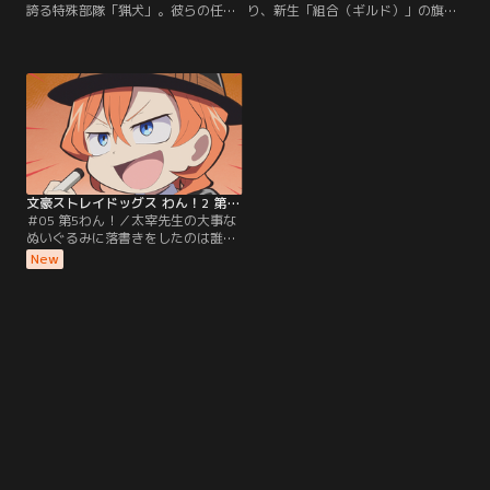
誇る特殊部隊「猟犬」。彼らの任務
り、新生「組合（ギルド）」の旗が
には未だ「失敗」の文字がない。し
あがる。しかし、ルイーザが執筆す
かし、この日、隊長の福地が捕獲を
る作戦書を待たなければいけないフ
命じたターゲットは……。また、あ
ランシスは……。一方、ポオは謎の
るとき立原は隊員たちの“弱点”を探
メッセージに導かれて古めかしい洋
ろうとするのだが……？
館を訪れる。そこには、とんでもな
い顔ぶれが集っていてーー！
文豪ストレイドッグス わん！2 第05話
＃05 第5わん！／太宰先生の大事な
ぬいぐるみに落書きをしたのは誰
だ！？ 園児たちは、今日も元気にい
New
たずら盛り。だがしかし「オバケ」
だけはちょっぴり怖くてーー。教育
実習でやってきた安吾先生も加わ
り、文スト保育園はさらににぎや
か！