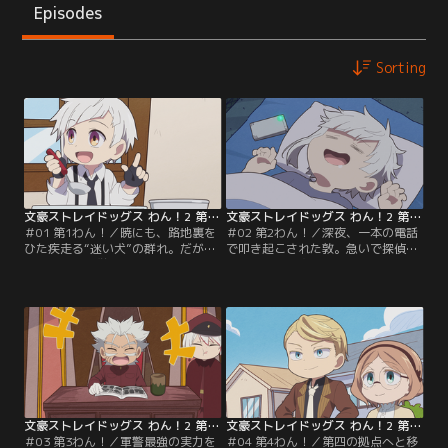
Episodes
Sorting
文豪ストレイドッグス わん！2 第01話
文豪ストレイドッグス わん！2 第02話
＃01 第1わん！／暁にも、路地裏を
＃02 第2わん！／深夜、一本の電話
ひた疾走る“迷い犬”の群れ。だが、
で叩き起こされた敦。急いで探偵社
そんな彼らに厳しく目を光らせる者
へ向かうと、太宰と国木田が恐ろし
たちがいた。軍警より放たれし「猟
いものを捕まえようとしてい
犬」の非情なる殲滅作戦--。彷徨う
て……。またある日、敦は国木田と
ことすら許されないストレイドッグ
いっしょにキャンプへ行く。大自然
に、心休まるときは訪れるのか！？
の中で、はじめての非日常を謳歌す
る2人だったが……？
文豪ストレイドッグス わん！2 第03話
文豪ストレイドッグス わん！2 第04話
＃03 第3わん！／軍警最強の実力を
＃04 第4わん！／第四の拠点へと移