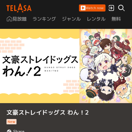
Watch now
見放題
ランキング
ジャンル
レンタル
無料
は
文豪ストレイドッグス わん！2
New
Share