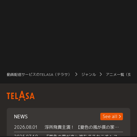
動画配信サービスのTELASA（テラサ）
ジャンル
アニメ一覧（見放
NEWS
See all
2026.08.01
浮所飛貴主演！ 【夏色の風が僕の家にやってきた】 本日よりテラサで独占配信スタート！
2026.07.18
『夏色の雲が恋と嵐をまきおこす』スペシャルメイキング 【Part1】2026年７月18日（土）23時30分～配信スタート！話題のシーンの裏側を大公開！豪華キャスト大集合！ 『武宮家 真夏の家族会議』開催！