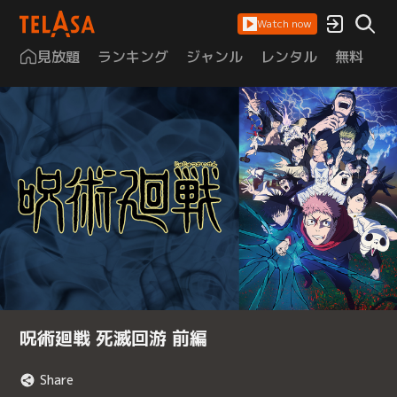
Watch now
見放題
ランキング
ジャンル
レンタル
無料
は
呪術廻戦 死滅回游 前編
Share