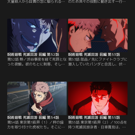
大量殺人から自責の念に駆られる虎
のため其々の役割に動き出す一行。
杖だったが、「まずは俺を助けろ」
その中で、真希は死滅回游に参加す
という伏黒の言葉を受けて立ち上が
るための戦力を強化すべく呪具の回
り、高専に潜伏する九十九たちと合
収のため禪院家に赴く。直哉からの
流する。一行は「五条の封印されて
罵倒、そして母からの制止も聞かず
いる獄門疆の封印の解き方」と「加
に忌庫へと向かう真希。そして忌庫
茂憲倫の具体的な目的と今後の出
の扉を開くと、空となった中身の代
方」を求めて、天元に会うため薨星
わりに、血まみれの真依と、父・禪
宮に向かう。天元は質問に答えると
院扇の姿があった----。【提供：バ
共に…。【提供：バンダイチャンネ
ンダイチャンネル】
ル】
呪術廻戦 死滅回游 前編 第52話
呪術廻戦 死滅回游 前編 第53話
第52話 熱／渋谷事変を経て死罪とな
第53話 部品／先にファイトクラブに
った夜蛾。彼のもとに刺客、そして
潜入していたパンダと合流し、伏黒
楽巌寺が姿を現す。一方、薨星宮を
も潜入し拠点に向かうが、秤と行動
発った虎杖と伏黒は停学中の呪術高
を共にするもう一人の3年生・星綺
専3年・秤 金次に協力を仰ぐため、
羅羅に高専側の人間であると気づか
秤が主催している賭け試合の会場に
れてしまう。綺羅羅は「金ちゃんが
向かう。上層部との折り合いが悪い
危ない…！！」と、詳細不明の術式
秤に高専関係者と気づかれないため
を発動して、伏黒たちが秤のもとに
に、二人は身分を隠して…。【提
向かえないよう妨害。伏黒は綺羅羅
供：バンダイチャンネル】
の術式を解明しようとすると同時
に…。【提供：バンダイチャンネ
ル】
呪術廻戦 死滅回游 前編 第54話
呪術廻戦 死滅回游 前編 第55話
第54話 東京第1結界（1）／秤の協
第55話 東京第1結界（2）／100点を
力を取り付けた虎杖たち。そこに突
持つ死滅回游泳者・日車寛見は、か
如現れた死滅回游の泳者に憑く式
つて弁護士として、信念をもって活