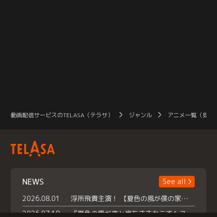
動画配信サービスのTELASA（テラサ）
ジャンル
アニメ一覧（見放
NEWS
See all
2026.08.01
浮所飛貴主演！ 【夏色の風が僕の家にやってきた】 本日よりテラサで独占配信スタート！
2026.07.18
『夏色の雲が恋と嵐をまきおこす』スペシャルメイキング 【Part1】2026年７月18日（土）23時30分～配信スタート！話題のシーンの裏側を大公開！豪華キャスト大集合！ 『武宮家 真夏の家族会議』開催！