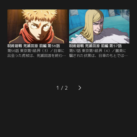
神・コガネが総則追加のアナウンス
動していた。しかし、ある時強盗殺
をする。そして追加された総則によ
人の容疑で起訴された大江の弁護を
り、既に100点以上所持している2名
担当することになり……。一方、現
の泳者を特定した虎杖たち。彼らは
代にて東京第一結界に足を踏み入れ
獄門疆の封印を解ける『天使』を捜
た虎杖と伏黒は別々の場所に転送さ
しながら、死滅回游に穴となる総則
れた。【提供：バンダイチャンネ
を追加する為に100点以上を所持す
ル】
る泳者たちに…。【提供：バンダイ
チャンネル】
呪術廻戦 死滅回游 前編 第56話
呪術廻戦 死滅回游 前編 第57話
第56話 東京第1結界（3）／日車に
第57話 東京第1結界（4）／麗美に
出会った虎杖は、死滅回游を終わら
騙された伏黒は、日車のもとではな
せるために協力するよう交渉を持ち
く過去の術師であるレジィたちのも
かける。しかし、死滅回游に可能性
とに連れてこられた。そして総則追
を感じている日車はそれを拒否し、
加のために得点を渡すよう要求する
領域展開「誅伏賜死」（ちゅうぶく
も交渉決裂となり、針・黄櫨を含め
しし）を発動。そして現れた式神
た3人との交戦となる。3対1で苦戦
「ジャッジマン」により、虎杖を対
する中、他プレイヤーへの得点譲渡
1
象とした裁判がスタート。『黙秘』
が可能となるルールが追加された
『自白』『否認』。課せられた容疑
と、コガネがアナウンスする。【提
に対して…。【提供：バンダイチャ
供：バンダイチャンネル】
ンネル】