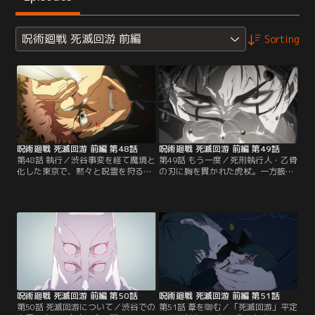
呪術廻戦 死滅回游 前編
Sorting
呪術廻戦 死滅回游 前編 第48話
呪術廻戦 死滅回游 前編 第49話
第48話 執行／渋谷事変を経て魔境と
第49話 もう一度／死刑執行人・乙骨
化した東京で、黙々と呪霊を狩る虎
の刃に胸を貫かれた虎杖。一方脹相
杖と脹相。そこに禪院家当主の座を
は、術式を用いて高速で攻撃を繰り
狙い伏黒の暗殺を企てる禪院直哉が
出す直哉に苦戦を強いられていた。
襲撃。虎杖は直哉の口から、自らの
しかし、150 年自らの術式と向かい
死刑執行猶予が取り消されたことを
続けた脹相は、赤血操術を駆使して
知らされる。更に虎杖の死刑執行役
応戦。そして死闘が決着したかに思
として特級術師・乙骨憂太が急襲。
われたそのとき、乙骨が微動だにし
虎杖は乙骨の圧倒的な呪力量に追い
ない虎杖の身体を引きずりながら現
詰められる--。【提供：バンダイチ
れ--【提供：バンダイチャンネル】
ャンネル】
呪術廻戦 死滅回游 前編 第50話
呪術廻戦 死滅回游 前編 第51話
第50話 死滅回游について／渋谷での
第51話 葦を啣む／「死滅回游」平定