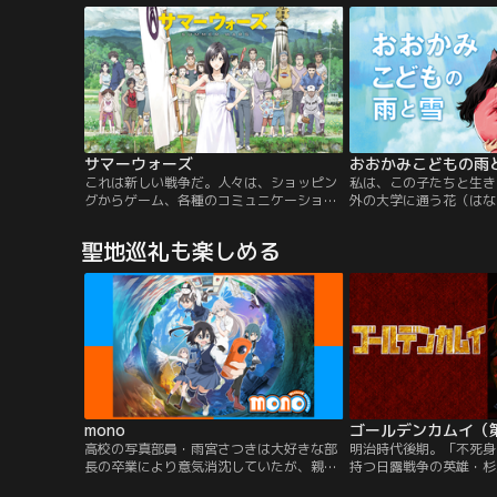
の伏姫が祈りを込めた八つの珠を持つ八人
との繰り返しに見えるか
の剣士が、運命に引き寄せられて集結し、
じ日は1日としてなく、
壮絶な戦いに挑むという物語だ。北斎はた
日として生きていた。そ
ちまち夢中になる。やがて…。
すらあった。男は木々を
サマーウォーズ
おおかみこどもの雨
これは新しい戦争だ。人々は、ショッピン
私は、この子たちと生き
グからゲーム、各種のコミュニケーショ
外の大学に通う花（はな
ン、そして行政手続きに至るまで、生活の
血を引く≪おおかみおと
多くをインターネット上の仮想世
落ちた。共に暮らし始め
聖地巡礼も楽しめる
界“OZ（オズ）”で行うようになっていた。
れてきた子どもたちは、
ある夏の日、友人の佐久間とともにOZの保
み」のふたつの顔を持つ
守のアルバイトをしていた高校生・健二
も≫だった。二人は、雪
（けんじ）は、あこがれの先輩・夏希（な
に雪（ゆき）、雨の日に
つき）から…。
（あめ）と名づけた。
mono
ゴールデンカムイ（
高校の写真部員・雨宮さつきは大好きな部
明治時代後期。「不死身
長の卒業により意気消沈していたが、親友
持つ日露戦争の英雄・杉
でもう1人の部員の霧山アンからの激励に
的のために大金を手に入