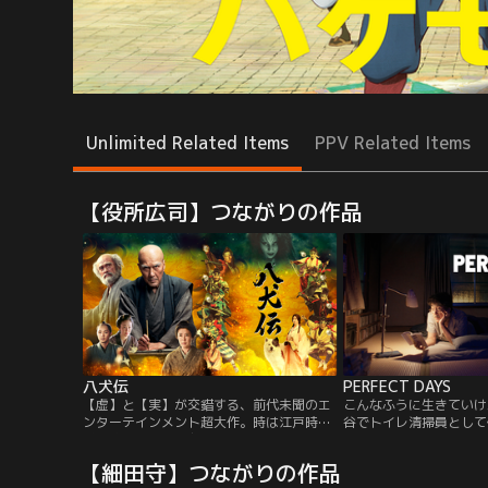
Unlimited Related Items
PPV Related Items
【役所広司】つながりの作品
八犬伝
PERFECT DAYS
【虚】と【実】が交錯する、前代未聞のエ
こんなふうに生きていけ
ンターテインメント超大作。時は江戸時
谷でトイレ清掃員として
代、滝沢馬琴は、友人の絵師・葛飾北斎
司）は、静かに淡々とし
に、構想中の新作を語り始める。里見家に
た。同じ時間に目覚め、
【細田守】つながりの作品
かけられた恐ろしい呪いを解くために、娘
し、同じように働いた。