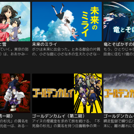
もしれないが、同
が生きる糧となっていたある日…。
ちゃん--。そんな
男は毎日を新しい
で自分のことを「
の生き方は美しく
思議な少女と出会
愛していた。
やってきた妹・ミ
と雪
未来のミライ
竜とそばかすの
ていく。東京の郊
ボクは未来に出会った。とある都会の片隅
もう、ひとりじゃ
）は、おおかみの
の、小さな庭に小さな木の生えた小さな
田舎に住む17歳
こ≫「彼」と恋に
家。ある日、甘えん坊のくんちゃんに、生
ず）は、幼い頃に
た二人の間に生ま
まれたばかりの妹がやってきます。妹に両
二人暮らし。母の
「人間とおおか
親の愛情を奪われ、寂しさいっぱいのくん
ができなくなって
、≪おおかみこど
ちゃん--。そんな時、くんちゃんは家の庭
が生きる糧となっ
の日に生まれた姉
で自分のことを「お兄ちゃん」と呼ぶ、不
生まれた弟に雨
思議な少女と出会います。彼女は未来から
やってきた妹・ミライちゃんでした。
第一期）
ゴールデンカムイ（第二期）
ゴールデンカム
の杉元」の異名を
アイヌの埋蔵金を求めて旅を続ける、「不
網走監獄で繰り広
元佐一は、ある目
死身の杉元」の異名を持つ日露戦争の英
末に、離れ離れに
れるべく北海道に
雄・杉元佐一とアイヌの少女・アシ（リ）
の杉元」こと杉元