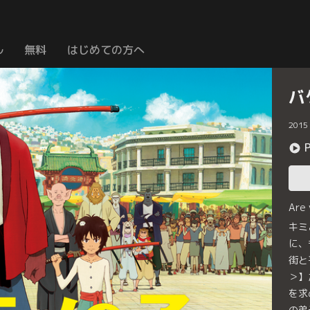
ル
無料
はじめての方へ
バ
2015
Are
キミ
に、
街と
＞】
を求
の弟