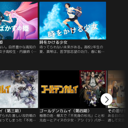
時、くんちゃんは家の庭
島嘉蔵が亡くなり、その莫大な遺産を巡っ
お兄ちゃん」と呼ぶ、不
て、総領娘・藤代を筆頭とした女三姉妹に
います。彼女は未来から
よる醜くもし烈な争いが繰り広げられよう
ライちゃんでした。
としていました。
姫
時をかける少女
ない。自然豊かな高知の
待ってられない未来がある。高校2年生の
の女子高校生・内藤鈴（す
夏、真琴は、医学部志望の功介、春に転校
母を事故で亡くし、父と
してきた千昭という二人の同級生と楽しく
死をきっかけに歌うこと
毎日を過ごしていた。ある日、真琴は、故
いた。曲を作ることだけ
障した自転車で遭遇した踏切事故の瞬間、
ていたある日…。
時間を跳躍する不思議な体験をする。
イ（第三期）
ゴールデンカムイ（第四期）
その着せ替え
げられた激しい攻防戦の
極寒の地・樺太で「不死身の杉元」こと杉
ある日の出
なってしまった「不死身
元佐一とアイヌの少女・アシ（リ）パが再
通して交流
佐一とアイヌの少女・ア
会を果たした後、キロランケの死に直面し
ん）と五条