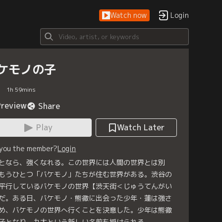
Watch now
Login
ケモノの子
1
h
59
mins
Preview
Share
Play
Watch Later
 you the member?
Login
となら、強くなれる。この世界には人間の世界とは別
もうひとつ「バケモノ」たちが住む世界がある。渋谷の
平行しているバケモノの世界【渋天街＜じゅうてんがい
だ。ある日、バケモノ・熊徹に出会った少年・蓮は強さ
め、バケモノの世界へ行くことを決意した。少年は熊徹
子となり、九太という新しい名前を授けられる。