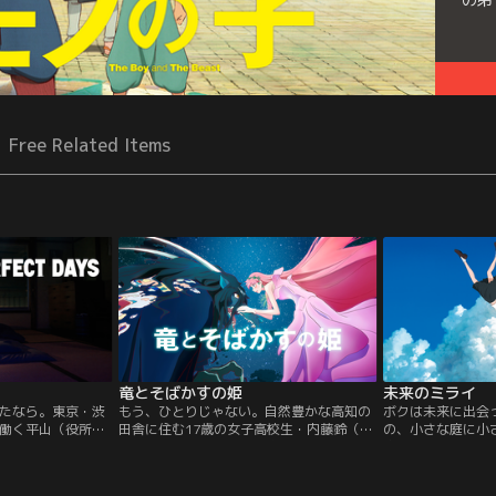
Free Related Items
竜とそばかすの姫
未来のミライ
たなら。東京・渋
もう、ひとりじゃない。自然豊かな高知の
ボクは未来に出会
働く平山（役所広
田舎に住む17歳の女子高校生・内藤鈴（す
の、小さな庭に小
た日々を生きてい
ず）は、幼い頃に母を事故で亡くし、父と
家。ある日、甘え
同じように支度を
二人暮らし。母の死をきっかけに歌うこと
まれたばかりの妹
その毎日は同じこ
ができなくなっていた。曲を作ることだけ
親の愛情を奪われ