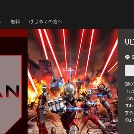
ル
無料
はじめての方へ
UL
謎の
（ひ
収め
はあ
まう
の」