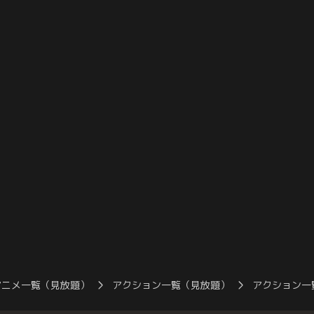
合わせた能面メイ
星人は「24時間以内に地球の半分を割譲せ
トラマンたちもろ
アジトに乗り込
よ」という要求を提示し、世界はパニック
破するように命じ
能面のメイドたち
に陥る。炎態と化した光太郎は、気絶から
太郎によって、次
だった！
目覚めるとジャックのセーフハウスにい
の星』の異星人軍
た。
に乗った能面メイ
アニメ一覧（見放題）
アクション一覧（見放題）
アクション一