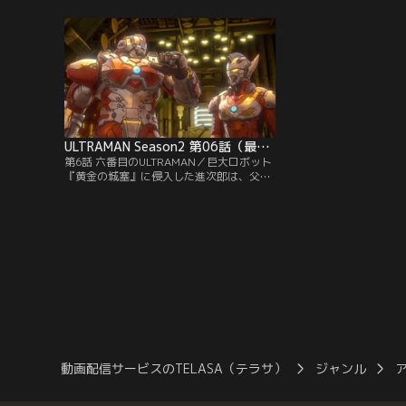
国早々、東京の街中で巨大な異星人が大暴
は、消失事件の現場に居
れする現場に遭遇する。一方、アメリカ留
ドたちの後を追い、その
学から帰国した佐山レナと二人きりの再会
む。怪しい扉の先で見た
を喜ぶ進次郎にも、街に巨大異星人が出現
の正体は、なんと異星人
したとの連絡が入る。
ULTRAMAN Season2 第06話（最終話）
第6話 六番目のULTRAMAN／巨大ロボット
『黄金の城塞』に侵入した進次郎は、父・
早田進を救うために疾走する。北斗と合流
し、二人は拘束されていた早田進を救い出
す。一方、ジャックと光太郎も、諸星の捨
て身の攻撃によって開いた発射口の穴か
ら、『黄金の城塞』の中への侵入に成功す
る。科特隊へ進行する『黄金の城塞』を止
めるべく、動力炉の破壊に向かう…。
動画配信サービスのTELASA（テラサ）
ジャンル