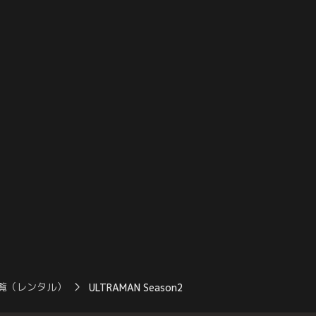
とも生命カメラ本体を爆
する。「返答期限まであと10分となった。
る。ジャック、諸星、光
地球の半分を差し出すか、地球人の半分を
々と倒されていく『暗黒
消すか」地球人に迫るペダント星人。進次
団。そこに現れるバイク
郎は、父を救うべく、ペダント星人の宇宙
ドたちと…。
船に向かう。
覧（レンタル）
ULTRAMAN Season2