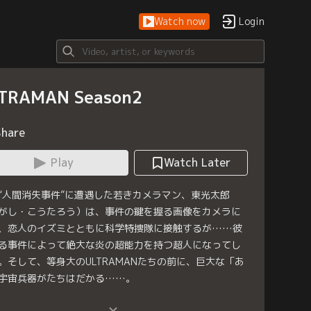
Watch now
Login
TRAMAN Season2
Share
Play
Watch Later
“人間消失事件”に遭遇した若きカメラマン、東光太郎
がし・こうたろう）は、事件の鍵を握る画像をカメラに
、恋人のイズミとともに科学特捜隊に接触するが……彼
る事件によって絶大な炎の超能力を持つ超人になってし
。そして、等身大のULTRAMANたちの前に、巨大な「あ
宇宙兵器がたちはだかる……。