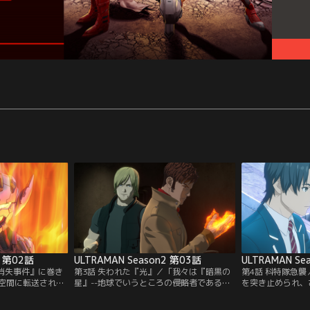
2 第02話
ULTRAMAN Season2 第03話
ULTRAMAN Se
間消失事件』に巻き
第3話 失われた『光』／「我々は『暗黒の
第4話 科特隊急
空間に転送されて
星』--地球でいうところの侵略者である」
を突き止められ、
の人が凍結され、
光太郎の暴走のあと、突如姿を現した人間
マンの登場に、『
った。一方光太郎
消失事件の黒幕・ペダント星人。ペダント
ント星人は、ワド