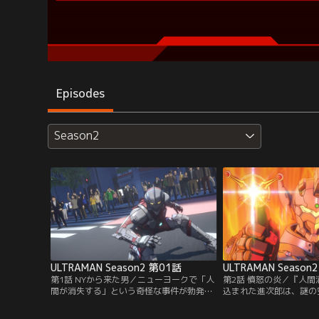
Episodes
Season2
ULTRAMAN Season2 第01話
ULTRAMAN Season
第1話 NYから来た男／ニューヨークで「人
第2話 憤怒の炎／『人
間が消失する」という奇怪な事件が勃発。
込まれた進次郎は、謎の
この事件の鍵をカメラに収めて日本に戻っ
しまった。そこでは多く
てきたジャーナリスト、東 光太郎。彼は帰
その中にはレナの姿もあ