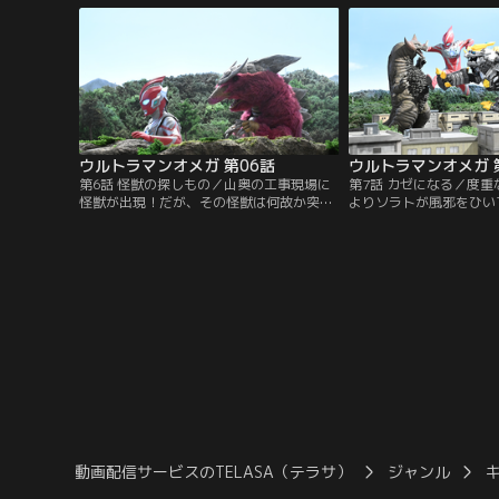
しまう…！避難所で出会った少女を気遣う
りに森に向かう。向かっ
コウセイの優しさに触れ、怪獣から街を守
物学者のイチドウアユム
る決意をした男の手に、赤き光が宿る！
前をソラトとアユムに紹
3人は力を合わせ、怪獣
る。
ウルトラマンオメガ 第06話
ウルトラマンオメガ 
第6話 怪獣の探しもの／山奥の工事現場に
第7話 カゼになる／度
怪獣が出現！だが、その怪獣は何故か突然
よりソラトが風邪をひい
死んでしまった！？山奥に怪獣の調査に向
セイは看病の傍ら、オメ
かうアユムと後輩のカミヤだったが、その
で再生数を稼ぐオオカミ
山中に同種の怪獣が現れ、追いかけ回され
る。レキネスに共鳴する
た2人は遭難してしまう…。ひたすらに街
再生数を伸ばす為狙うオ
へを歩み続ける怪獣の本当の目的とは？
達から守るため、ソラト
イは街中を走り回ること
動画配信サービスのTELASA（テラサ）
ジャンル