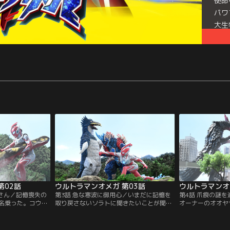
使命
パワ
大生
うと
のバ
の心
問い
第02話
ウルトラマンオメガ 第03話
ウルトラマンオ
者さん／記憶喪失の
第3話 急な寒波に御用心／いまだに記憶を
第4話 爪痕の謎
名乗った。コウセ
取り戻さないソラトに聞きたいことが聞け
オーナーのオオヤ
一緒に住み始め
ずアユムは残念に思う。何かを感じ突然移
釣りに出かけよう
り戻さない男だ
動するソラトと、それに付いていくコウセ
からも怪獣のこと
る怪獣の正体を探
イとアユム。着いた場所はソラトが目覚め
れ違いによりソラ