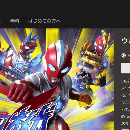
ル
無料
はじめての方へ
ウ
地球
き宇
る、
った
られ
める
次々