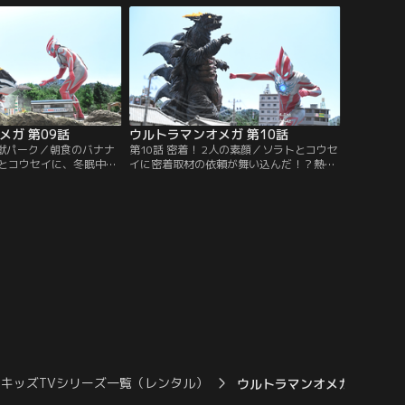
ぞれの想いが交錯する
ラトだが、ミコトとミコの間にはとある秘
戦するソラトを助けたい
密が隠されていた…！
想いに、レキネスが応え
メガ 第09話
ウルトラマンオメガ 第10話
怪獣パーク／朝食のバナナ
第10話 密着！ 2人の素顔／ソラトとコウセ
とコウセイに、冬眠中の
イに密着取材の依頼が舞い込んだ！？熱心
というニュースが舞い込
な記者のマキによる本気の密着取材で、い
たアユムと合流し、冬眠
つもの調子がでないソラトとコウセイ。遂
本有数の大企業「カネナ
に、温泉地に出現した怪獣を取り逃がして
ン」に潜入する3人だっ
しまった事をきっかけに、2人は大喧嘩に
ムは怪獣保護を謳うカネ
なってしまう！
トされてしまう…！
キッズTVシリーズ一覧（レンタル）
ウルトラマンオメガ