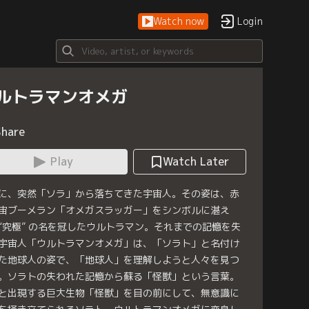
Watch now
Login
ルトラマンオメガ
Share
Play
Watch Later
に、突然「ソラ」から落ちてきた宇宙人。その姿は、赤
宙ブーメラン「オメガスラッガー」をシンボルに湛え
“究極” の名を冠したウルトラマン。それまでの記憶を失
宇宙人「ウルトラマンオメガ」は、「ソラト」と名付け
た地球人の姿で、「地球人」を理解しようと人々を見つ
。ソラトの失われた記憶から蘇る「怪獣」という言葉。
と出現する巨大生物「怪獣」を目の前にして、無意識に