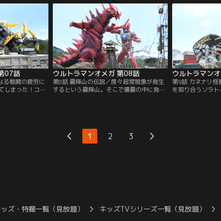
た先の森の中で生
た山奥だった。ソラト達は記憶を取り戻す
てしまう…。それ
と出会う。男の名
ための何かを探すが、そこでコウセイが不
中、透明怪獣に苦
介するコウセイ。
思議な石を発掘する。そのタイミングで暗
というコウセイの
の捜索を開始す
雲に覆われ、空から冷気を纏う怪獣が現れ
る！
る。
第07話
ウルトラマンオメガ 第08話
ウルトラマンオ
重なる戦闘の疲労に
第8話 霧降山の伝説／度々超常現象が発生
第9話 カネナリ
てしまった！コウ
するという霧降山。そこで濃霧の中に発生
を取り合うソラト
ガのフェイク動画
するというブリガドーン現象を研究するオ
怪獣が発見された
君の配信を視聴す
カルトサークルを、ソラトとコウセイを連
む。調査に来てい
三日月型の石を、
れて訪ねるアユムだったが、偶然発生した
中の怪獣を匿う日
オカミ君と野次馬
ブリガドーン現象によって開いた異空間に
リコーポレーショ
不在の中、コウセ
アユムが遭難してしまう！
たが、そこでアユ
1
2
3
に！？
ナリ社長にスカウ
キッズ・特撮一覧（見放題）
キッズTVシリーズ一覧（見放題）