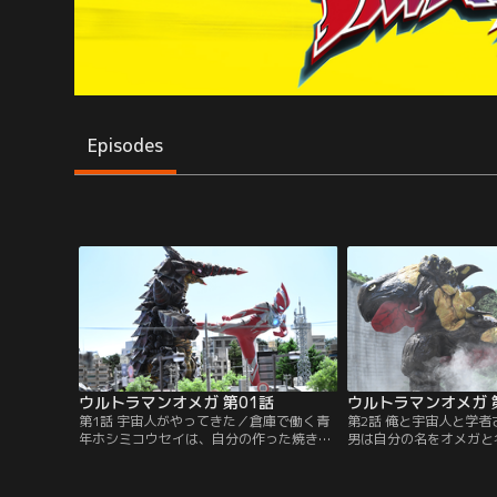
Episodes
ウルトラマンオメガ 第01話
ウルトラマンオメガ 
第1話 宇宙人がやってきた／倉庫で働く青
第2話 俺と宇宙人と学
年ホシミコウセイは、自分の作った焼きそ
男は自分の名をオメガと
ばを盗み食いする記憶喪失の謎の男に出会
イは男を倉庫に連れ帰り
う。突如走り出した男を追ったコウセイ
る。依然として記憶を取
は、街で発生した怪獣被害に巻き込まれて
が、2人はニュースに映