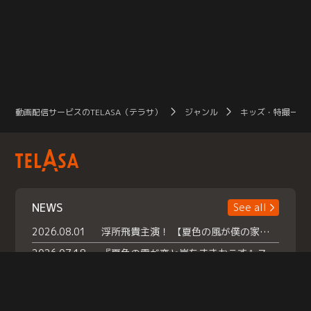
動画配信サービスのTELASA（テラサ）
ジャンル
キッズ・特撮一覧
NEWS
See all
2026.08.01
浮所飛貴主演！ 【夏色の風が僕の家にやってきた】 本日よりテラサで独占配信スタート！
2026.07.18
『夏色の雲が恋と嵐をまきおこす』スペシャルメイキング 【Part1】2026年７月18日（土）23時30分～配信スタート！話題のシーンの裏側を大公開！豪華キャスト大集合！ 『武宮家 真夏の家族会議』開催！
2026.07.15
救命医・遥（今田）の《心揺さぶる過去》や、 麻酔科医・権野（船越英一郎）の《謎多きプライベート》など… 《知られざるエピソード》を独占配信！