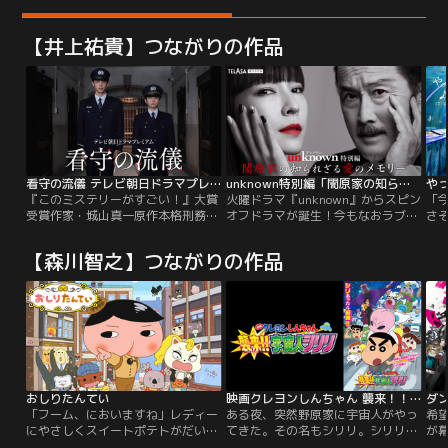
【井上祐貴】つながりの作品
看守の流儀 テレビ朝日ドラマプレミアム
unknown特別編「闇原家の知られざる愛のメモリー」
や
『このミステリーがすごい！』大賞
火曜ドラマ『unknown』からスピン
「
受賞作家・城山真一原作本格刑務所
オフドラマが誕生！今もなおラブラ
さ
ミステリーを竹内涼真主演で初映像
ブ全開のチャーミング過ぎる吸血鬼
ロ
化！受刑者同士の対立や刑務官との
パパ＆ママ--。そんな2人の出会
画
【森川智之】つながりの作品
関わり、そして家族や残された者た
い、身分差の恋、そして涙のプロポ
ら
ちとの葛藤--。閉鎖的な空間である
ーズまで！笑って泣ける本格恋愛ド
美
刑務所は一般社会よりも濃厚な人間
ラマ！ママとパパの衝撃的すぎる思
近
模様が渦巻いている場所です。 『看
い出話や、白目になりそうなノロケ
で
守の流儀』はそんな刑務所を舞台
話を聞かされることになるのが、結
こ
に、さまざまな事情を抱えた受刑者
婚式を間近に控えた娘のこころと、
な
たちと彼らの更生に全力を尽くす刑
息子の漣。
務官たちの姿をとおし、希望と再生
を描く、感動の本格刑務所ミステリ
おしりたんてい
映画クレヨンしんちゃん 襲来！！宇宙人シリリ
ーです。 熱き刑務官がひとりの受刑
「フーム、においますね」レディー
ある夜、突然野原家に宇宙人がやっ
希
者にかけた“ささやかな温情”が、刑
にやさしくスイートポテトがだいす
てきた。その名もシリリ。シリリの
が
務所の体制をも揺るがしかねない大
きなめいたんてい・おしりたんてい
謎のビームでひろしとみさえは25歳
最