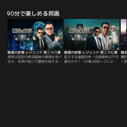
事件を引き起こすこととなり、物語
が、じょしゅのブラウンとともに、
も若返り、こどもの姿になってしま
『
は緻密で巧妙な謎解きと濃厚な人間
どんなじけんもププッとかいけつ！
った。大人にもどるため、こども野
に
ドラマがからみあって展開。幾重に
90分で楽しめる邦画
原一家は、シリリをしんのすけのシ
つ
も張り巡らされた伏線が、驚きとと
リに隠し、ニッポン縦断の旅に出る
界
もにすべて繋がっていく瞬間--涙せ
ことに…しかしその裏ではシリリの
れ
ずにはいられないクライマックスが
父親が企む＜＜巨大な陰謀＞＞が進
ち
訪れます！
行していた！！
と
め
極道の紋章 レジェンド 第二十八章
極道の紋章 レジェンド 第二十七章
極道
津浪は前回の柿沼暗殺の報復を受け
拡大する福島抗争！全面戦争は不可
機
るが、吉良の助けで窮地を脱する。
避なのか？！白竜×松田一三による
く
そんな中、大阪で新興勢力・蛇道会
大人気シリーズ第二十七弾！白鳥組
気
が川谷組と縄張り争いを起こし、義
組長暗殺により全面戦争は避けられ
引
真会は特殊詐欺グループ（トクリュ
ない事態に！暗殺計画を企んだのは
（
ウ）の首謀者との疑いをかけられ
誰だ？！津浪が黒幕を追い詰める！
襲
る。島谷らは闇バイトに潜入して黒
り
幕を追跡するが……。
義
け