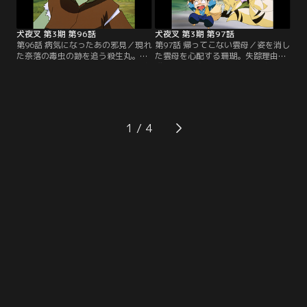
衰弱し、出雲と小助を連れ去れてし
玉を造り、願いを叶えようと図った
まい…。【提供：バンダイチャンネ
が…。【提供：バンダイチャンネ
ル】
ル】
犬夜叉 第3期 第96話
犬夜叉 第3期 第97話
第96話 病気になったあの邪見／現れ
第97話 帰ってこない雲母／姿を消し
た奈落の毒虫の跡を追う殺生丸。一
た雲母を心配する珊瑚。失踪理由を
方、毒虫に刺された邪見は瀕死の状
推理した七宝は犬夜叉たちを責め、
態に。残されたりんは邪見を救おう
反省を促す。と、その時、森に轟音
と『千年草の実』を貰いに地念児の
が響いた。駆けつけた犬夜叉たち
畑に向かう。だが、半妖の地念児は
は、妖怪に襲われた男を逃がすが、
人間になっていた。千年草の実は魑
散らばる骨の中に、かごめが雲母に
魅魍魎が跋扈する崖にある。元に戻
あげたスカーフを発見。雲母が喰わ
1
れば手伝うという地念児だが、りん
れたと信じた珊瑚は妖怪を退治する
は形を教えて貰い、その崖に登
が、雲母を失った悲しみに暮れた
り…。【提供：バンダイチャンネ
時…。【提供：バンダイチャンネ
ル】
ル】