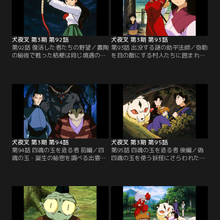
見抜かれ「はっきりしない人は嫌
方、クロロと友達である娘、こうめ
い」と言われてしまう。大ショック
と出会った七宝は、追い出されたク
の草太だが、犬夜叉に勇気づけられ
ロロを一緒に探してやるが…。【提
て…。【提供：バンダイチャンネ
供：バンダイチャンネル】
ル】
犬夜叉 第3期 第92話
犬夜叉 第3期 第93話
第92話 復活した者たちの野望／裏陶
第93話 出没する謎の助平法師／弥勒
の秘術で甦った桔梗は同じ境遇の炎
を目の敵にする村人たちに囲まれる
珠と出会う。死魂が足りなくなって
犬夜叉たち。事情を聞けば、弥勒が
いた炎珠は、死魂虫が運ぶ死魂を与
散々悪事を働いたせいだという。弥
えられ生気を取り戻す。だが、裏陶
勒は無実を主張し、ニセモノが暗躍
の力で甦った瓦丸が人形兵で戦を起
していると推理。実は偽弥勒は八衛
こすことを嫌ってた炎珠は、死人と
門狸が化けたもの。狸が好物のいた
しての死を願っていた。そして炎珠
ち妖怪に喰われる寸前、弥勒に助け
と知り合ったかごめたちは、人形兵
られた。ほんの出来心で弥勒に化
を使って戦を続ける瓦丸の野望を知
け、弥勒の日頃の行いを真似たらし
り…。【提供：バンダイチャンネ
く…。【提供：バンダイチャンネ
ル】
ル】
犬夜叉 第3期 第94話
犬夜叉 第3期 第95話
第94話 四魂の玉を造る者 前編／四
第95話 四魂の玉を造る者 後編／偽
魂の玉・誕生の秘密を調べる出雲と
四魂の玉を使う妖怪にさらわれたか
知り合った犬夜叉たちは、妖怪が出
ごめたち。その救出に動く犬夜叉た
たと聞いて近くの村を調べ、小助少
ちだが、眼前に牛王が立ち塞がる。
年と出会う。小助の両親と村人を連
人間の父と牛妖怪の母から生まれた
れ去ったオロチ太夫は、かごめが持
牛王は、昼は人間の出雲、夜は牛王
つ本物の四魂のかけらも狙い、偽四
になってしまう半妖。そんな妖怪の
魂の玉を飲んだ妖怪を差し向けた。
姿を嫌う牛王は人間になるため、か
風穴で妖怪を吸い込むが弥勒は毒で
ごめたちの魂を使って本物の四魂の