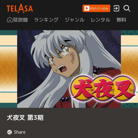
Watch now
見放題
ランキング
ジャンル
レンタル
無料
は
犬夜叉 第3期
Share