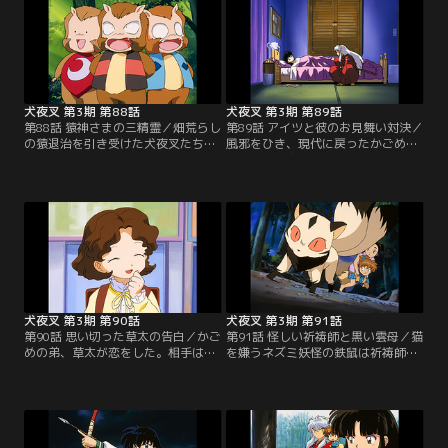
犬夜叉 第3期 第88話
犬夜叉 第3期 第89話
第88話 猿神さまの三精霊／畑荒らし
第89話 アイツと彼のお見舞い対決／
の猿退治を引き受けた犬夜叉たち
風邪をひき、現代に戻ったかごめ
は、三匹の子猿と出会った。その三
は、絵理、由加、あゆみと、かごめ
匹は猿の精霊で、猿神さまが宿った
に気がある北条くんのお見舞いを受
ご神体を捜して、畑を荒らしていた
けた。翌日にテストがあるとわかる
という。野菜臭い場所にいるという
と、かごめは北条くんに勉強を教え
夢のお告げから、ご神体が漬け物石
てもらうが、無理をしたせいで風邪
になっていると気づいたかごめは、
が悪化してしまう。学校に行きたい
ようやく猿神さまを見つけ出す。そ
かごめの気持ちを知った犬夜叉は母
して一行の前に現れた猿神さま
ゆずりの肝汁を作り、かごめに飲ま
は…。【提供：バンダイチャンネ
せてやり…。【提供：バンダイチャ
ル】
ンネル】
犬夜叉 第3期 第90話
犬夜叉 第3期 第91話
第90話 思い切った草太の告白／かご
第91話 怪しい祈祷師と黒い雲母／猫
めの弟、草太が恋をした。相手はク
を嫌うネズミ妖怪の鉄鼠は祈祷師に
ラスメートのひとみちゃん。犬夜叉
化けて、邪魔な猫又のクロロを追い
に男同士のアドバイスを頼む草太だ
出してしまった。旅の途中の犬夜叉
が、結局かごめのコーディネートで
たちは、クロロと見間違え、雲母を
告白に挑戦することに。しかし、怖
村から追い払おうとした村人と出会
じ気づいた草太は、ひとみちゃんに
い、その祈祷師を怪しいと睨む。一