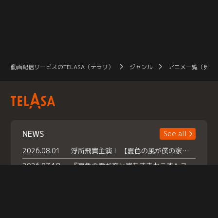
動画配信サービスのTELASA（テラサ）
ジャンル
アニメ一覧（見放
NEWS
See all
2026.08.01
浮所飛貴主演！ 【夏色の風が僕の家にやってきた】 本日よりテラサで独占配信スタート！
2026.07.18
『夏色の雲が恋と嵐をまきおこす』スペシャルメイキング 【Part1】2026年７月18日（土）23時30分～配信スタート！話題のシーンの裏側を大公開！豪華キャスト大集合！ 『武宮家 真夏の家族会議』開催！
2026.07.15
救命医・遥（今田）の《心揺さぶる過去》や、 麻酔科医・権野（船越英一郎）の《謎多きプライベート》など… 《知られざるエピソード》を独占配信！