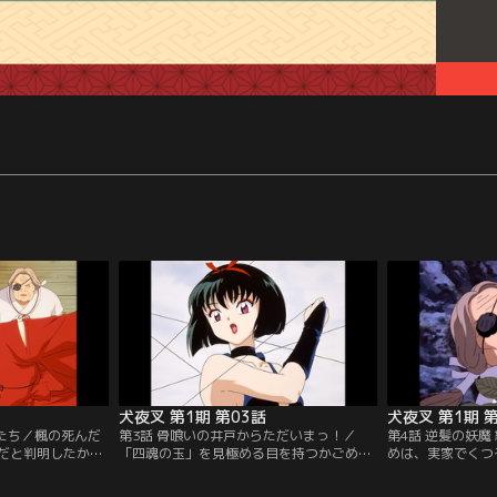
犬夜叉 第1期 第03話
犬夜叉 第1期 
者たち／楓の死んだ
第3話 骨喰いの井戸からただいまっ！／
第4話 逆髪の妖魔
だと判明したかご
「四魂の玉」を見極める目を持つかごめと
めは、実家でくつ
っているために妖
妖怪を倒す力を持つ犬夜叉は、二人で四散
戸を通って彼女を
しまった。彼女を
した「四魂のかけら」を集める羽目になっ
肩に結羅の操る髪