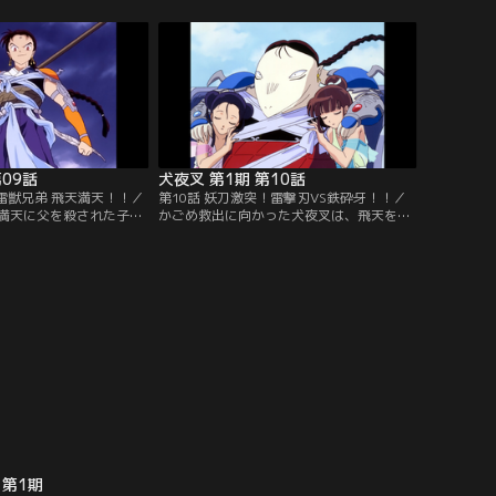
をくい止めるため、かご
に犬夜叉の死んだ母を冥界から呼び出し
戦国時代に戻り、結羅と
た。だが、その母の正体は妖怪・無女だっ
-第34話のオープニング
た。※第1話-第34話のオープニング映像・
合により放送当時のもの
音楽は、都合により放送当時のものとは異
【提供：バンダイチャン
なります。【提供：バンダイチャンネル】
第09話
犬夜叉 第1期 第10話
雷獣兄弟 飛天満天！！／
第10話 妖刀激突！雷撃刃VS鉄砕牙！！／
満天に父を殺された子狐
かごめ救出に向かった犬夜叉は、飛天を狙
は仇討ちのため、「四魂
うと見せかけて鉄砕牙を投げ、満天を倒し
めから盗んでしまう。だ
た。満天が持っていた「四魂のかけら」を
ら」におびき出された満
喰い、体内に取り入れた飛天は、雷撃刃と
ち主のかごめをさらい、
雷撃波で犬夜叉を攻撃する。※第1話-第34
しようとする…。※第1
話のオープニング映像・音楽は、都合によ
ープニング映像・音楽は、
り放送当時のものとは異なります。【提
時のものとは異なりま
供：バンダイチャンネル】
ダイチャンネル】
 第1期