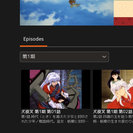
Episodes
第1期
犬夜叉 第1期 第01話
犬夜叉 第1期 第02話
第1話 時代（とき）を越えた少女と封印さ
第2話 四魂の玉を狙う
れた少年／戦国時代。巫女・桔梗に封印さ
姉・桔梗の生まれ変わり
れた半妖の少年・犬夜叉は、現代からタイ
めは、「四魂の玉」を持
ムスリップしてきたかごめの手で甦った！
怪・屍舞烏にさらわれて