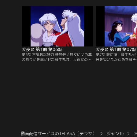
そんな時、百足の妖怪が現れ、かごめの脇
助けに現れ、屍舞烏を引
腹を喰い破る。※第1話-第34話のオープニ
が、「四魂の玉」を飲み
ング映像・音楽は、都合により放送当時の
はすぐに再生する。※第1
ものとは異なります。【提供：バンダイチ
プニング映像・音楽は、
ャンネル】
時のものとは異なります
イチャンネル】
犬夜叉 第1期 第06話
犬夜叉 第1期 第07話
第6話 不気味な妖刀 鉄砕牙／無女に父の墓
第7話 激対決！殺生丸V
のありかを暴かせた殺生丸は、犬夜叉の右
牙を抜いたかごめを殺そ
目（黒真珠）を抜き、墓の入口を開いた。
それに怒り、かごめを守
殺生丸の非道さに腹を立てたかごめは、犬
犬夜叉の守る心は、鉄砕
夜叉と共に殺生丸を追う。すると、その中
剣」へと変化させる。そ
には、犬夜叉たちの父の形見である妖刀
を現した殺生丸は、犬夜
「鉄砕牙」があった。※第1話-第34話のオ
撤退して…。※第1話-第
ープニング映像・音楽は、都合により放送
グ映像・音楽は、都合に
当時のものとは異なります。【提供：バン
のとは異なります。【提
ダイチャンネル】
ンネル】
動画配信サービスのTELASA（テラサ）
ジャンル