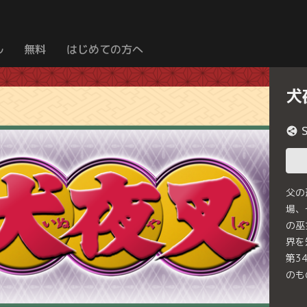
ル
無料
はじめての方へ
犬
父の
場、
の巫
界を
第3
のも