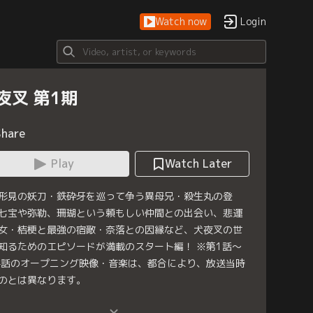
Watch now
Login
夜叉 第1期
Share
Play
Watch Later
形見の妖刀・鉄砕牙を巡って争う異母兄・殺生丸の登
七宝や弥勒、珊瑚という頼もしい仲間との出会い、悲運
女・桔梗と最強の宿敵・奈落との因縁など、犬夜叉の世
知るためのエピソードが満載のスタート編！ ※第1話～
4話のオープニング映像・音楽は、都合により、放送当時
のとは異なります。