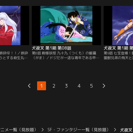
き裂く犬夜叉。だ
てしまった。だが、仲違いをしてしまい、
怪の攻撃が及ぶの
込んでいた屍舞烏
かごめは「骨喰いの井戸」から現代へ戻
めは犬夜叉と共に
話-第34話のオー
る。※第1話-第34話のオープニング映像・
戦うが…。※第1話
都合により放送当
音楽は、都合により放送当時のものとは異
映像・音楽は、都
。【提供：バンダ
なります。【提供：バンダイチャンネル】
とは異なります。
ネル】
犬夜叉 第1期 第08話
犬夜叉 第1期 
S鉄砕牙！！／鉄砕
第8話 殿様妖怪 九十九（つくも）の蝦蟇
第9話 七宝登場！
うとする殺生丸。
（がま）／ドジだが一途な青年である甲斐
雷獣兄弟の飛天と
って殺生丸と戦う
の国の若侍・信長は、幼なじみの姫君の嫁
の妖怪・七宝。彼
牙を真の姿「牙の
いだ先の城主が妖怪に取り憑かれていると
のかけら」をかご
して、妖犬の本性
いう悪い噂を聞きつけ、姫を連れ戻しにき
が、「四魂のかけ
叉に腕を斬られて
た。※第1話-第34話のオープニング映像・
天は、かけらの持
34話のオープニン
音楽は、都合により放送当時のものとは異
殺して毛生え薬に
1
2
3
4
5
より放送当時のも
なります。【提供：バンダイチャンネル】
話-第34話のオ
供：バンダイチャ
都合により放送当
す。【提供：バン
アニメ一覧（見放題）
SF・ファンタジー一覧（見放題）
犬夜叉