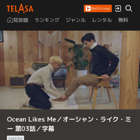
Watch now
見放題
ランキング
ジャンル
レンタル
無料
は
Ocean Likes Me／オーシャン・ライク・ミ
ー 第03話／字幕
Subtitle