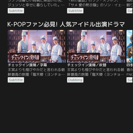
ウンソは優しい両親と妹思いの兄、
「秋の童話」のソン・スンホン、
高
ジュンソと幸せに暮らしていた。そ
「サメ 愛の黙示録」のソン・イェジ
眠
んなある日、ウンソは交通事故に遭
ン主演。心で通い合う運命的愛をモ
う
Subtitle
Subtitle
Sub
い、運命は一変。今まで愛してやま
チーフにした感動のラブストーリ
う
なかった家族が本当の家族ではない
ー。
チ
K-POPファン必見! 人気アイドル出演ドラマ
ことが分かる。ウンソは生まれ育っ
に
た家族を離れ、本当の家族と一緒に
ン
暮らすことに……。家族はウンソを
い
忘れるため、アメリカに発つ。10年
い
後、お互いを想い続けていたウンソ
とジュンソは再会を果たす。
チェックイン漢陽／字幕
チェックイン漢陽／吹替
四
王宮よりも煌びやかだと言われる朝
王宮よりも煌びやかだと言われる朝
春
鮮最高の旅閣「龍天楼（ヨンチョン
鮮最高の旅閣「龍天楼（ヨンチョン
F
ル）」に、父の無念の死の真相を突
ル）」に、父の無念の死の真相を突
ク・
Subtitle
Dubbing
Sub
き止めるため、男装して潜入したホ
き止めるため、男装して潜入したホ
ン
ン・ドクス（キム・ジウン）。王室
ン・ドクス（キム・ジウン）。王室
キ
を蝕む影の権力者を倒し王室を救う
を蝕む影の権力者を倒し王室を救う
家
鍵となる「黄銅金匙（ファンドング
鍵となる「黄銅金匙（ファンドング
ク
ムシ）」を見つけるため「龍天楼」
ムシ）」を見つけるため「龍天楼」
ロ
に飛び込んできた王子、イ・ウン
に飛び込んできた王子、イ・ウン
（ペ・イニョク）。「龍天楼」の後
（ペ・イニョク）。「龍天楼」の後
継者であることを隠し、見習いとし
継者であることを隠し、見習いとし
て入ってきたチョン・ジュナ（チョ
て入ってきたチョン・ジュナ（チョ
ン・ゴンジュ）。没落した一族を再
ン・ゴンジュ）。没落した一族を再
興するため、誰よりも「龍天楼」で
興するため、誰よりも「龍天楼」で