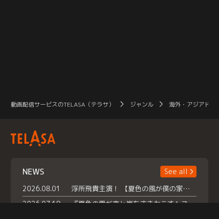
の成功を夢見る青年、コ・スラ（パ
の成功を夢見る青年、コ・スラ（パ
ク・ジェチャン）。4人の若者たち
ク・ジェチャン）。4人の若者たち
が、それぞれ明かせない秘密を胸に
が、それぞれ明かせない秘密を胸に
「龍天楼」に集まる。「龍天楼」に
「龍天楼」に集まる。「龍天楼」に
入る前からの悪縁でケンカが絶えな
入る前からの悪縁でケンカが絶えな
いドクスとイ・ウンと、彼らが起こ
いドクスとイ・ウンと、彼らが起こ
す騒動に巻き込まれてしまうジュナ
す騒動に巻き込まれてしまうジュナ
とスラ。4人はいつの間にか、「ハ
とスラ。4人はいつの間にか、「ハ
オナ（ですが）四人衆」と呼ばれる
オナ（ですが）四人衆」と呼ばれる
問題児チームとなり、「龍天楼」で
問題児チームとなり、「龍天楼」で
の生き残りをかけて苦楽を共にする
の生き残りをかけて苦楽を共にする
うちにかけがえのない親友となって
うちにかけがえのない親友となって
行く。しかし、友情とも言えないド
行く。しかし、友情とも言えないド
動画配信サービスのTELASA（テラサ）
ジャンル
海外・アジアドラ
クスへの複雑な気持ちに戸惑うイ・
クスへの複雑な気持ちに戸惑うイ・
ウン。また、ドクスが女性であるこ
ウン。また、ドクスが女性であるこ
とにいち早く気づき、彼女を守ろう
とにいち早く気づき、彼女を守ろう
とするジュナ。
とするジュナ。
NEWS
See all
2026.08.01
浮所飛貴主演！ 【夏色の風が僕の家にやってきた】 本日よりテラサで独占配信スタート！
2026.07.18
『夏色の雲が恋と嵐をまきおこす』スペシャルメイキング 【Part1】2026年７月18日（土）23時30分～配信スタート！話題のシーンの裏側を大公開！豪華キャスト大集合！ 『武宮家 真夏の家族会議』開催！
2026.07.15
救命医・遥（今田）の《心揺さぶる過去》や、 麻酔科医・権野（船越英一郎）の《謎多きプライベート》など… 《知られざるエピソード》を独占配信！