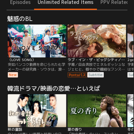
Episodes
Unlimited Related Items
PPV Related I
魅惑のBL
（LOVE SONG）
ラブ・イン・ザ・ビッグシティ／字幕
2g
突如バンコク勤務を命じられた化学
字幕／自由奔放でエネルギッシュな
字
メーカーの研究員・ソウタは、渡航
ジェヒと、穏やかで繊細なフンス。
は
初日、大学時代に突然姿を消した初
正反対の二人は、ある出来事をきっ
合
New
Subtitle
Sub
恋の人・カイと偶然の再会を果た
かけに特別な契約を結び、一緒に暮
包
す。あの頃、カイが奏でていた切な
らし始めることに！ジェヒは奔放な
二
韓流ドラマ/映画の恋愛…といえば
いメロディは、今もソウタの心の奥
恋愛を楽しみながら、世間のルール
る
で繰り返し響いていた。カメラマン
に縛られず、自分の価値観を大切に
が、
として活躍し、趣味の音楽も続けて
して自由に生きている。一方、フン
の
いたカイは、思いがけない再会に心
スはゲイであることを周囲に隠しな
い
を揺らす。
がら、孤独と向き合う日々を送って
子
いる。
ン
秋の童話
夏の香り
冬