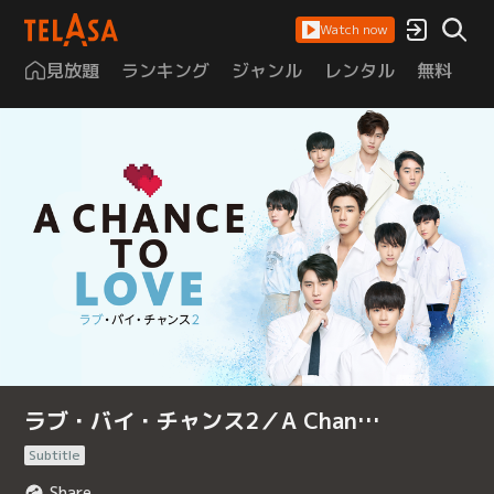
Watch now
見放題
ランキング
ジャンル
レンタル
無料
は
ラブ・バイ・チャンス2／A Chan…
Subtitle
Share