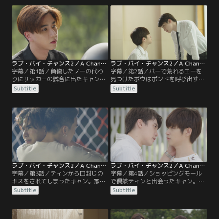
ラブ・バイ・チャンス2／A Chance To Love 第01話／字幕
ラブ・バイ・チャンス2／A Chance To Love 第02話／字幕
字幕／第1話／負傷したノーの代わ
字幕／第2話／バーで荒れるエーを
りにサッカーの試合に出たキャン。
見つけたボウはポンドを呼び出す。
ノーにとって大学最後となる試合で
気遣うボウにまで八つ当たりするエ
Subtitle
Subtitle
勝つことができず、自分を責めるキ
ーだったが…。一方、国際学部のフ
ャンをティンは優しくなぐさめる。
ォーンはティンが有名なメタナン一
遡ること3か月前、ティンとキャン
族の息子だと知りティンを追いかけ
は大学の構内で最悪な出会いをす
るが、兄トゥンの名前を出した途端
る。その頃、ピートと別れたエーは
にティンは激怒。偶然国際学部にや
現実を受け入れられないまま悲しみ
って来ていたキャンがそれを目撃
に暮れていた。
し…。
ラブ・バイ・チャンス2／A Chance To Love 第03話／字幕
ラブ・バイ・チャンス2／A Chance To Love 第04話／字幕
字幕／第3話／ティンから口封じの
字幕／第4話／ショッピングモール
キスをされてしまったキャン。家で
で偶然ティンと出会ったキャン。テ
も大学でもティンとのキスが頭から
ィンに誘われ大喜びのレーに引きず
Subtitle
Subtitle
離れない。そんな中、ティンと向き
られ、渋々3人で食事をすること
合ったキャンは自分の一言がティン
に。ティンは、キャンが席を外した
を傷つけていたことに気づく。一
すきにレーからキャンの意外な一面