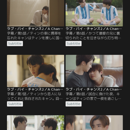
方、酔って荒れるエーを見かねたポ
を聞かされ…。一方、マイはピート
ンドはマイに助けを求める。マイは
を失い抜け殻のようなエーに大学の
泥酔したエーをサッカーグラウンド
ボランティアキャンプに応募するよ
へ連れて行き…。
う背中を押す。
ラブ・バイ・チャンス2／A Chance To Love 第05話／字幕
ラブ・バイ・チャンス2／A Chance To Love 第06話／字幕
字幕／第5話／ティンの車に携帯を
字幕／第6話／かつて最愛の兄に裏
忘れたキャンはティンを捜しに国際
切られたことを泣きながら打ち明け
学部へ。ようやく会えたティンに訊
キャンに会いに行ったティン。まる
Subtitle
Subtitle
ねると無残に壊れた携帯と新しい携
で自分のことのように兄への怒りを
帯を渡される。壊したことへの謝罪
あらわにするキャンにティンはます
もせずに物で解決しようとするティ
ます惹かれ…。一方、週末に家に戻
ンに怒りをぶつけるキャン。実は、
ったエー。エーを心配するポンドと
キャンを口説きたいティンが携帯番
マイが遊びにやって来る。2人のた
号を手に入れるためにわざと壊した
わいのない会話にようやくエーも笑
と分かり…。
顔を取り戻す。
ラブ・バイ・チャンス2／A Chance To Love 第07話／字幕
ラブ・バイ・チャンス2／A Chance To Love 第08話／字幕
字幕／第7話／ティンから恋人にな
字幕／第8話／試合に負けた夜、キ
ってくれと告白されたキャン。自分
ャンはティンの家で一夜を過ごし2
の気持ちが分からず「友達でいた
人は晴れて恋人同士となる。浮かれ
Subtitle
Subtitle
い」と断ってしまう。しかし、それ
て家に帰ったキャンはレーにティン
からというもの頭に浮かぶのはティ
の家に泊まったことを自慢する。そ
ンのことばかり。見かねたエーにき
んなキャンにレーは、ティンのよう
ちんと向き合えとアドバイスされた
なイケメンにはイケメンの恋人がい
キャンは、ティンと話すチャンスを
るはずだと勝手な妄想を話す。自分