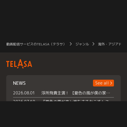
動画配信サービスのTELASA（テラサ）
ジャンル
海外・アジアドラ
NEWS
See all
2026.08.01
浮所飛貴主演！ 【夏色の風が僕の家にやってきた】 本日よりテラサで独占配信スタート！
2026.07.18
『夏色の雲が恋と嵐をまきおこす』スペシャルメイキング 【Part1】2026年７月18日（土）23時30分～配信スタート！話題のシーンの裏側を大公開！豪華キャスト大集合！ 『武宮家 真夏の家族会議』開催！
2026.07.15
救命医・遥（今田）の《心揺さぶる過去》や、 麻酔科医・権野（船越英一郎）の《謎多きプライベート》など… 《知られざるエピソード》を独占配信！