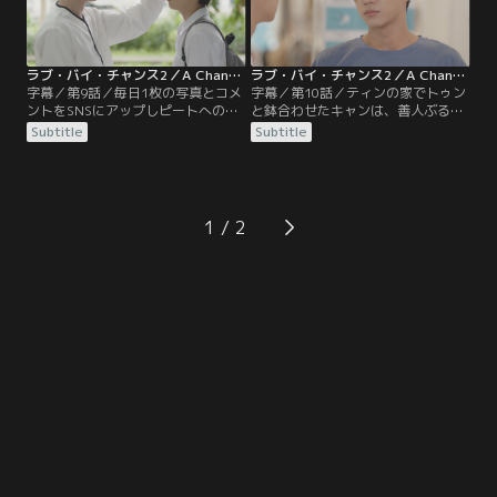
うかがうがティンが女子といるのを
が恋人だと言えないキャンはイライ
目撃してしまい…。
ラするのだが…。
ラブ・バイ・チャンス2／A Chance To Love 第09話／字幕
ラブ・バイ・チャンス2／A Chance To Love 第10話／字幕
字幕／第9話／毎日1枚の写真とコメ
字幕／第10話／ティンの家でトゥン
ントをSNSにアップしピートへの思
と鉢合わせたキャンは、善人ぶるト
いを伝えるエー。その投稿に興味を
ゥンに怒りが収まらない。しかし、
Subtitle
Subtitle
持った音楽学部のキンは作曲のヒン
手出しされるのを恐れたティンはト
トにさせてほしいとエーを訪ねてく
ゥンに構うなと忠告する。そんなあ
る。一方、みんなの前でティンにキ
る日、トゥンに声をかけられたキャ
スをしてしまったキャンは、レーに
ンはトゥンからティンの薬物使用の
怒られるのではとレーを避ける生活
証拠写真を見せられる。一方、エー
1
をしていたがある晩ついに見つかっ
はキンに作曲のヒントを探している
てしまい…。
張本人タムを紹介される。