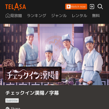
Watch now
見放題
ランキング
ジャンル
レンタル
無料
は
チェックイン漢陽／字幕
Subtitle
Share