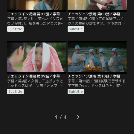
う王に圧力をかける。
下房の4人は…。
チェックイン漢陽 第07話／字幕
チェックイン漢陽 第08話／字幕
字幕／第7話／川に落ちたドクスを
字幕／第8話／膳立ての試験ではド
ウノが救い、気を失ったドクスを着
クスの機転が評価され、下下房はつ
替えさせようとしたジュナはドクス
いに全員合格！休日、スラと共に調
Subtitle
Subtitle
が女であることを知る。ドクスが落
理場を手伝っていたドクスは、ミョ
とした「黄銅金匙」を拾ったウン
ンホの罠により男子禁制の部屋へ行
は、信頼を得るためにドクスへ返
かされてしまう。そこでドクスを発
却。その後、徹夜で洗濯を終えた下
見して慌てた女性従業員ヨニは、客
下房は無事に合格を勝ち取る。そん
に気づかれぬようドクスに女装をさ
な中、酒と馳走を振る舞われた見習
せる。
いたちは、試験とも知らず酔っ払っ
てはめを外してしまう。
チェックイン漢陽 第09話／字幕
チェックイン漢陽 第10話／字幕
字幕／第9話／女装して逃げようと
字幕／第10話／最終試験で苦戦する
したドクスはチョン房主とメファに
下下房の4人。ドクスはふと、寂し
見つかり連れ戻されてしまう。客の
げなドギョンの後ろ姿を思い出す。
Subtitle
Subtitle
前で衣を脱ぐよう命じられ窮地に陥
彼女に見習いの服を着せて部屋を抜
るドクスを救おうとウノは部屋に飛
け出し、たどり着いた美しい湖のほ
び込む。しかし、客の正体は兵曹判
とりで、ドクスは「一歩外に出れば
書の姪ドギョンであり、メファの機
違う世界がある」ことを伝える。だ
転で事なきを得る。そしてついに発
が追手に見つかり連れ戻されたドギ
1
表された最終試験は、ドギョンに最
ョンは、ついに最終試験の結果を発
高の接客を認められば正式採用され
表する。
るという過酷な内容だった。