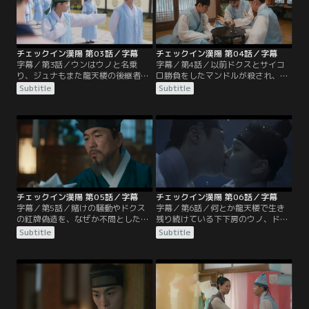
す。一方、ウンは王室を脅かす裏帳
る。そこに現れたのは…
簿の鍵「黄銅金匙（ファンドングム
シ）」を探す目的を隠し…。
チェックイン漢陽 第03話／字幕
チェックイン漢陽 第04話／字幕
字幕／第3話／ウンはウノと名乗
字幕／第4話／以前ドクスとサイコ
り、ジュナもまた龍天楼の後継者と
ロ勝負をしたマンドルが殺され、現
いう身分を隠して見習い生活を始め
場に半分に切られた紅牌が残されて
Subtitle
Subtitle
る。商団の再興に懸ける真面目な青
いたことから、龍天楼の大閣主（テ
年スラは、騒動に巻き込まれたせい
ガクチュ）ソル・メファと三大部監
で共に問題児扱いになり、「下下
たちは犯人探しを始める。一方、ド
房」で同室生活を送ることに。ドク
クスたちはエリート組の「最上房」
スが女子宿舎に忍び込む姿を目撃し
と退所を懸けたサイコロ勝負に挑
たウンは疑念を深め…。
む。イカサマを防ぐため服を脱ごう
というウンの提案に…。
チェックイン漢陽 第05話／字幕
チェックイン漢陽 第06話／字幕
字幕／第5話／賭けの騒動やドクス
字幕／第6話／何とか龍天楼で生き
の紅牌偽造を、なぜか不問としたメ
残り続けている下下房のウノ、ドク
ファ。この一件を機に、問題児4人
ス、ジュナ、スラ。彼らを目の敵に
Subtitle
Subtitle
の間には絆が芽生え始める。ドクス
する最上房のミョンホは、龍天楼の
はウノの不審な動きに気づくが、ウ
同郷の先輩たちを懐柔しある企みを
ノはそれを巧みにはぐらかす。一
巡らせる。一方、ドクスと一緒に沐
方、マンドル殺害の凶器を入手した
浴することにこだわるウノを見て、
兵曹判書（ピョンジョパンソ）オ・
ウノがドクスを好きなのだと誤解す
ヨンナクは、自身の孫である幼い王
るジュナ。そんな中、洗濯の試験当
子ソニャン君を後継ぎに指名するよ
でミョンホたちの策略にハマった下