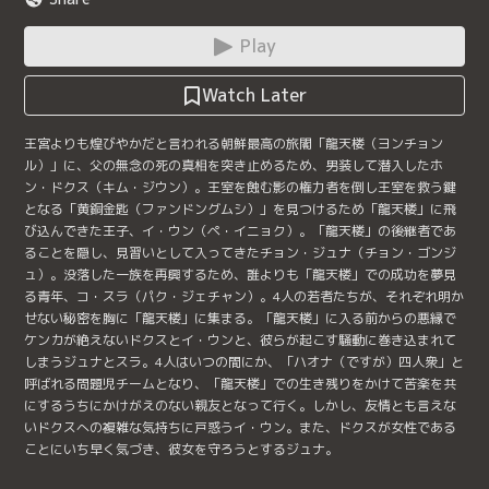
Play
Watch Later
王宮よりも煌びやかだと言われる朝鮮最高の旅閣「龍天楼（ヨンチョン
ル）」に、父の無念の死の真相を突き止めるため、男装して潜入したホ
ン・ドクス（キム・ジウン）。王室を蝕む影の権力者を倒し王室を救う鍵
となる「黄銅金匙（ファンドングムシ）」を見つけるため「龍天楼」に飛
び込んできた王子、イ・ウン（ペ・イニョク）。「龍天楼」の後継者であ
ることを隠し、見習いとして入ってきたチョン・ジュナ（チョン・ゴンジ
ュ）。没落した一族を再興するため、誰よりも「龍天楼」での成功を夢見
る青年、コ・スラ（パク・ジェチャン）。4人の若者たちが、それぞれ明か
せない秘密を胸に「龍天楼」に集まる。「龍天楼」に入る前からの悪縁で
ケンカが絶えないドクスとイ・ウンと、彼らが起こす騒動に巻き込まれて
しまうジュナとスラ。4人はいつの間にか、「ハオナ（ですが）四人衆」と
呼ばれる問題児チームとなり、「龍天楼」での生き残りをかけて苦楽を共
にするうちにかけがえのない親友となって行く。しかし、友情とも言えな
いドクスへの複雑な気持ちに戸惑うイ・ウン。また、ドクスが女性である
ことにいち早く気づき、彼女を守ろうとするジュナ。