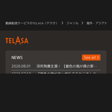
動画配信サービスのTELASA（テラサ）
ジャンル
海外・アジアドラ
NEWS
See all
2026.08.01
浮所飛貴主演！ 【夏色の風が僕の家にやってきた】 本日よりテラサで独占配信スタート！
2026.07.18
『夏色の雲が恋と嵐をまきおこす』スペシャルメイキング 【Part1】2026年７月18日（土）23時30分～配信スタート！話題のシーンの裏側を大公開！豪華キャスト大集合！ 『武宮家 真夏の家族会議』開催！
2026.07.15
救命医・遥（今田）の《心揺さぶる過去》や、 麻酔科医・権野（船越英一郎）の《謎多きプライベート》など… 《知られざるエピソード》を独占配信！