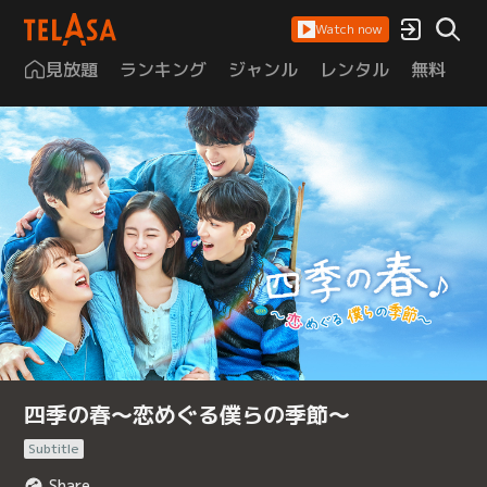
Watch now
見放題
ランキング
ジャンル
レンタル
無料
は
四季の春～恋めぐる僕らの季節～
Subtitle
Share