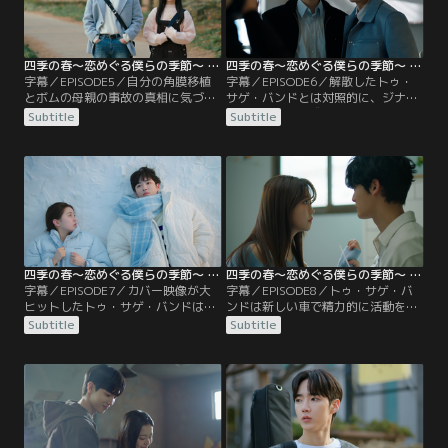
ジを無事に終えることができるの
を過ごすサゲとボムだったが--サゲ
か。
の過去の記憶と目の前の状況が一致
する瞬間…。
四季の春～恋めぐる僕らの季節～ 第05話／字幕
四季の春～恋めぐる僕らの季節～ 第06話／字幕
字幕／EPISODE5／自分の角膜移植
字幕／EPISODE6／解散したトゥ・
とボムの母親の事故の真相に気づい
サゲ・バンドとは対照的に、ジナが
たサゲはボムと距離を置くことを決
手がけた楽曲で成功的なカムバック
Subtitle
Subtitle
意。ボムを傍で見守るテヤンはつい
を果たしたザ・クラウン。その曲の
に長年の気持ちをボムに告げるが--
サビが自分の書いたメロディーと同
さらに、ザ・クラウンの新曲に盗作
じであることに気づいたボムは、曲
問題が浮上。新たな陰謀が動き出す
を取り戻そうとするが思い通りに進
ことに…サゲ、ボム、テヤンそれぞ
まない。自分たちの方法で大切な曲
れの問題に直面する中、「トゥ・サ
を守ることを決めたサゲとボムはト
ゲ・バンド」は解体へと向かう。
ゥ・サゲ・バンドの復活へと動き出
す。一方…。
四季の春～恋めぐる僕らの季節～ 第07話／字幕
四季の春～恋めぐる僕らの季節～ 第08話／字幕
字幕／EPISODE7／カバー映像が大
字幕／EPISODE8／トゥ・サゲ・バ
ヒットしたトゥ・サゲ・バンドは話
ンドは新しい車で精力的に活動を続
題を独占。ザ・クラウンのカムバッ
ける中、外出中に現金が入ったスー
Subtitle
Subtitle
クとテヤンの新メンバー加入への関
ツケースが盗まれてしまう。心当た
心を奪われたチョ代表は、さらにあ
りのあったサゲは犯人を突き止める
らゆる手を尽くしトゥ・サゲ・バン
が、意外な人物の姿に困惑する。一
ドの活動を妨害しようと試みる。ま
方で、サゲと父親の激しい口論を目
すます溝が深くなるトゥ・サゲ・バ
撃したテヤンは、サゲの言動が頭か
ンドとテヤン。そんな中、ボムとテ
ら離れない。じっとしていられなく
ヤンは思わぬ形で再会する--
なったテヤンは、再びトゥ・サゲ・