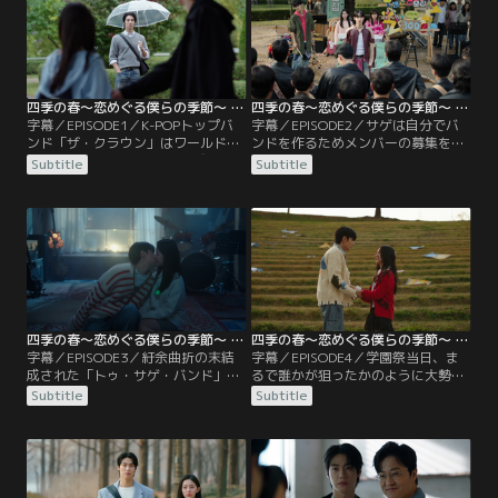
四季の春～恋めぐる僕らの季節～ 第01話／字幕
四季の春～恋めぐる僕らの季節～ 第02話／字幕
字幕／EPISODE1／K-POPトップバ
字幕／EPISODE2／サゲは自分でバ
ンド「ザ・クラウン」はワールドミ
ンドを作るためメンバーの募集を始
ュージックチャート1位を達成。そ
めるが、様々な妨害にあい、部員を
Subtitle
Subtitle
の夜、リーダーのサゲは打ち上げで
300人集めるという難題を課せられ
所属事務所の代表に暴力を振るって
てしまう。さらに、あの事件の夜の
しまう。活動を自粛し大学に通うこ
記憶を辿るべく、チョ代表の元へ乗
とになったサゲは、あるメロディー
り込むが、泥酔したサゲはボムに思
と共に“キム・ボム”と運命の出会い
わぬ行動をとる。
を果たす--
四季の春～恋めぐる僕らの季節～ 第03話／字幕
四季の春～恋めぐる僕らの季節～ 第04話／字幕
字幕／EPISODE3／紆余曲折の末結
字幕／EPISODE4／学園祭当日、ま
成された「トゥ・サゲ・バンド」は
るで誰かが狙ったかのように大勢の
学園祭のステージに立つことにな
人が押し寄せ、会場は一瞬でパニッ
Subtitle
Subtitle
り、本格的な練習が始まる。しか
クに。公演は突如中止になり、テヤ
し、喧嘩が絶えないサゲとテヤン。
ンは何者かに連れ去られてしまう。
絆を深めるためにも合宿に行くこと
テヤンを助けるため奮闘するトゥ・
になるが--メンバーそれぞれの問題
サゲ・バンドは、困難の中で絆を深
が浮上する中、学園際での初ステー
める。そして、束の間の楽しい時間