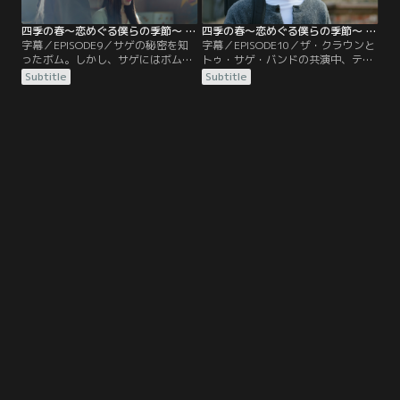
バンドに会うため…。
四季の春～恋めぐる僕らの季節～ 第09話／字幕
四季の春～恋めぐる僕らの季節～ 第10話（最終話）／字幕
字幕／EPISODE9／サゲの秘密を知
字幕／EPISODE10／ザ・クラウンと
ったボム。しかし、サゲにはボムに
トゥ・サゲ・バンドの共演中、テヤ
まだ伝えられていないもう一つの秘
ンはサゲをかばい負傷してしまう。
Subtitle
Subtitle
密があった…。一方、スターになっ
これをきっかけに、テヤンの秘めた
たテヤンは、久しぶりに母校を訪れ
る想いに気づかされるサゲとボム。
る。トゥ・サゲ・バンドのメンバー
事故現場の真相を探る中で、チョ代
が彼を歓迎する中、テヤンは冷たい
表とソ病院長の隠された秘密が次々
態度を示す。ボムへの思いが変わら
と明らかになる。全ての真実を知っ
ないテヤンはその気持ちを伝える
たボムは、忽然と姿を消してしまう
が…さらに、テヤンは自分の父親
が--
の…。