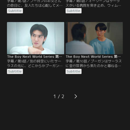
字幕／第7話／プーガンのお父さん
字幕／第8話／オーソーンはサーラ
の命日に、友人たちは心配してメッ
スがいる病院を突き止め、ウィムと
セージを送ってくる。1人で買い物
プーガンを連れてくる。病室の前に
Subtitle
Subtitle
に行くと言うプーガンに、サーラス
はサーラスの母親の部下が立ってい
は自分も一緒に行かせてほしいと頼
た。プーガンはウィムから、サーラ
む。ウィムはサーラスに呼び出さ
スが記憶喪失になったと聞く。サー
れ、サーラスの文句を言いながら歩
ラスの母親は、入院中のサーラスの
いていたところ、なぜかジンとぶつ
元に婚約者を連れてくる。その頃、
かる。昔住んでいた家にサーラスと
別の時空の密室では2人のサーラス
一緒に来たプーガンは…？
が会話を交わしていた。
The Boy Next World Series 第09話／字幕
The Boy Next World Series 第10話（最終話）／字幕
字幕／第9話／別の時空にいたサー
字幕／第10話／プーガンはサーラス
ラスの元に、どこからかプーガンの
に並行世界から来たのかと尋ねる。
声が聞こえてくる。必死にプーガン
サーラスの答えは…？サーラスに寄
Subtitle
Subtitle
の名を呼び、部屋から出ようとする
り添っていたウィムは、サーラスか
サーラスに、もう1人のサーラスが
ら意外な話を聞く。ジンや友人たち
近づくと…？道の真ん中で呼び止め
がプーガンを心配する中、プーガン
られたプーガンは、サーラスの様子
が帰宅するとテーブルの上に見慣れ
が違うことに気づく。ジンと一緒に
ない花束があり…。サーラスとプー
1
いたウィムは、口が滑ってサーラス
ガン、糸電話でつながれた2人の愛
の秘密をバラしてしまう。
に幸せな結末は訪れる？