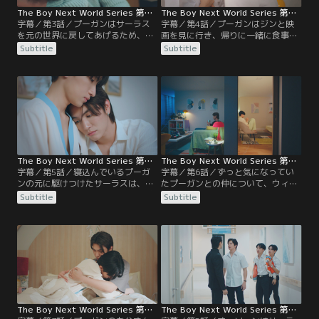
The Boy Next World Series 第03話／字幕
The Boy Next World Series 第04話／字幕
字幕／第3話／プーガンはサーラス
字幕／第4話／プーガンはジンと映
を元の世界に戻してあげるため、イ
画を見に行き、帰りに一緒に食事を
ンターネットから得た情報を信じて
して、いろいろな話をする。なぜジ
Subtitle
Subtitle
サーラスをいろいろな場所に連れて
ンたちはプーガンとサーラスの仲を
いく。サーラスを元の世界に戻すた
応援してくれるのか、疑問に思って
めのヒントはつかめるのか…。大学
いたことを尋ねると…？サーラスは
ではサーラスがプーガンとつきあい
プーガンの帰りを待っていて、ずぶ
始めたといううわさが流れ、ウィム
ぬれで帰ってきたプーガンを急いで
はプーガンの友人のジンにプーガン
部屋に連れていく。サーラスはジン
の連絡先を聞きに行く。
を呼び出し、問い詰める。
The Boy Next World Series 第05話／字幕
The Boy Next World Series 第06話／字幕
字幕／第5話／寝込んでいるプーガ
字幕／第6話／ずっと気になってい
ンの元に駆けつけたサーラスは、プ
たプーガンとの仲について、ウィム
ーガンに優しい言葉をかける。迷惑
はサーラスから聞きだそうとする。
Subtitle
Subtitle
をかけまいと遠慮していたプーガン
ベランダの糸電話を見つけたサーラ
も、サーラスに甘えて素直な願いを
スが上の階を見上げると、プーガン
口にする。やがて眠りに就いたサー
と弟のオーソーンの姿があった。プ
ラスはプーガンの隣で目覚めるが、
ーガンはウィムからサーラスの家族
プーガンの様子が違うことに気づ
について話を聞き、サーラスの生い
く。そこにいたのはさっきまで一緒
立ちを知る。そんな中、ウィムはプ
にいたプーガンではなく…。
ーガンにある提案をする。
The Boy Next World Series 第07話／字幕
The Boy Next World Series 第08話／字幕