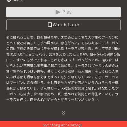
Play
Watch Later
愛に触れることも、掴む機会もないまま過ごしてきた大学生のプーガンに
とって愛とは美しくも手の届かない存在だった。そんなある日、プーガン
の前に学校の先輩であり誰もが憧れるサーラスが現れる。そして突然“俺た
ちは恋人だ”と告げられる。言葉を交わしたこともない相手からの突然の告
白に、すぐには受け入れることができないプーガンだったが、信じずには
いられない不思議な出来事が起こり始める。サーラスはプーガンの好きな
食べ物や忘れっぽい性格、暮らしている部屋、友人関係、そして彼の人生
における最も繊細な部分まですべてを知り尽くしていた。さらにサーラス
はプーガンにこう続ける。もし自分たちが初対面だというのならもう一度
最初から始めたいと。そんなサーラスの誠実な言葉に触れ、頑なだったプ
ーガンの心は少しずつ解け始め、彼に惹かれる気持ちが芽生えていく。サ
ーラスを信じ、自分の心に従おうとするプーガンだったが…。
Something went wrong!