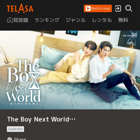
Watch now
見放題
ランキング
ジャンル
レンタル
無料
は
The Boy Next World…
Subtitle
Share