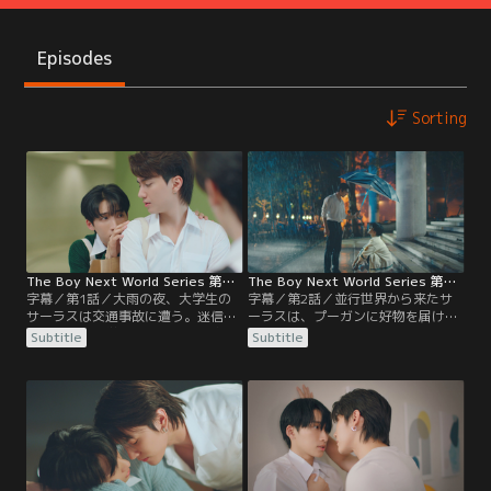
Episodes
Sorting
The Boy Next World Series 第01話／字幕
The Boy Next World Series 第02話／字幕
字幕／第1話／大雨の夜、大学生の
字幕／第2話／並行世界から来たサ
サーラスは交通事故に遭う。迷信を
ーラスは、プーガンに好物を届けた
信じている大学生のプーガンは寝坊
り電話してきたりして、まるで恋人
Subtitle
Subtitle
し、大慌てでラッキーカラーのパン
であるかのような行動を取る。戸惑
ツを探す。大学に着くと、学生たち
うプーガンは、友人のナリンとトリ
がうわさ話をしていた。同じ大学の
ーに相談する。大学の教室にいたサ
先輩であるサーラスが車にはねら
ーラスは、プーガンと糸電話で話し
れ、3日間眠ったままだと言う。そ
た時のことを思い出す。するとそこ
して再び大雨が降る夜、プーガンが
に、雨でずぶぬれになった友人のウ
部屋のドアを開けると…？
ィムとロームが来て…。