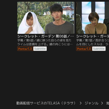
が…。
シークレット・ガーデン 第06話／字幕
字幕／第6話／鏡に映った自らの姿を見た
字幕／第7話／抱き合う
ライムは悲鳴を上げる。鏡の向こうにはジ
ムを目にしたスルは、ラ
ュウォンの顔があったのだ。ジュウォンも
する一方でジュウォンの
Subtitle
Subtitle
またライムに変貌した自らに驚き、ライム
ュウォンとライムの魂が
のもとに駆けつける。
を知らないブノンは…！
動画配信サービスのTELASA（テラサ）
ジャンル