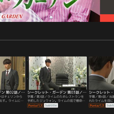
シークレット・ガーデン 第02話／字幕
シークレット・ガーデン 第03話／字幕
ンはチェリンから
字幕／第3話／ライムのためレストランを
字幕／第4話／当
出す。ライムに電
予約したジュウォン。ライムの前で懸命に
れたライムを目に
ュウォンだが、ラ
格好をつけてみるものの、ライムは興味を
一気に冷ややかに
Subtitle
Subt
。
示さない。それどころか、アクションスク
魅了した女のプラ
ールにも二度と来ないでほしいと言い捨て
いう。