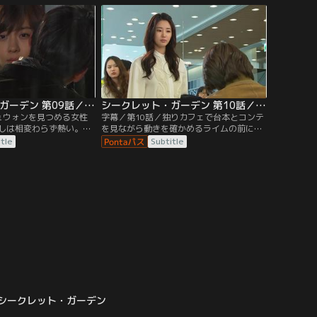
シークレット・ガーデン 第09話／字幕
シークレット・ガーデン 第10話／字幕
ュウォンを見つめる女性
字幕／第10話／独りカフェで台本とコンテ
しは相変わらず熱い。ア
を見ながら動きを確かめるライムの前にジ
にアイコンタクトをする
ュウォンが現れ、幼稚なハートのサインの
itle
Subtitle
知らんぷりで通り過ぎて
せいでデパートのイメージが変わってしま
った、キム秘書を解雇するつもりだと告げ
る。
シークレット・ガーデン