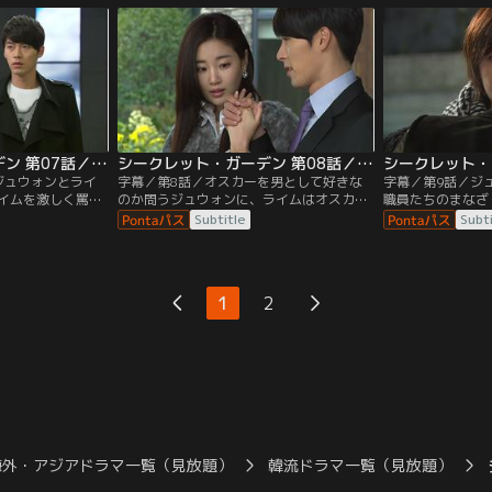
る。
シークレット・ガーデン 第07話／字幕
シークレット・ガーデン 第08話／字幕
ジュウォンとライ
字幕／第8話／オスカーを男として好きな
字幕／第9話／ジ
イムを激しく罵倒
のか問うジュウォンに、ライムはオスカー
職員たちのまなざ
ことはかばう。ジ
の歌が痛み止めのようであり、初めて魂が
ヨンがジュウォン
Subtitle
Subt
入れ替わったこと
入れ替わったことを幸いだと思えたと答え
が、ジュウォンは
？
る。
しまう。
1
2
海外・アジアドラマ一覧（見放題）
韓流ドラマ一覧（見放題）