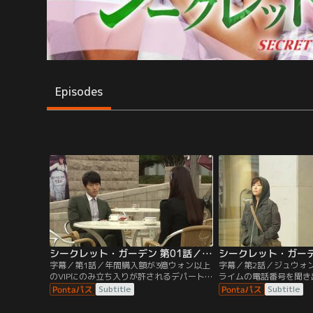
Episodes
シークレット・ガーデン 第01話／字幕
字幕／第1話／年間購入額が3億ウォン以上
字幕／第2話／ジュウォ
のVIPにのみ立ち入りが許されるデパート
ライムの電話番号を聞き
のラウンジに場違いないでたちのライムが
話をかけ会おうとするジ
Subtitle
Subtitle
現れる。そんなライムを目にしたスルは、
イムの反応はそっけない
身分証明書を確認するよう職員に詰め寄る