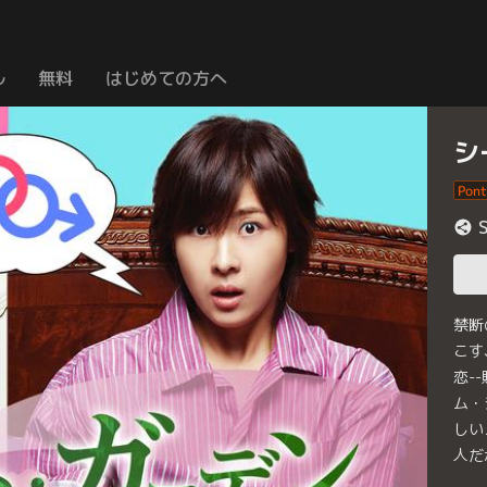
ル
無料
はじめての方へ
シ
禁断
こす
恋-
ム・
しい
人だ