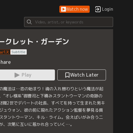
Watch now
Login
ークレット・ガーデン
Subtitle
Share
Play
Watch Later
の魔法は…恋の始まり！魂の入れ替わりという魔法が起
、“オレ様系”御曹司と下積みスタントウーマンの奇跡の
-財閥2世でデパートの社長、すべてを持って生まれた男キ
ジュウォン、彼の前に現れたアクション監督を夢見る貧
スタントウーマン、キル・ライム。会えばいがみ合う二
が、次第に互いに惹かれ合っていく…。