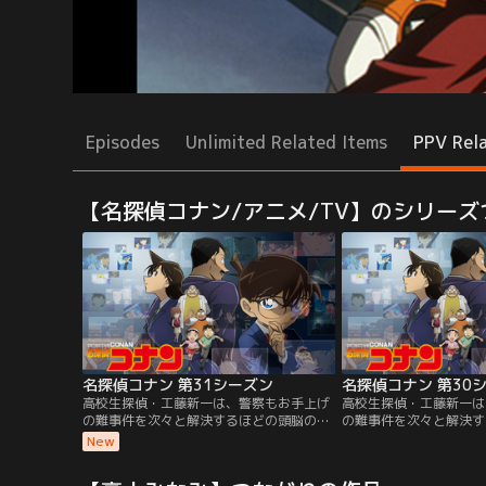
Episodes
Unlimited Related Items
PPV Rel
【名探偵コナン/アニメ/TV】のシリーズ
名探偵コナン 第31シーズン
名探偵コナン 第30
高校生探偵・工藤新一は、警察もお手上げ
高校生探偵・工藤新一は
の難事件を次々と解決するほどの頭脳の持
の難事件を次々と解決す
ち主。ある日、幼なじみの毛利蘭と遊園地
ち主。ある日、幼なじみ
New
に遊びに行った時、黒ずくめの男達による
に遊びに行った時、黒ず
怪しげな取引を目撃する。しかし、その仲
怪しげな取引を目撃する