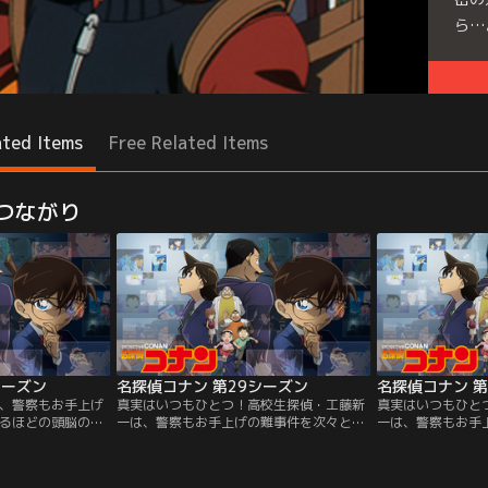
ら…
Seri
ated Items
Free Related Items
つながり
シーズン
名探偵コナン 第29シーズン
名探偵コナン 第
、警察もお手上げ
真実はいつもひとつ！高校生探偵・工藤新
真実はいつもひと
るほどの頭脳の持
一は、警察もお手上げの難事件を次々と解
一は、警察もお手
の毛利蘭と遊園地
決するほどの頭脳の持ち主。ある日、幼な
決するほどの頭脳
くめの男達による
じみの毛利蘭と遊園地に遊びに行った時、
じみの毛利蘭と遊
。しかし、その仲
黒ずくめの男達による怪しげな取引を目撃
黒ずくめの男達に