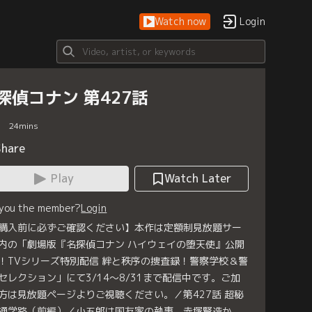
Watch now
Login
探偵コナン 第427話
24
mins
Share
Play
Watch Later
 you the member?
Login
購入前に必ずご確認ください】本作は定額制見放題サー
内の「劇場版『名探偵コナン ハイウェイの堕天使』公開
！TVシリーズ特別配信 絆と秩序の捜査録！警察学校＆警
セレクション」にて3/14～8/31まで配信中です。ご加
方は見放題ページよりご視聴ください。／第427話 超秘
通学路（前編）／小五郎は国友家の執事、赤塚賢造か