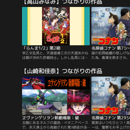
【高山みなみ】つながりの作品
間に見つかり謎の毒薬を飲まされると、薬
間に見つかり謎の毒薬を
の作用でなんと小学1年生になってしま
の作用でなんと小学1年
う。困り果てた新一は、隣に住む発明家・
う。困り果てた新一は、
阿笠博士の助けを得て、黒ずくめの男達の
阿笠博士の助けを得て、
行方を追うため「江戸川コナン」と名乗り
行方を追うため「江戸川
自らの正体を隠す。そして、探偵事務所を
自らの正体を隠す。そし
営む毛利蘭の家に潜り込むことにした。は
営む毛利蘭の家に潜り込
たして、新一の体は元に戻るのか？！黒ず
たして、新一の体は元に
くめの男達の正体は！！数々の謎に満ちた
くめの男達の正体は！！
怪事件をめぐり、小さな名探偵コナンの活
怪事件をめぐり、小さな
躍が始まった！！
躍が始まった！！
「らんま1/2」第2期
名探偵コナン 第7シ
早乙女乱馬と、天道道場三女の天道あかね
謎の犯罪組織の怪しげな
は親が決めた許婚同士。しかし乱馬にはあ
た為、毒薬を飲まされ、
る悩みが…。中国での修行中、伝説の修行
てしまった高校生探偵・
場「呪泉郷」に落ちてしまい、水をかぶる
戸川コナンと名乗り、幼
【山崎和佳奈】つながりの作品
と女に、お湯をかぶると男に戻るという、
その父・小五郎の探偵事
不思議な体質になってしまっていた！？乱
数々の難事件をその推理
馬とあかね、そして個性豊かなキャラクタ
く。 「小さくなっても
ーたちが繰り広げるドタバタ格闘ラブコメ
いつもひとつ！
ディー、ここに開幕！
ヱヴァンゲリヲン新劇場版：破
名探偵コナン 第29
北極にあるネルフの基地・ベタニアベース
真実はいつもひとつ！高
で、永久凍土から発掘された第3使徒が活
一は、警察もお手上げの