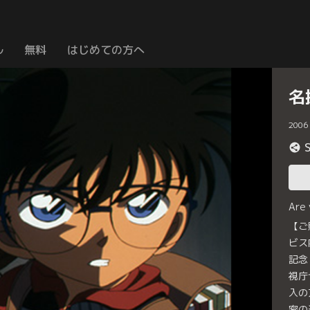
ル
無料
はじめての方へ
名
2006
Are
【ご
ビス
記念
視庁
入の
密の