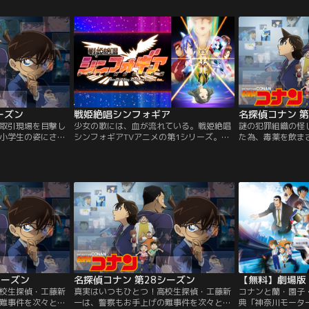
飲まされると、薬
する。しかし、その仲間に見つかり謎の毒
する。しかし、そ
生になってしま
薬を飲まされると、薬の作用でなんと小学
薬を飲まされると
隣に住む発明家・
1年生になってしまう。困り果てた新一
1年生になってし
黒ずくめの男達の
は、隣に住む発明家・阿笠博士の助けを得
は、隣に住む発明
コナン」と名乗り
て、黒ずくめの男達の行方を追うため「江
て、黒ずくめの男
て、探偵事務所を
戸川コナン」と名乗り自らの正体を隠す。
戸川コナン」と名
むことにした。は
そして、探偵事務所を営む毛利蘭の家に潜
そして、探偵事務
戻るのか？！黒ず
り込むことにした。はたして、新一の体は
り込むことにした
数々の謎に満ちた
元に戻るのか？！黒ずくめの男達の正体
元に戻るのか？！
名探偵コナンの活
は！！数々の謎に満ちた怪事件をめぐり、
は！！数々の謎に
小さな名探偵コナンの活躍が始まった！！
小さな名探偵コナ
ーズン
戦姫絶唱シンフォギア
名探偵コナン 
取引現場を目撃し
少女の歌には、血が流れている。戦姫絶唱
謎の犯罪組織の怪
小学生の姿にされ
シンフォギアTVアニメの第1シリーズ。認
た為、毒薬を飲ま
工藤新一。彼は江
定特異災害『ノイズ』。それに対して効率
てしまった高校生
なじみの毛利蘭と
的・有効な攻撃手段を備え、撃退すること
戸川コナンと名乗
務所に住みつき、
を可能とする『シンフォギアシステム』。
その父・小五郎の
力で解決してい
シンフォギアを身に纏い、当代トップのボ
数々の難事件をそ
頭脳は同じ。真実は
ーカルユニットである『ツヴァイウィン
く。 「小さくな
グ』の天羽奏と風鳴翼は誰に知られること
いつもひとつ！
なくノイズと戦っていた…。そんな中、立
花響はこの春より私立リディアン音楽院高
等科に通うこととなる。しかし、そのこと
が大きな運命の転換になろうとは、まだ気
づいてはいない。『覚醒の鼓動』は、すぐ
そこにまで迫りつつあった…。
シーズン
名探偵コナン 第28シーズン
校生探偵・工藤新
真実はいつもひとつ！高校生探偵・工藤新
コナンと蘭・園子
難事件を次々と解
一は、警察もお手上げの難事件を次々と解
典「神奈川モータ