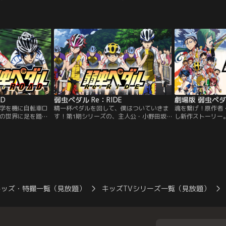
主。ある日、幼な
決するほどの頭脳の持ち主。ある日、幼な
ル」が開催される
遊びに行った時、
じみの毛利蘭と遊園地に遊びに行った時、
バイク好きの世良
しげな取引を目撃
黒ずくめの男達による怪しげな取引を目撃
るとコナン達が乗
に見つかり謎の毒
する。しかし、その仲間に見つかり謎の毒
れた、暴走する謎
作用でなんと小学
薬を飲まされると、薬の作用でなんと小学
それを追っていた
困り果てた新一
1年生になってしまう。困り果てた新一
「風の女神様」神
笠博士の助けを得
は、隣に住む発明家・阿笠博士の助けを得
原千速だった--
方を追うため「江
て、黒ずくめの男達の行方を追うため「江
らの正体を隠す。
戸川コナン」と名乗り自らの正体を隠す。
む毛利蘭の家に潜
そして、探偵事務所を営む毛利蘭の家に潜
して、新一の体は
り込むことにした。はたして、新一の体は
めの男達の正体
元に戻るのか？！黒ずくめの男達の正体
AD
弱虫ペダル Re：RIDE
劇場版 弱虫ペ
怪事件をめぐり、
は！！数々の謎に満ちた怪事件をめぐり、
躍が始まった！！
小さな名探偵コナンの活躍が始まった！
学を機に自転車ロ
精一杯ペダルを回して、僕はついていきま
魂を繋げ！原作者
の世界に足を踏み
す！第1期シリーズの、主人公・小野田坂
し新作ストーリー
田坂道。今泉俊輔
道とサイクルロードレースとの出会いから
て、激闘の末に見
トとしのぎを削り
全国大会＜インターハイ＞中盤までを、新
総北高校自転車競
車競技部の全国大
規カットを加えて新編集。熱い魂のレース
終わりに近づく中
バーに選ばれる。
が蘇る！少年・小野田坂道は、入学した総
金城、巻島、田所
が一堂に揃う、過
北高校で、中学時代に自転車ロードレース
走りぬく」という
切った…。
で名を馳せた今泉俊輔と鳴子章吉と出会
いでいくために、
う…。
いた。そんなある
キッズ・特撮一覧（見放題）
キッズTVシリーズ一覧（見放題）