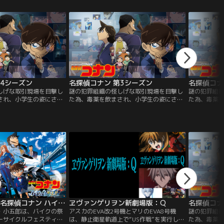
の仲間に見つかり謎の毒
数々の難事件をその推理力で解決してい
数々の難事
、薬の作用でなんと小学
く。「小さくなっても頭脳は同じ。真実は
く。「小さ
まう。困り果てた新一
いつもひとつ！」
いつもひと
家・阿笠博士の助けを得
達の行方を追うため「江
乗り自らの正体を隠す。
所を営む毛利蘭の家に潜
。はたして、新一の体は
黒ずくめの男達の正体
満ちた怪事件をめぐり、
ンの活躍が始まった！
第4シーズン
名探偵コナン 第3シーズン
名探偵コナ
しげな取引現場を目撃し
謎の犯罪組織の怪しげな取引現場を目撃し
謎の犯罪組
され、小学生の姿にされ
た為、毒薬を飲まされ、小学生の姿にされ
た為、毒薬
探偵・工藤新一。彼は江
てしまった高校生探偵・工藤新一。彼は江
てしまった
り、幼なじみの毛利蘭と
戸川コナンと名乗り、幼なじみの毛利蘭と
戸川コナン
探偵事務所に住みつき、
その父・小五郎の探偵事務所に住みつき、
その父・小
の推理力で解決してい
数々の難事件をその推理力で解決してい
数々の難事
っても頭脳は同じ。真実は
く。 「小さくなっても頭脳は同じ。真実は
く。 「小さ
いつもひとつ！
いつもひと
【無料】劇場版 名探偵コナン ハイウェイの堕天使 予告編
ヱヴァンゲリヲン新劇場版：Q
名探偵コナ
・小五郎は、バイクの祭
アスカのEVA改2号機とマリのEVA8号機
謎の犯罪組
ーサイクルフェスティバ
は、静止衛星軌道上で“US作戦”を実行して
た為、毒薬