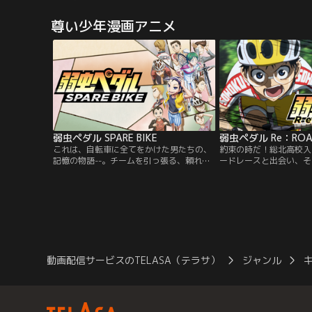
動を始める。パイロットのマリはEVA仮設5
決するほどの頭脳の持ち
号機で出撃し、相打ちでこれを倒す。そし
じみの毛利蘭と遊園地に
尊い少年漫画アニメ
て日本にはパイロットのアスカと本格的な
黒ずくめの男達による怪
実戦用のEVA2号機が到着し、第7使徒を一
する。しかし、その仲間
瞬で撃滅した。碇ゲンドウ最高司令官と冬
薬を飲まされると、薬の
月コウゾウ副司令は月面へ出向き、ゼーレ
1年生になってしまう。
のタブハベースで調整中の…。【提供：バ
は、隣に住む発明家・阿
ンダイチャンネル】
て、黒ずくめの男達の行
戸川コナン」と名乗り自
そして、探偵事務所を営
り込むことにした。はた
元に戻るのか？！黒ずく
弱虫ペダル SPARE BIKE
弱虫ペダル Re：RO
は！！数々の謎に満ちた
小さな名探偵コナンの活
これは、自転車に全てをかけた男たちの、
約束の時だ！総北高校入
記憶の物語--。チームを引っ張る、頼れる
ードレースと出会い、そ
存在の3年生たち。しかし彼らにも、その
入れたオタク少年・小野
ポジションに上り詰めるまでの軌跡があっ
や鳴子章吉らチームメイ
た。この度、多くのファンの声に応える形
成長した彼は、総北自転
で、初めてアニメーションとして走り出
会＜インターハイ＞メン
す！今回は、総北高校の巻島裕介編と箱根
栄光を求める全国の強豪
学園の東堂尽八編の2編。作中屈指の2大ク
酷なレースがスタートを
ライマーである彼らの過去とは…！？
動画配信サービスのTELASA（テラサ）
ジャンル