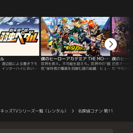
横浜・みなとみらいに、
いた。円盤状のEVA Mark.04と激戦の末、
てしまった
真純と向かっていた。す
初号機とシンジを奪いとるミッションだ。
戸川コナン
った車の上を飛び越え現
ようやく目ざめたシンジの前には、思いが
その父・小
の“黒いバイク”。そして
けない知人らの姿があった。そこは14年の
数々の難事
のは、蘭がいつか見た
歳月がたっており、ミサトやリツコら元ネ
く。「小さ
奈川県警交通機動隊の萩
ルフの職員は、新たなクルーを加えて反ネ
いつもひと
ルフ組織“ヴィレ”を…。【提供：バンダイ
チャンネル】
ダル
僕のヒーローアカデミア THE MOVIE ワールド ヒーローズ ミッション
・渡辺航による書き下ろ
世界を救え。不可能を超えろ。世界中の“個
巨悪オール
。インターハイにおい
性”保持者の殲滅を目論む謎の組織・ヒュー
た“平和の象
事総合優勝を勝ち取った
マライズ。彼らが各国に仕掛けた、“個
君だ」とい
技部の小野田坂道。夏も
性”を暴走させ崩壊に導く爆弾＜個性因子誘
ーローの座
、卒業を控える3年生の
発爆弾＞から人々を救うため、世界選抜ヒ
英高校ヒー
から、「全力で支え合い
ーローチームが結成。ヒーロー事務所でイ
た。出久たち
チーム総北の魂を受け継
ンターン中だった雄英高校ヒーロー科も招
ローとヴィ
日々の練習に取り組んで
集され、各地で爆弾の回収任務にあたって
は恐るべき
日、チーム総北に…。
いた。デク・爆豪・轟も…。
広げる。死
の…。
キッズTVシリーズ一覧（レンタル）
名探偵コナン 第11シーズン