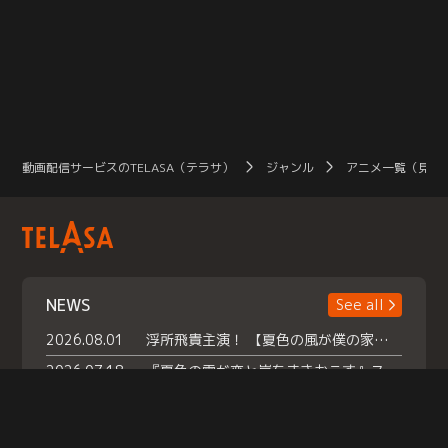
動画配信サービスのTELASA（テラサ）
ジャンル
アニメ一覧（見放
NEWS
See all
2026.08.01
浮所飛貴主演！ 【夏色の風が僕の家にやってきた】 本日よりテラサで独占配信スタート！
2026.07.18
『夏色の雲が恋と嵐をまきおこす』スペシャルメイキング 【Part1】2026年７月18日（土）23時30分～配信スタート！話題のシーンの裏側を大公開！豪華キャスト大集合！ 『武宮家 真夏の家族会議』開催！
2026.07.15
救命医・遥（今田）の《心揺さぶる過去》や、 麻酔科医・権野（船越英一郎）の《謎多きプライベート》など… 《知られざるエピソード》を独占配信！