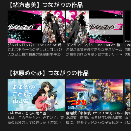
【緒方恵美】つながりの作品
ダンガンロンパ3 -The End of 希望ヶ峰学園- 絶望編
ダンガンロンパ3 -The End of 希望ヶ峰学園- 未来編
EVA
これはもう一つのダンガンロンパ3
希望が希望を殺す新たなデスゲーム
西暦
人類史上最大最悪の絶望的事件に至
が幕をあける希望ヶ峰学園シリーズ
実
るまでの物語。あらゆる分野の超一
最終章。“超高校級の絶望”による
た
流の高校生を集め、育て上げるため
『人類史上最大最悪の絶望的事件』
セ
に設立された、政府公認の特権的な
によってかつて世界は崩壊までおい
球
【林原めぐみ】つながりの作品
学園「私立希望ヶ峰学園」。この学
つめられた。そんな絶望に満ちた世
激
園には、超高校級の才能が集まる
界を救うべく、“未来機関”が結成さ
再
「本科」と、高い学費を払えば誰で
れる。江ノ島盾子を倒した苗木誠た
称
も入れる「予備学科」が存在してい
ち78期生は、未来機関に所属するこ
使
た。
とになった。そこで世界の復興のた
関
め活動を続けるが…。
の
イ
おおかみこどもの雨と雪
劇場版「名探偵コナン 100万ドルの五稜星（みちしるべ）」
私は、この子たちと生きていく。東
北海道・函館にある斧江財閥の収蔵
迫
京の郊外の大学に通う花（はな）
庫に、怪盗キッドからの予告状が届
地
は、おおかみの血を引く≪おおかみ
いた。今回キッドが狙うのは、幕末
に