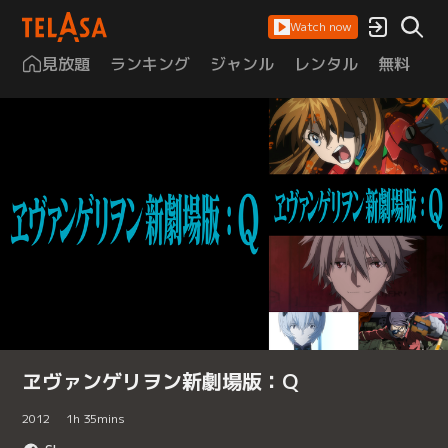
Watch now
見放題
ランキング
ジャンル
レンタル
無料
は
ヱヴァンゲリヲン新劇場版：Q
2012
1
h
35
mins