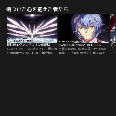
おとこ≫「彼」と恋に落ちた。共に
を生きた新選組副長・土方歳三にま
防
暮らし始めた二人の間に生まれてき
つわる日本刀だという。ビッグジュ
『
傷ついた心を抱えた者たち
た子どもたちは、「人間とおおか
エルを追い求めるキッドが、なぜ刀
に
み」のふたつの顔を持つ、≪おおか
を狙うのか…？ 一方、西の名探偵・
ユ
みこども≫だった。二人は、雪の日
服部平次とコナン達も、函館で開催
ク
に生まれた姉に雪（ゆき）、雨の日
される剣道大会の為に現地を訪れて
ジ
に生まれた弟に雨（あめ）と名づけ
おり、犯行予告当日…。
テ
た。
のテ
新世紀エヴァンゲリオン劇場版 Air／まごころを、君に
EVANGELION:DEATH(TRUE)2
チ
TV版のもう一つの結末として描かれ
西暦2000年、南極大陸で行われた
『
た劇場版完結編。TV版の第弐拾伍話
実験は、人類に壊滅的打撃を与え
デ
と最終話のリメイク作にあたる2話
た。このカタストロフィを、人々は
ン
で構成。第25話「Air」人為的なサ
セカンド・インパクトと呼んだ。地
貧
ードインパクトに失敗したゼーレは
球の地軸はねじ曲がり、世界人口は
殺
ネルフに攻撃を仕掛けてきた。絶望
激減した。それから15年後、人類は
デ
的状況の中、母の存在、自己の存在
再び試練の時を迎える。“使徒”と呼
臓
を確認したアスカが復活、反撃を開
称される謎の巨大物体の出現、その
して
始。【提供：バンダイチャンネル】
使徒に対抗すべく暗躍する、特務機
関ネルフ。その戦いの中心となった
のは14歳の少年…。【提供：バンダ
イチャンネル】