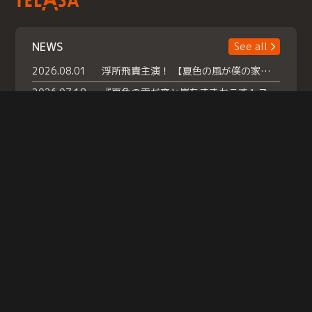
NEWS
See all
2026.08.01
浮所飛貴主演！ 【夏色の風が僕の家にやってきた】 本日よりテラサで独占配信スタート！
2026.07.18
『夏色の雲が恋と嵐をまきおこす』スペシャルメイキング 【Part1】2026年７月18日（土）23時30分～配信スタート！話題のシーンの裏側を大公開！豪華キャスト大集合！ 『武宮家 真夏の家族会議』開催！
2026.07.15
救命医・遥（今田）の《心揺さぶる過去》や、 麻酔科医・権野（船越英一郎）の《謎多きプライベート》など… 《知られざるエピソード》を独占配信！
Help
|
Company Profile
|
Act on Specified Commercial Transactions
|
Terms of Service
|
Privacy Policy
© TELASA CORPORATION, All Rights Reserved.