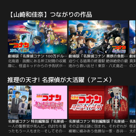
流の高校生を集め、育て上げるため
越しを決意したみさえやしんのすけ
放送
に設立された、政府公認の特権的な
たち。春日部のみんなと涙なみだの
ニメ
【山崎和佳奈】つながりの作品
学園「私立希望ヶ峰学園」。この学
お別れ。そして辿り着いた町の名前
ラ
園には、超高校級の才能が集まる
は「マダクエルヨバカ」個性いっぱ
つ
「本科」と、高い学費を払えば誰で
いのお隣さんたちに囲まれて、楽し
も
も入れる「予備学科」が存在してい
い毎日がスタートするはずが…待ち
た
た。
受けていたのは人喰いキラーサボテ
ラ
ンだったー！
劇場版「名探偵コナン 100万ドルの五稜星（みちしるべ）」
劇場版「名探偵コナン 黒鉄の魚影（サブマリン）」
北海道・函館にある斧江財閥の収蔵
迫りくる暗黒の終着駅 絶体絶命の窮
真実
庫に、怪盗キッドからの予告状が届
地から救い出せ！東京・八丈島近海
の
いた。今回キッドが狙うのは、幕末
に建設された、世界中の警察が持つ
ズ
を生きた新選組副長・土方歳三にま
防犯カメラを繋ぐための海洋施設
エ
推理の天才! 名探偵が大活躍（アニメ）
つわる日本刀だという。ビッグジュ
『パシフィック・ブイ』。本格稼働
た
エルを追い求めるキッドが、なぜ刀
に向けて、ヨーロッパの警察組織・
に
を狙うのか…？ 一方、西の名探偵・
ユーロポールが管轄するネットワー
嫁
服部平次とコナン達も、函館で開催
クと接続するため、世界各国のエン
突
される剣道大会の為に現地を訪れて
ジニアが集結。そこでは顔認証シス
り
おり、犯行予告当日…。
テムを応用した、とある『新技術』
機が
のテストも進められていた--。
名探偵コナン 特別編集版『名探偵コナン 本庁の刑事恋物語～結婚前夜～』
名探偵コナン 特別編集版『名探偵コナン 緋色の不在証明』
一人の警察官が死んだ。仇討ちを誓
その正体は謎に包まれ、それぞれが
怪盗
ったもう一人もまた…そしてその死
複雑に絡みあう危険な一家・赤井フ
大の
により、消せない記憶を刻まれた刑
ァミリー。来葉峠で死亡したと思わ
の物