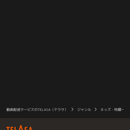
事がいた--。7年前と3年前に、警視
れていた赤井秀一を中心に、これま
ら
庁の爆発物処理班隊員と捜査一課の
で断片的に明かされてきた世良真
な
刑事が殉職した爆弾事件。それと同
純、羽田秀吉、メアリー、それぞれ
数
一犯によるものと思われる事件が再
のパーソナリティや見どころをクロ
す
び発生した。犯人は白鳥警部の車を
ーズアップし、その関係性を紐解い
大
爆破し、警察への挑戦状かのような
たTVアニメシリーズ特別総集編。
高
暗号文を残す。1200万人の東京都
宅
民を守るため…。
マ
動画配信サービスのTELASA（テラサ）
ジャンル
キッズ・特撮一覧