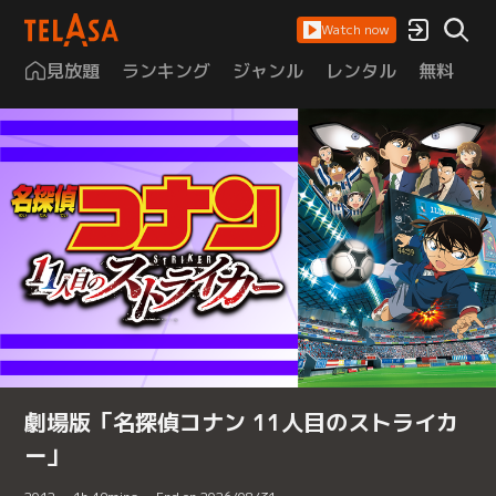
Watch now
見放題
ランキング
ジャンル
レンタル
無料
は
劇場版「名探偵コナン 11人目のストライカ
ー」