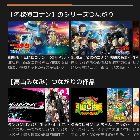
【名探偵コナン】のシリーズつながり
劇場版「名探偵コナン 100万ドルの五稜星（みちしるべ）」
劇場版「名探偵コナン 黒鉄の魚影（サブマリン）」
北海道・函館にある斧江財閥の収蔵
迫りくる暗黒の終着駅 絶体絶命の窮
灰原
庫に、怪盗キッドからの予告状が届
地から救い出せ！東京・八丈島近海
（
いた。今回キッドが狙うのは、幕末
に建設された、世界中の警察が持つ
に
を生きた新選組副長・土方歳三にま
防犯カメラを繋ぐための海洋施設
か
【高山みなみ】つながりの作品
つわる日本刀だという。ビッグジュ
『パシフィック・ブイ』。本格稼働
の
エルを追い求めるキッドが、なぜ刀
に向けて、ヨーロッパの警察組織・
ー
を狙うのか…？ 一方、西の名探偵・
ユーロポールが管轄するネットワー
AP
服部平次とコナン達も、函館で開催
クと接続するため、世界各国のエン
す
される剣道大会の為に現地を訪れて
ジニアが集結。そこでは顔認証シス
せ
おり、犯行予告当日…。
テムを応用した、とある『新技術』
組
のテストも進められていた--。
た
ダンガンロンパ3 -The End of 希望ヶ峰学園- 絶望編
映画クレヨンしんちゃん オラの引越し物語～サボテン大襲撃～
ド
これはもう一つのダンガンロンパ3
父・ひろしは、メキシコの町に生息
毎
人類史上最大最悪の絶望的事件に至
するサボテンの実を集めるため、転
で
るまでの物語。あらゆる分野の超一
勤を命じられる。一家そろっての引
藤子