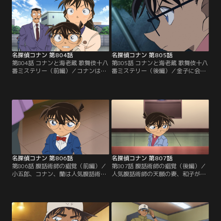
名探偵コナン 第804話
名探偵コナン 第805話
第804話 コナンと海老蔵 歌舞伎十八
第805話 コナンと海老蔵 歌舞伎十八
番ミステリー（前編）／コナンはブ
番ミステリー（後編）／金子に会い
レーキが効かずに暴走した車の事故
に行く途中で拉致されたコナンが目
を防ぐ。何者かがブレーキホースに
覚めると、そこは取り壊し作業真っ
穴を開けていて、警察は殺人未遂事
只中のビルの中だった。コナンは携
件として捜査を進める。運転してい
帯がない事に気付き、DBバッジのス
た細尾は所有する二表の面を市川海
イッチを入れるが無反応。コナンは
老蔵に渡しに行く途中だった。
自力で脱出を図ろうとする。
名探偵コナン 第806話
名探偵コナン 第807話
第806話 腹話術師の錯覚（前編）／
第807話 腹話術師の錯覚（後編）／
小五郎、コナン、蘭は人気腹話術師
人気腹話術師の天願の妻、和子がト
の天願リイチのライブにやってく
ロフィーで殴られて殺害される。天
る。小五郎は天願から仕事を依頼さ
願は多重人格に陥り、和子を殺害し
れたのだ。ライブ後、小五郎たちが
ろと命じる人形の人格が出現してい
楽屋に向かうと、天願の弟子、登川
た。天願は意識がない時に殺害した
春臣と天願の妻、和子の会話が聞こ
かもしれないと自白するが…。