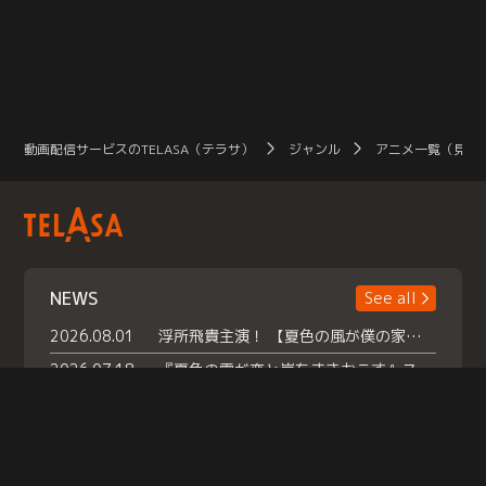
動画配信サービスのTELASA（テラサ）
ジャンル
アニメ一覧（見放
NEWS
See all
2026.08.01
浮所飛貴主演！ 【夏色の風が僕の家にやってきた】 本日よりテラサで独占配信スタート！
2026.07.18
『夏色の雲が恋と嵐をまきおこす』スペシャルメイキング 【Part1】2026年７月18日（土）23時30分～配信スタート！話題のシーンの裏側を大公開！豪華キャスト大集合！ 『武宮家 真夏の家族会議』開催！
2026.07.15
救命医・遥（今田）の《心揺さぶる過去》や、 麻酔科医・権野（船越英一郎）の《謎多きプライベート》など… 《知られざるエピソード》を独占配信！