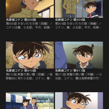
えてくる。
名探偵コナン 第808話
名探偵コナン 第809話
第808話 かまいたちの宿（前編）／
第809話 かまいたちの宿（後編）／
コナンは蘭、小五郎、平次、和葉と
コナン、蘭、小五郎、平次、和葉は
長野の山奥にある立居旅館を訪れ
妖怪、鎌イタチの写真が撮影された
る。平次は名物の葛湯を飲んだ後、
旅館へ。旅館にはライターの中間、
写真を小五郎に見せる。それは鎌を
小柳も来ていた。そして、暗闇の蔵
背負った人物が露天風呂の湯の上を
の中で平次、小五郎、小柳が肌を切
走っている写真だった。
られ、皆の脳裏に鎌イタチの事がよ
ぎる。
名探偵コナン 第810話
名探偵コナン 第811話
第810話 県警の黒い闇（前編）／長
第811話 県警の黒い闇（中編）／小
野観光に来た小五郎、コナン、蘭は
五郎、コナン、蘭は長野県警の竹田
川中島古戦場跡を見学する。そこに
警部が殺害される事件に遭遇。そし
事件の聞き込みをしていた長野県警
て、首を吊った鹿野警部補も発見さ
の大和警部、上原刑事、諸伏警部が
れる。大和警部の携帯には鹿野から
現れ、その直後に三枝警部、鹿野警
「我は毘沙門天 啄木鳥を滅ぼす 軍
部補、秋山巡査部長もやってくる。
神なり」というメールが届いてい
た。