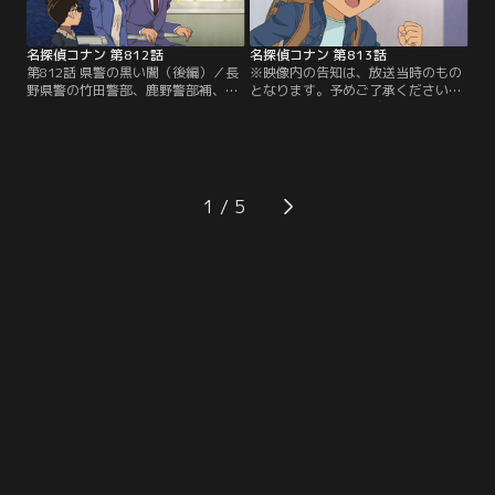
名探偵コナン 第812話
名探偵コナン 第813話
第812話 県警の黒い闇（後編）／長
※映像内の告知は、放送当時のもの
野県警の竹田警部、鹿野警部補、秋
となります。予めご了承ください。
山巡査部長が次々と殺害される事件
／第813話 安室に忍びよる影／朝、
が起きる。黒田捜査一課長は現場の
コナンは小五郎、蘭と喫茶ポアロ
状況から3人を殺害した容疑で大和
へ。安室がサンドイッチを作り終え
警部を指名手配。予告通りなら、犯
ると、店員の榎本がそれを男性客に
人はあと2人の命を狙おうとしてい
運ぶ。男性客は食べた後、カウンタ
た。
ーにいる安室を見る。コナンは不審
1
な行動をとる男性客が気になってい
た。