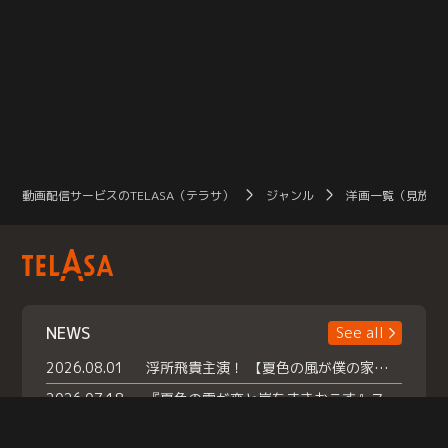
動画配信サービスのTELASA（テラサ）
ジャンル
洋画一覧（見放題
NEWS
See all
2026.08.01
浮所飛貴主演！ 【夏色の風が僕の家にやってきた】 本日よりテラサで独占配信スタート！
2026.07.18
『夏色の雲が恋と嵐をまきおこす』スペシャルメイキング 【Part1】2026年７月18日（土）23時30分～配信スタート！話題のシーンの裏側を大公開！豪華キャスト大集合！ 『武宮家 真夏の家族会議』開催！
2026.07.15
救命医・遥（今田）の《心揺さぶる過去》や、 麻酔科医・権野（船越英一郎）の《謎多きプライベート》など… 《知られざるエピソード》を独占配信！