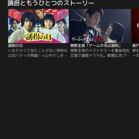
誘拐ともうひとつのストーリー
ア、タレントなど、ある分野を知り
い夢は悪夢の世界へと姿を変えた！
尽くした人々が集結。MC2人に聞い
時を同じくして、春日部の街にやっ
てほしい“知りすぎてしまった話”を
てきた少女・サキ。しんのすけたち
次々と披露。知的好奇心旺盛なMC2
カスカベ防衛隊の仲間になり、悪夢
人が、気になる疑問をとことん掘り
に立ち向かうと約束するが、サキに
下げ、知られざる世界の魅力に迫
はある秘密があった…。
る！！
誘拐の日
東野圭吾「ゲームの名は誘拐」
身
いまだかつて見たことがない奇妙な
東野圭吾のベストセラーを亀梨和也
娘
凸凹バディが降臨！≪心やさしきマ
主演で連続ドラマ化。敏腕広告プラ
一
ヌケな誘拐犯・斎藤工≫×≪記憶喪
ンナーが仕掛けたのは、プライドを
れ
失の天才少女・永尾柚乃≫疑似親子
懸けた狂言誘拐ゲームだった！衝撃
代
バディが、次々と襲いかかる危機を
のノンストップサスペンス。 広告代
か
乗りこえながら殺人事件の真犯人捜
理店「サイバープラン」の敏腕プラ
れ
し＆逃亡劇を繰り広げる、≪巻き込
ンナー・佐久間駿介（亀梨和也）
断
まれ型ヒューマンミステリー≫が開
は、画期的なアイデアと、どんな手
た
幕。少女の親を殺したのはいったい
を使ってでも必ず勝負に勝つという
拐
誰？
行動力で、数々のクライアントを担
の
当してきた。女性にもよくモテる佐
だ
久間は、明敏な頭脳のもと、仕事も
ー
恋愛も“ゲーム感覚”でクリアするこ
とに快感を覚える人間だった。だ
が、そんな佐久間が手掛ける大手自
動車メーカー「日星自動車」の大型
プロジェクトに異変が起きる。同社
副社長・葛城勝俊（渡部篤郎）によ