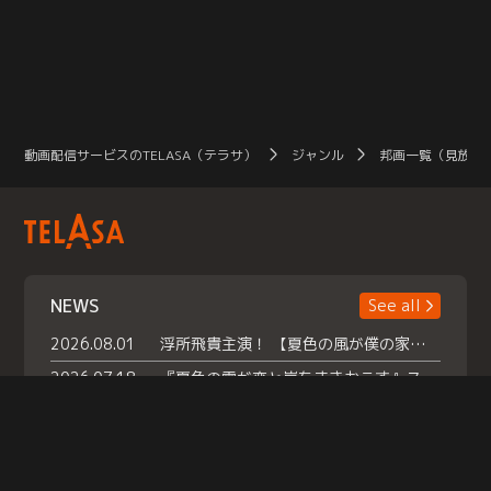
り、進めていたプロジェクト内容は
否定され、佐久間以外の人間でやり
直すよう要求されたのだ。完璧に進
んでいたはずの“ゲーム”から引きず
り降ろされ、プライドを引き裂かれ
た佐久間は、葛城への復讐のため、
彼の娘で、同じく父親に恨みを持つ
樹理（見上愛）と手を組んで狂言誘
拐を実行する。しかし、順調に滑り
動画配信サービスのTELASA（テラサ）
ジャンル
邦画一覧（見放題
出したかに見えた“誘拐ゲーム”は、
やがて予想外の展開を見せていく。
NEWS
See all
2026.08.01
浮所飛貴主演！ 【夏色の風が僕の家にやってきた】 本日よりテラサで独占配信スタート！
2026.07.18
『夏色の雲が恋と嵐をまきおこす』スペシャルメイキング 【Part1】2026年７月18日（土）23時30分～配信スタート！話題のシーンの裏側を大公開！豪華キャスト大集合！ 『武宮家 真夏の家族会議』開催！
2026.07.15
救命医・遥（今田）の《心揺さぶる過去》や、 麻酔科医・権野（船越英一郎）の《謎多きプライベート》など… 《知られざるエピソード》を独占配信！