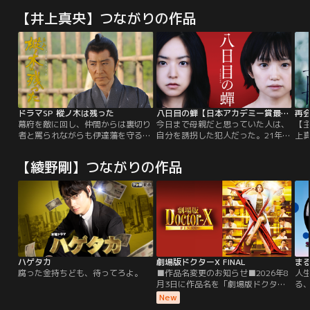
【井上真央】つながりの作品
ドラマSP 樅ノ木は残った
八日目の蝉【日本アカデミー賞最優秀作品賞】
再会～
幕府を敵に回し、仲間からは裏切り
今日まで母親だと思っていた人は、
【
者と罵られながらも伊達藩を守るた
自分を誘拐した犯人だった。21年前
上真
め孤独に戦った武士・原田甲斐の人
に起こったある誘拐事件。不実な男
相
生と彼の周りの女性たちとの愛情を
を愛し、子を宿すが、母となること
切
【綾野剛】つながりの作品
描く山本周五郎原作の人間ドラマ。
が叶わない絶望の中で、男と妻の間
真
に生まれた赤ん坊を連れ去った女、
会
野々宮希和子と、その誘拐犯に愛情
リ
一杯に4年間育てられた、秋山恵理
菜。心を閉ざしたまま成長した恵理
菜は、ある日自分が…。
ハゲタカ
劇場版ドクターX FINAL
ま
腐った金持ちども、待ってろよ。
■作品名変更のお知らせ■2026年8
人
月3日に作品名を「劇場版ドクター
る
X」→「劇場版ドクターX FINAL」
ぐ
New
に変更いたしました。内容は同一と
大