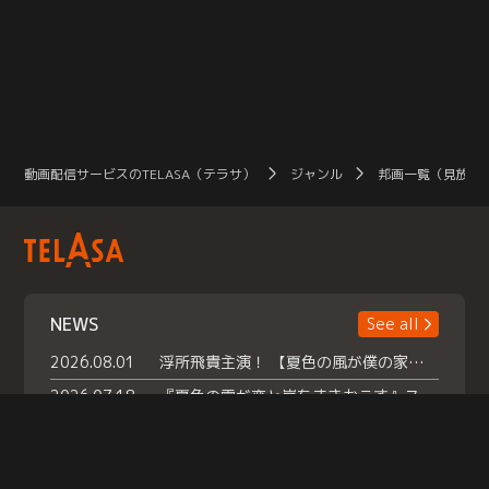
動画配信サービスのTELASA（テラサ）
ジャンル
邦画一覧（見放題
NEWS
See all
2026.08.01
浮所飛貴主演！ 【夏色の風が僕の家にやってきた】 本日よりテラサで独占配信スタート！
2026.07.18
『夏色の雲が恋と嵐をまきおこす』スペシャルメイキング 【Part1】2026年７月18日（土）23時30分～配信スタート！話題のシーンの裏側を大公開！豪華キャスト大集合！ 『武宮家 真夏の家族会議』開催！
2026.07.15
救命医・遥（今田）の《心揺さぶる過去》や、 麻酔科医・権野（船越英一郎）の《謎多きプライベート》など… 《知られざるエピソード》を独占配信！