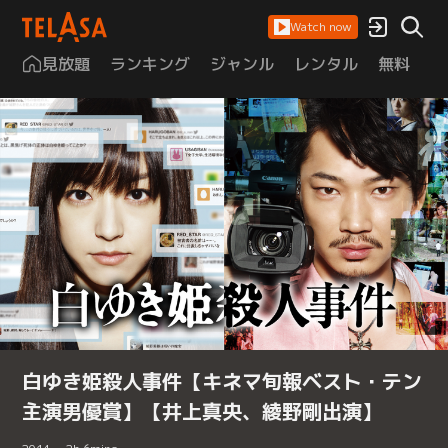
Watch now
見放題
ランキング
ジャンル
レンタル
無料
は
白ゆき姫殺人事件【キネマ旬報ベスト・テン
主演男優賞】【井上真央、綾野剛出演】