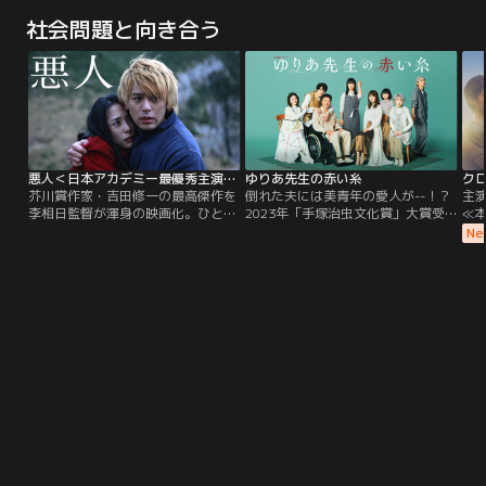
なります。ご了承ください。／フリ
人
社会問題と向き合う
ーランスの天才外科医・大門未知子
て
は、某国の大統領の命を救うため日
け
本を離れていた。その頃、東帝大学
言
病院では、若き新病院長・神津比呂
る
人が現れる。
い
悪人＜日本アカデミー最優秀主演男優＆女優賞＞【妻夫木聡×深津絵里】
ゆりあ先生の赤い糸
ク
芥川賞作家・吉田修一の最高傑作を
倒れた夫には美青年の愛人が--！？
主
李相日監督が渾身の映画化。ひとつ
2023年「手塚治虫文化賞」大賞受
≪
の殺人事件。殺した男と愛した女。
賞！！今年の漫画の顔『ゆりあ先生
≫
Ne
引き裂かれた家族。さまざまな視点
の赤い糸』が早くも連ドラ化決定！
差
から事件の真相が明らかになるにつ
菅野美穂が演じる≪現代の新しすぎ
生
れ、観る者に「いったい誰が本当
る主婦ヒロイン≫が誕生！夫の介
最
の“悪人”なのか」を問う。悪意にま
護、愛人との同居、嫁姑問題を痛快
医、
みれたこの現代で、人は何にすがっ
に乗り越える！！
ど
て生きれば良いのか。人間の善悪を
思
深くえぐる演出と豪華キャストによ
た
る究極のヒューマンドラマ。
若
は
壁
て
な
は-