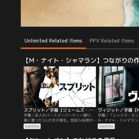
Unlimited Related Items
PPV Related Items
【M・ナイト・シャマラン】つながりの
スプリット／字幕【ジェームズ・マカヴォイ主演】【M・ナイト・シャマラン監督】
字幕／友人のバースデーパーティー帰り、
字幕／「シックス・セン
車に乗った3人の女子高生。見知らぬ男が
M・ナイト・シャマラン
乗り込んできて、3人は眠らされ拉致監禁
に、“その約束”を破る
Subtitle
Subtitle
される。目を覚ますとそこは密室…彼女た
人物にはほぼ無名のキャ
ちはその後、信じがたい事実を知る。ドア
少し先の展開さえも予測