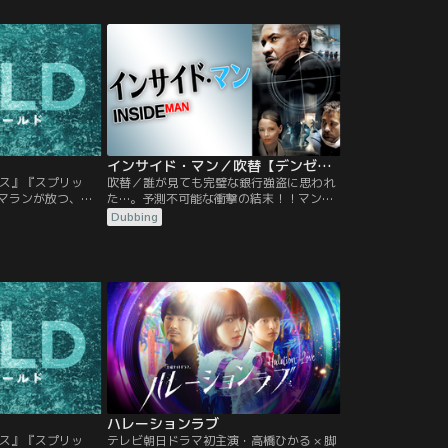
気に包まれた世界
を過ごしていた矢先、ひとりの母親が突然
ー、不気味で不穏
り巡らされた伏線
姿を消した息子を探している？？母親が息
観、あらゆるとこ
マラン史上最大の
子の姿に気付かないのも無理はなかった。
の数々…。あなた
る覚悟がある
なんと6歳だった息子は、少し目を離した
驚きが待つ「結末
隙に…。
か…！？
インサイド・マン／吹替【デンゼル・ワシントン＋クライブ・オーウェン】【スパイク・リー監督】
ス』『スプリッ
吹替／誰が見ても完璧な銀行強盗に思われ
マランが放つ、謎
た…。予測不可能な衝撃の結末！！マンハ
のビーチでは一生
ッタンの銀行で強盗事件が発生！頭脳明晰
Dubbing
人里離れた美しい
な犯人グループのリーダー、ダルトンは人
族。楽しいひと時
質全員に自分達と同じ格好をさせ捜査を撹
とりの母親が突然
乱する。交渉の糸口が見つからず当惑する
いる？？母親が息
捜査官フレイジャー。前代見聞の“完全犯
無理はなかった。
罪”の謎とは…！？
、少し目を離した
ハレーションラブ
ス』『スプリッ
テレビ朝日ドラマ初主演・高橋ひかる × 脚