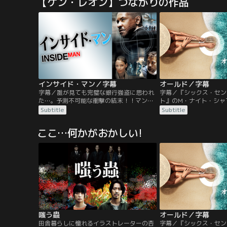
【ケン・レオン】つながりの作品
を開けて入ってきた男はさっきとは違う異
ー、不気味で不穏な雰囲
様な雰囲気で、姿を現す度に異なる人物に
観、あらゆるところに張
変わっていた--なんと彼には23もの人格が
の数々…。あなたはシャ
宿っていたのだ！
驚きが待つ「結末」を知
か…！？
インサイド・マン／字幕
オールド／字幕
字幕／誰が見ても完璧な銀行強盗に思われ
字幕／『シックス・セン
た…。予測不可能な衝撃の結末！！マンハ
ト』のM・ナイト・シャ
ッタンの銀行で強盗事件が発生！頭脳明晰
解きタイムスリラー。そ
Subtitle
Subtitle
な犯人グループのリーダー、ダルトンは人
が一日で終わる。休暇で
質全員に自分達と同じ格好をさせ捜査を撹
ビーチを訪れた複数の家
ここ…何かがおかしい!
乱する。交渉の糸口が見つからず当惑する
を過ごしていた矢先、ひ
捜査官フレイジャー。前代見聞の“完全犯
姿を消した息子を探して
罪”の謎とは？
子の姿に気付かないのも
なんと6歳だった息子は
隙に…。
嗤う蟲
オールド／字幕
田舎暮らしに憧れるイラストレーターの杏
字幕／『シックス・セン