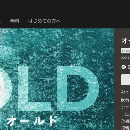
ル
無料
はじめての方へ
オ
Dub
2021
Are
吹替
シャ
一生
た複
母親