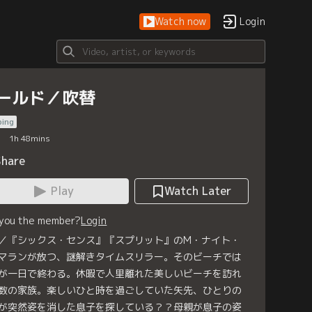
Watch now
Login
ールド／吹替
bing
1
h
48
mins
Share
Play
Watch Later
 you the member?
Login
／『シックス・センス』『スプリット』のM・ナイト・
マランが放つ、謎解きタイムスリラー。そのビーチでは
が一日で終わる。休暇で人里離れた美しいビーチを訪れ
数の家族。楽しいひと時を過ごしていた矢先、ひとりの
が突然姿を消した息子を探している？？母親が息子の姿