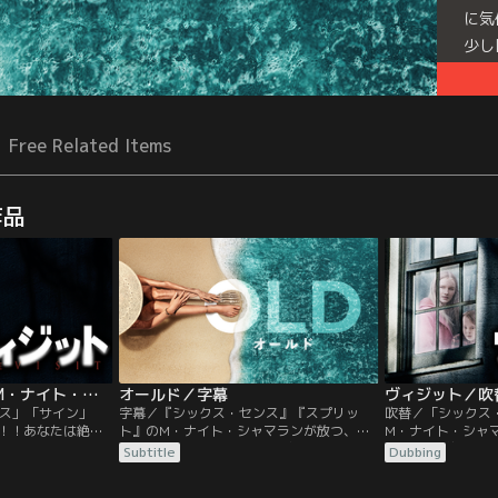
に気
少し
Free Related Items
作品
ヴィジット／字幕【M・ナイト・シャマラン監督】
オールド／字幕
ス」「サイン」
字幕／『シックス・センス』『スプリッ
吹替／「シックス
！！あなたは絶対
ト』のM・ナイト・シャマランが放つ、謎
M・ナイト・シャ
ことになる…。登場
解きタイムスリラー。そのビーチでは一生
に、“その約束”
Subtitle
Dubbing
ストが揃えられ、
が一日で終わる。休暇で人里離れた美しい
人物にはほぼ無名
できないストーリ
ビーチを訪れた複数の家族。楽しいひと時
少し先の展開さえ