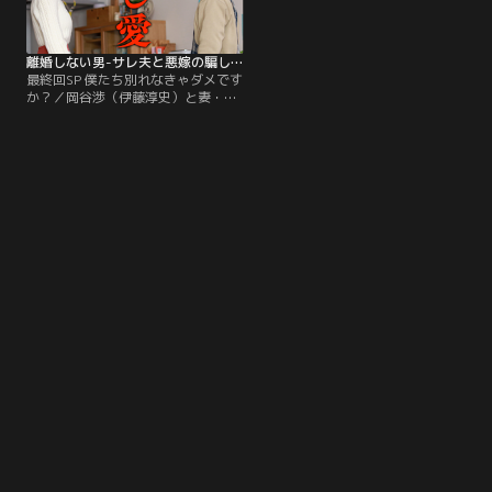
いたことを知るのだった。
離婚しない男-サレ夫と悪嫁の騙し愛-（2024/03/16放送分）第09話（最終話）
最終回SP 僕たち別れなきゃダメです
か？／岡谷渉（伊藤淳史）と妻・綾
香（篠田麻里子）は、司馬マサト
（小池徹平）と渉を裏切った探偵の
三砂裕（佐藤大樹）によって、愛
娘・心寧（磯村アメリ）を誘拐され
てしまう。弁護士の財田トキ子（水
野美紀）によると、マサトは渉に学
生時代から積年の恨みを抱いている
というが、その原因を渉は思い出せ
ずにいた。