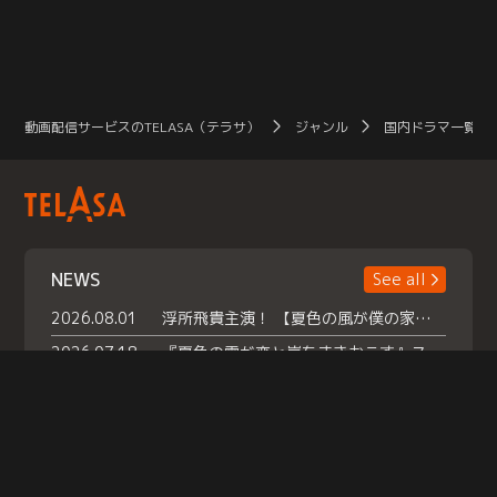
動画配信サービスのTELASA（テラサ）
ジャンル
国内ドラマ一覧（
NEWS
See all
2026.08.01
浮所飛貴主演！ 【夏色の風が僕の家にやってきた】 本日よりテラサで独占配信スタート！
2026.07.18
『夏色の雲が恋と嵐をまきおこす』スペシャルメイキング 【Part1】2026年７月18日（土）23時30分～配信スタート！話題のシーンの裏側を大公開！豪華キャスト大集合！ 『武宮家 真夏の家族会議』開催！
2026.07.15
救命医・遥（今田）の《心揺さぶる過去》や、 麻酔科医・権野（船越英一郎）の《謎多きプライベート》など… 《知られざるエピソード》を独占配信！