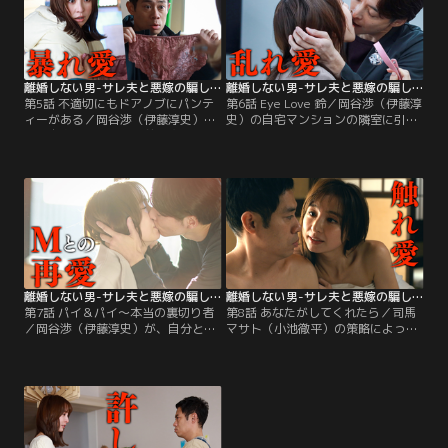
ていて…。
の下に隠れて自撮り棒の先に付けた
カメラを伸ばして奮闘するも、なか
なかうまく撮影できず…。
離婚しない男-サレ夫と悪嫁の騙し愛-（2024/02/17放送分）第05話
離婚しない男-サレ夫と悪嫁の騙し愛-（2024/02/24放送分）第06話
第5話 不適切にもドアノブにパンテ
第6話 Eye Love 鈴／岡谷渉（伊藤淳
ィーがある／岡谷渉（伊藤淳史）
史）の自宅マンションの隣室に引っ
は、自宅マンションの前で突然、
越ししてきた謎の美女・竹場ナオミ
妻・綾香（篠田麻里子）の不倫相手
（藤原紀香）。渉は偏頭痛で倒れた
である司馬マサト（小池徹平）に話
彼女を介抱するが、その様子を綾香
しかけられる。渉は、マサトの目的
（篠田麻里子）に見られてしまう。
が分からず不信感を抱きながらも、
綾香は、渉は竹場に気があるので
愛娘・心寧（磯村アメリ）の件で話
は、と司馬マサト（小池徹平）に報
があるとのことで、しぶしぶ二人で
告。二人が逢引きしている様子を写
公園を散歩することに。
真に撮るように命じられる。
離婚しない男-サレ夫と悪嫁の騙し愛-（2024/03/02放送分）第07話
離婚しない男-サレ夫と悪嫁の騙し愛-（2024/03/09放送分）第08話
第7話 パイ＆パイ～本当の裏切り者
第8話 あなたがしてくれたら／司馬
／岡谷渉（伊藤淳史）が、自分と離
マサト（小池徹平）の策略によって
婚し愛娘・心寧（磯村アメリ）の親
ハニートラップを仕掛けられた岡谷
権を奪おうと企てていることを知っ
渉（伊藤淳史）。だが渉は、それを
た妻の綾香（篠田麻里子）。彼女は
事前に見抜いた凄腕の弁護士・財田
不倫相手の司馬マサト（小池徹平）
トキ子（水野美紀）に救われる。同
にそのことを報告するが、マサトは
時に財田は、探偵・三砂裕（佐藤大
今まで綾香が見たことのないまさか
樹）の裏切りに気付くも、裕はマサ
のリアクションで応じて…。
トから大切な人を殺めると脅されて