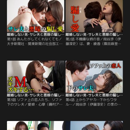
離婚しない男-サレ夫と悪嫁の騙し愛-（2024/01/20放送分）第01話
離婚しない男-サレ夫と悪嫁の騙し愛-（2024/01/27放送分）第02話
第1話 あんたがしてくれなくても／
第2話 不機嫌な鈴の音／岡谷渉（伊
大手新聞社・関東新聞の社会部エー
藤淳史）は、妻・綾香（篠田麻里
ス記者である岡谷渉（伊藤淳史）は
子）に不倫され、離婚して、父親の
ある日、妻・ 綾香が男と二人でホテ
親権獲得率わずか1割という高い壁
ルに入る不倫現場を目撃してしま
を乗り越えて愛娘・心寧（磯村アメ
う。それを機に、会社には育児に専
リ）の親権を獲得するため奔走中。
念するという理由で部署異動願を出
綾香と不倫をしている、心寧が通う
し、在宅ワークに切り替えるように
芸能事務所のチーフマネージャー・
なる。
司馬マサト（小池徹平）が…。
離婚しない男-サレ夫と悪嫁の騙し愛-（2024/02/03放送分）第03話
離婚しない男-サレ夫と悪嫁の騙し愛-（2024/02/10放送分）第04話
第3話 ソファ上の恋人たち、ソファ
第4話 上からアヤカ…下からワタ
下のサレ夫／愛娘・心寧（磯村アメ
ル…／岡谷渉（伊藤淳史）の家のソ
リ）が公園でケガをし、一緒にいた
ファで禁断の情事を始めた妻の綾香
夫の岡谷渉（伊藤淳史）をここぞと
（篠田麻里子）と不倫相手の司馬マ
ばかりに責める妻の綾香（篠田麻里
サト（小池徹平）。渉は探偵・三砂
子）。しかしその腕には、渉の見覚
裕（佐藤大樹）からの指示で、二人
えのない真新しいタトゥーが刻まれ
の不倫の証拠を収めるべく、ソファ