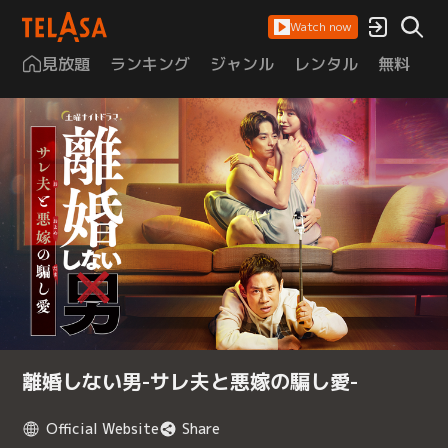
Watch now
見放題
ランキング
ジャンル
レンタル
無料
は
離婚しない男-サレ夫と悪嫁の騙し愛-
Official Website
Share