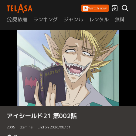
Watch now
見放題
ランキング
ジャンル
レンタル
無料
は
アイシールド21 第002話
2005
22
mins
End on 2026/08/31