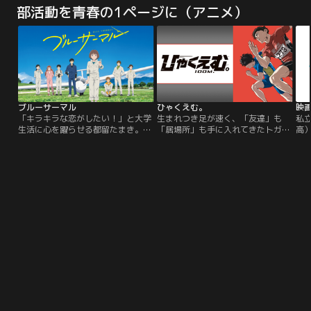
がこの統道学園は、彼らよりもはる
手はその場で殺されてしまう。敗れ
従
部活動を青春の1ページに（アニメ）
かに超人的な強さを持つ猛者がひし
し者に明日はない、と師ザファル。
あ
めく、とんでもない場所だった。宗
「勝つたびに相手が死ぬんじゃ、ま
闘
一郎とボブは学園をシメようと手近
るで人殺しじゃないか！」哀しみも
だ。
にいた謎の変身女・棗真夜や、線が
怒りも全て両拳に握りしめ、生き抜
ブ
細くひ弱そうな高柳雅孝にケンカを
くセスタスの前に、次々に立ちはだ
点
吹っかけるものの…。
かる強敵、そしてローマ帝国第5代
と
皇帝ネロの影。
供
ブルーサーマル
ひゃくえむ。
映画
「キラキラな恋がしたい！」と大学
生まれつき足が速く、「友達」も
私
生活に心を躍らせる都留たまき。サ
「居場所」も手に入れてきたトガシ
高
ークル活動や恋愛などで充実し
と、辛い現実を忘れるため、ただが
に
た“普通の大学生活”に憧れ長崎から
むしゃらに走っていた転校生の小
集
上京するも、入学早々とある事故で
宮。トガシは、そんな小宮に速く走
性
グライダーを傷つけてしまう。その
る方法を教え、放課後2人で練習を
き
弁償のため、トラウマでもある“体
重ねる。打ち込むものを見つけ、貪
走
育会”系、航空部の雑用係をするこ
欲に記録を追うようになる小宮。次
ン
とに。思い描いていた大学生活とは
第に2人は100m走を通して、ライバ
高
かけ離れた環境に不満を抱いていた
ルとも親友ともいえる関係になって
まる
が…。
いった。数年後…。【提供：バンダ
イチャンネル】