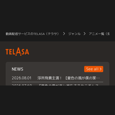
動画配信サービスのTELASA（テラサ）
ジャンル
アニメ一覧（見放
NEWS
See all
2026.08.01
浮所飛貴主演！ 【夏色の風が僕の家にやってきた】 本日よりテラサで独占配信スタート！
2026.07.18
『夏色の雲が恋と嵐をまきおこす』スペシャルメイキング 【Part1】2026年７月18日（土）23時30分～配信スタート！話題のシーンの裏側を大公開！豪華キャスト大集合！ 『武宮家 真夏の家族会議』開催！
2026.07.15
救命医・遥（今田）の《心揺さぶる過去》や、 麻酔科医・権野（船越英一郎）の《謎多きプライベート》など… 《知られざるエピソード》を独占配信！