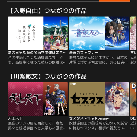
【入野自由】つながりの作品
あの日見た花の名前を僕達はまだ知らない。
蒼穹のファフナー
ち
昔は仲良しだった幼馴染たち。で
あなたはそこにいますか…。日本の
この
も、高校生になった彼らの距離はい
片隅に浮かぶ竜宮島に、ある日突
越
つの間にか離れてしまっていた。ヒ
然、不思議な声が響き渡った。「あ
い
キコモリぎみの主人公“じんたん”。
なたはそこにいますか…」そしてそ
青
【川瀬敏文】つながりの作品
ギャル友達に流され気味の“あな
の瞬間、謎の敵によって竜宮島は襲
る
る”。進学校に通う“ゆきあつ”と“つ
撃される。島に暮らす少年・真壁一
く
るこ”。高校に進学せず旅を重ね
騎は、切り札として用意された兵
年
る“ぽっぽ”。そして、仲良しだった
器・ファフナーに乗り込み、戦うこ
で
小学生の頃から、それぞれが変わっ
とを決意するのだった。
第
ていく中で変わらない少女“めん
ま”。ある日…。
天上天下
セスタス -The Roman…
DEA
最強のケンカ屋を目指して、意気
奴隷拳闘士の養成所で初めての試合
近
揚々と統道学園へと入学した凪宗一
に挑むセスタス。相手が親友である
F
郎と、その相棒のボブ牧原。ところ
ことに戸惑いつつも勝利するが、相
タ