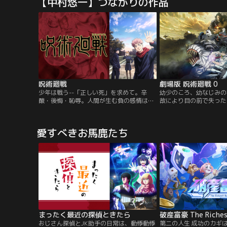
【中村悠一】つながりの作品
不要な存在に。そうして忍者たちは追われ
るように海を渡り、世界各地へと散ってい
った。忍者の子孫たちは自分たちの持つ特
殊な能力、シノビの力を存続させるた
め…。
呪術廻戦
劇場版 呪術廻戦 0
少年は戦う--「正しい死」を求めて。辛
幼少のころ、幼なじみの
酸・後悔・恥辱。人間が生む負の感情は呪
故により目の前で失った
いと化し日常に潜む呪いは世に蔓延る禍源
だよ 里香と憂太は大人
であり、最悪の場合、人間を死へと導く。
の」怨霊と化した里香の
そして、呪いは呪いでしか祓えない。驚異
身の死を望む乙骨だった
愛すべきお馬鹿たち
的な身体能力を持つ、少年・虎杖悠仁はご
師・五条悟によって、呪
く普通の高校生活を送っていたが、ある
られた。そして、同級生
日“呪い”に襲われた仲間を救うため、特級
棘・パンダと出会い、乙
呪物“両面宿儺の指”を喰らい…。
る。【提供：バンダイチ
まったく最近の探偵ときたら
破産富豪 The Riche
おじさん探偵とJK助手の日常は、動悸動悸
第二の人生 成功のカギは