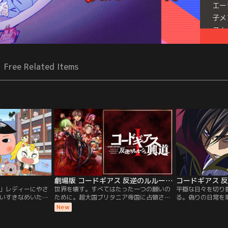
エー
子メ
ス！
Free Related Items
劇場版 コードギアス 反逆のルルーシュ
コードギアス 
」レディーにやさ
世界を壊す。すべてはたった一つの願いの
平穏な日々を切り
いすきなめいたん
ために。超大国ブリタニア帝国に占領され
る。偽りの日常を
、じょしゅのブラ
た日本＝エリア11。そこに生きる二人の少
エリア11に、再
New
けんもププッとか
年、ルルーシュとスザク。「ギアス」の力
ニメ「コードギア
を手に入れ、世界を壊そうとするルルーシ
第2シリーズ。仮