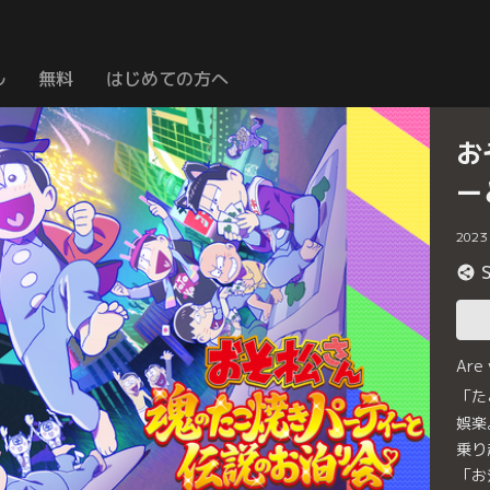
ル
無料
はじめての方へ
お
ー
2023
Are
「た
娯楽
乗り
「お