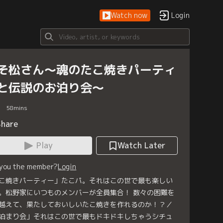
Watch now
Login
そ松さん～魂のたこ焼きパーティ
と伝説のお泊り会～
58
mins
Share
Play
Watch Later
 you the member?
Login
こ焼きパーティー」たこパ。それはこの世で最も楽しい
。松野家にいつものメンバーが全員集合！ 数々の困難を
越えて、果たしておいしいたこ焼きを作れるのか！？／
泊まり会」それはこの世で最もドキドキしちゃうシチュ