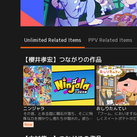
Unlimited Related Items
PPV Related Items
【櫻井孝宏】つながりの作品
ニンジャラ
おしりたんてい
その昔、とある国に隕石が落ち、そこに特
「フーム、においますね
殊な力を授かりし者たちが現れた。彼らは
しくスイートポテトがだ
『忍者』と呼ばれ、乱世の時代、大名に仕
てい・おしりたんていが
New
え、諜報活動を中心とする様々な任務に当
ウンとともに、どんなじ
たった。しかし時が流れ、いつしか忍者は
いけつ！