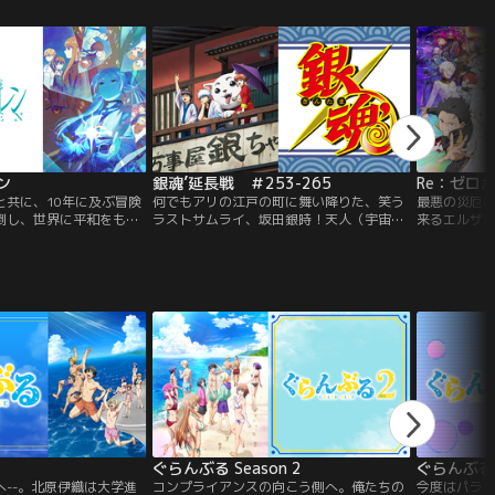
ブリタニア帝国に戦いを
フレーム「ランスロット」を操り、世界に
≪ポートマフ
だったが、その野望はス
理想と真実を求めるスザク。二人の対照的
より≪組合
てしまった…。だが一年
な生き方は、やがて帝国を揺るがす大きな
警最強の特
が姿を現す。
うねりとなっていく。
人五衰≫が破
にしえの文
なぞらえた
げるアクシ
ドッグス」 
さな姿で大
エティショー
ター大集合で
ン
銀魂’延長戦 ＃253-265
Re：ゼロ
っしょに元気
と共に、10年に及ぶ冒険
何でもアリの江戸の町に舞い降りた、笑う
最悪の災厄
♪
倒し、世界に平和をもた
ラストサムライ、坂田銀時！天人（宇宙
来るエルザ
リーレン。千年以上生き
人）が来襲して、価値観が変わってしまっ
いでベアト
女は、ヒンメルたちと再
た町、江戸。宇宙人や高層ビル、バイクな
域」の解放か
り旅に出る。それから50
ど何でもありの世界で変わらない”魂”を持
エミリア陣
はヒンメルのもとを訪ね
った最後のサムライがいた。男の名は坂田
送っていた
変わらぬ彼女に対し、ヒン
銀時。笑えて、泣けて、心温まる、銀さん
は使者によ
は残りわずかだった。
と仲間たちの生き様、得とご覧あれ！
って終わり
一人、アナ
ぐらんぶる Season 2
ぐらんぶる S
--。北原伊織は大学進
コンプライアンスの向こう側へ。俺たちの
今度はパラ