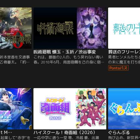
ュ。ナイトメアフレーム「ランスロット」
日本解放のために
を操り、世界に理想と真実を求めるスザ
挑んだルルーシュ
ク。二人の対照的な生き方は、やがて帝国
ザクの手で絶たれ
を揺るがす大きなうねりとなっていく…。
後、再び「ゼロ」
呪術廻戦 懐玉・玉折／渋谷事変
葬送のフリーレ
祈本里香を交通事
これは、最強の2人の、もう戻れない青い
勇者ヒンメルたち
乙骨憂太。「約束
春。2018年6月、両面宿儺を己の身に宿し
の末に魔王を打ち
になったら結婚する
た虎杖悠仁。2017年12月、祈本里香の呪い
らした魔法使いフ
呪いに苦しみ、自
を解いた乙骨憂太。そして更に時は遡り
るエルフである彼
が、最強の呪術
2006年--。高専時代の五条 悟と夏油 傑。
会の約束をし、独
術高専に迎え入れ
呪術師として活躍し、向かうところ敵のな
年後、フリーレン
の禪院真希・狗巻
い2人の元に、不死の術式を持つ呪術界の
るが、50年前と
骨はある決意をす
要・天元からの依頼が届く。
メルは老い、人生
ャンネル】
st M…
ハイスクール！奇面組（2026）
ぐらんぶる
起業して“赤字”を
一応中学に通う一堂 零、冷越 豪、出瀬
飛び込め、新世界へ