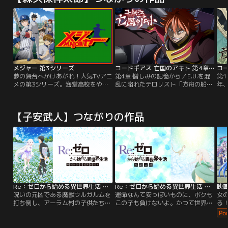
メジャー 第3シリーズ
コードギアス 亡国のアキト 第4章 憎しみの記憶から
夢の舞台へかけあがれ！人気TVアニ
第4章 憎しみの記憶から／E.U.を混
第1
メの第3シリーズ。海堂高校をやめ
乱に陥れたテロリスト「方舟の船
年
た吾郎は、野球部のない聖秀高校に
団」。それがユーロ・ブリタニアの
E.
編入。「打倒、海堂！」実現のた
計略だと見破ったアキトたちは、そ
た
め、新しく野球部を作ろうと奮闘す
の本拠である大型飛行艇ガリア・グ
の
【子安武人】つながりの作品
る吾郎。そして聖秀ナインは、吾郎
ランデへ乗り込み、アシュレイと激
た
にとって最後となる夏の大会を目指
しい戦闘を繰り広げる。戦闘を見守
人
す。果たして吾郎と聖秀ナインは、
るレイラだったが、突如アキトたち
の
厳しい神奈川予選を勝ち上がり、海
からの連絡が途絶する…。【提供：
ら7
堂高校を倒すことができるのか…。
バンダイチャンネル】
の
【
Re：ゼロから始める異世界生活 Memory Snow
Re：ゼロから始める異世界生活 氷結の絆
呪いの元凶である魔獣ウルガルムを
運命なんて安っぽいものに、ボクも
女
打ち倒し、アーラム村の子供たちを
この子も負けないよ。かつて世界を
る
救ったスバルたち。やっと訪れた平
滅ぼしかけ、四百年を過ぎた今なお
浜
穏も束の間、スバルは誰にも知られ
人々にとっての恐怖の対象であり、
ち
てはならない、とある極秘ミッショ
忌み嫌われ続ける存在である≪嫉妬
し