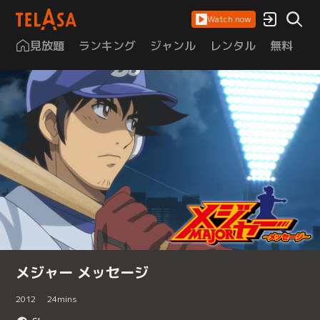
Watch now
見放題
ランキング
ジャンル
レンタル
無料
は
メジャー メッセージ
2012
24
mins