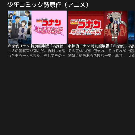
少年コミック誌原作（アニメ）
ンに挑んでいた。しかし変装してい
の魔女≫。伝説によれば、彼女は紫
プ
たにも関わらず、すぐにペトラを始
紺の瞳を持つ銀髪のハーフエルフで
ポ
め、村の子供たちに正体がバレてし
あったという。雪と氷に覆われたエ
転
まうスバル。開始5秒でバレてしま
リオール大森林に、たった一人で暮
と
ったミッションとは、エミリアとの
らすエミリアは、嫉妬の魔女に瓜二
の
デートコースの下見で……。
つという理由から…。
名探偵コナン 特別編集版『名探偵コナン 本庁の刑事恋物語～結婚前夜～』
名探偵コナン 特別編集版『名探偵コナン 緋色の不在証明』
一人の警察官が死んだ。仇討ちを誓
その正体は謎に包まれ、それぞれが
怪盗
ったもう一人もまた…そしてその死
複雑に絡みあう危険な一家・赤井フ
大の
により、消せない記憶を刻まれた刑
ァミリー。来葉峠で死亡したと思わ
の物
事がいた--。7年前と3年前に、警視
れていた赤井秀一を中心に、これま
ら
庁の爆発物処理班隊員と捜査一課の
で断片的に明かされてきた世良真
な
刑事が殉職した爆弾事件。それと同
純、羽田秀吉、メアリー、それぞれ
数
一犯によるものと思われる事件が再
のパーソナリティや見どころをクロ
す
び発生した。犯人は白鳥警部の車を
ーズアップし、その関係性を紐解い
大
爆破し、警察への挑戦状かのような
たTVアニメシリーズ特別総集編。
高
暗号文を残す。1200万人の東京都
宅
民を守るため…。
マ