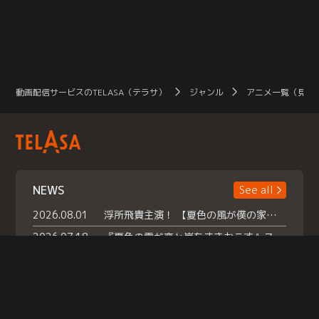
動画配信サービスのTELASA（テラサ）
ジャンル
アニメ一覧（見放
NEWS
See all
2026.08.01
浮所飛貴主演！ 【夏色の風が僕の家にやってきた】 本日よりテラサで独占配信スタート！
2026.07.18
『夏色の雲が恋と嵐をまきおこす』スペシャルメイキング 【Part1】2026年７月18日（土）23時30分～配信スタート！話題のシーンの裏側を大公開！豪華キャスト大集合！ 『武宮家 真夏の家族会議』開催！
2026.07.15
救命医・遥（今田）の《心揺さぶる過去》や、 麻酔科医・権野（船越英一郎）の《謎多きプライベート》など… 《知られざるエピソード》を独占配信！