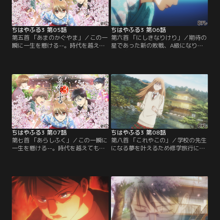
開幕！
幕！
ちはやふる3 第05話
ちはやふる3 第06話
第五首 「あまのかぐやま」／この一
第六首 「にしきなりけり」／期待の
瞬に一生を懸ける--。時代を越えて
星であった新の敗戦、A級になりた
も色褪せることのない美しい“百人
ての太一が決勝戦へ進出するなど会
一首”の歌と共に、畳の上で青春を
場騒然の展開をみせる吉野会大会。
懸ける高校生たちが「競技かるた」
いよいよ小学生の頃から一緒に練習
を通して成長し続ける姿を描く。前
を重ねてきた千早と太一の決勝戦が
作「ちはやふる2」から約6年、等身
はじまる。勝率は千早が優勢だが、
大の高校生によるひたむきでまっす
公式戦で千早に勝つと公言した太一
ぐな想いと情熱が溢れ出す第3期が
のかるたはいつもと違っていた。
開幕！
ちはやふる3 第07話
ちはやふる3 第08話
第七首 「あらしふく」／この一瞬に
第八首 「これやこの」／学校の先生
一生を懸ける--。時代を越えても色
になる夢を叶えるため修学旅行に参
褪せることのない美しい“百人一
加する千早だが、名人位予選に出場
首”の歌と共に、畳の上で青春を懸
する太一が気になり上の空になる。
ける高校生たちが「競技かるた」を
東予選には原田、猪熊も出場し静か
通して成長し続ける姿を描く。前作
に気合を入れる太一だが、それを阻
「ちはやふる2」から約6年、等身大
もうとするある人物が現れる。一
の高校生によるひたむきでまっすぐ
方、西予選に出場する新の前に周防
な想いと情熱が溢れ出す第3期が開
名人が現れ驚きの一言を告げられ
幕！
る。