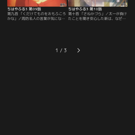
ちはやふる3 第09話
ちはやふる3 第10話
第九首 「くだけてものをおもふころ
第十首 「さねかづら」／太一が負け
かな」／周防名人の言葉が気になり
たことを聞き安心した新は、なぜ友
ながらも試合に集中する新、そして
達の太一に対してそのように思って
太一も原田先生の教えを反芻しなが
しまったのか、吉野会大会でも感じ
ら強敵に挑んでいた。そんな中、修
た暗い気持ちが込み上げ、決勝戦に
学旅行への参加目的も忘れ太一と新
も関わらず試合に集中ができなくな
の試合が気になる千早は、百人一首
ってしまう。対戦相手の兄弟子・村
の展示を見ても心ここにあらずな状
尾も新の様子がおかしいことに気付
1
態に。そんな千早に対しクラスメイ
きチャンスに思うが……。
トのみちるは…。