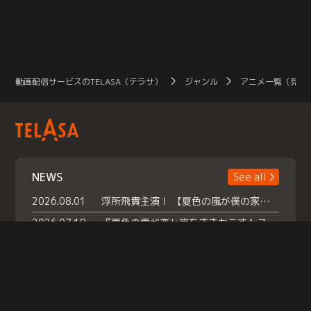
動画配信サービスのTELASA（テラサ）
ジャンル
アニメ一覧（見放
NEWS
See all
2026.08.01
浮所飛貴主演！ 【夏色の風が僕の家にやってきた】 本日よりテラサで独占配信スタート！
2026.07.18
『夏色の雲が恋と嵐をまきおこす』スペシャルメイキング 【Part1】2026年７月18日（土）23時30分～配信スタート！話題のシーンの裏側を大公開！豪華キャスト大集合！ 『武宮家 真夏の家族会議』開催！
2026.07.15
救命医・遥（今田）の《心揺さぶる過去》や、 麻酔科医・権野（船越英一郎）の《謎多きプライベート》など… 《知られざるエピソード》を独占配信！