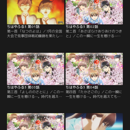
ちはやふる3 第01話
ちはやふる3 第02話
第一首 「なつのよは」／7月の全国
第二首 「あさぼらけありあけのつき
大会で見事団体戦初優勝を果たした
と」／この一瞬に一生を懸ける--。
瑞沢高校かるた部。しかし、千早と
時代を越えても色褪せることのない
太一は落ち着くことなく、富士崎高
美しい“百人一首”の歌と共に、畳の
校かるた部の夏合宿に参加すること
上で青春を懸ける高校生たちが「競
になった。そこで待っていたのはス
技かるた」を通して成長し続ける姿
トレッチやランニングに加え1日7試
を描く。前作「ちはやふる2」から
合もおこなう桜沢先生のスパルタ指
約6年、等身大の高校生によるひた
導だった--！
むきでまっすぐな想いと情熱が溢れ
出す第3期が開幕！
ちはやふる3 第03話
ちはやふる3 第04話
第三首 「よしののさとに」／この一
第四首 「たかさごの」／この一瞬に
瞬に一生を懸ける--。時代を越えて
一生を懸ける--。時代を越えても色
も色褪せることのない美しい“百人
褪せることのない美しい“百人一
一首”の歌と共に、畳の上で青春を
首”の歌と共に、畳の上で青春を懸
懸ける高校生たちが「競技かるた」
ける高校生たちが「競技かるた」を
を通して成長し続ける姿を描く。前
通して成長し続ける姿を描く。前作
作「ちはやふる2」から約6年、等身
「ちはやふる2」から約6年、等身大
大の高校生によるひたむきでまっす
の高校生によるひたむきでまっすぐ
ぐな想いと情熱が溢れ出す第3期が
な想いと情熱が溢れ出す第3期が開