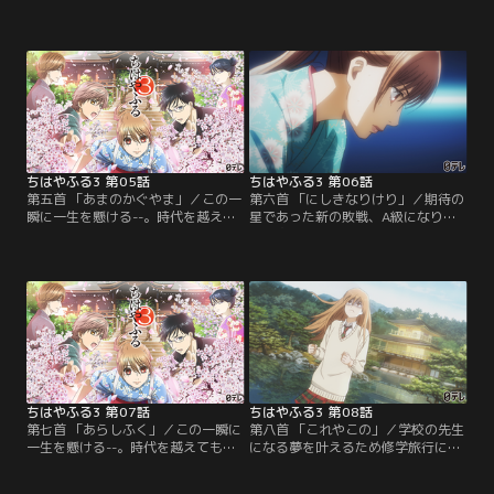
も色褪せることのない美しい“百人
褪せることのない美しい“百人一
一首”の歌と共に、畳の上で青春を
首”の歌と共に、畳の上で青春を懸
懸ける高校生たちが「競技かるた」
ける高校生たちが「競技かるた」を
を通して成長し続ける姿を描く。前
通して成長し続ける姿を描く。前作
作「ちはやふる2」から約6年、等身
「ちはやふる2」から約6年、等身大
大の高校生によるひたむきでまっす
の高校生によるひたむきでまっすぐ
ぐな想いと情熱が溢れ出す第3期が
な想いと情熱が溢れ出す第3期が開
開幕！
幕！
ちはやふる3 第05話
ちはやふる3 第06話
第五首 「あまのかぐやま」／この一
第六首 「にしきなりけり」／期待の
瞬に一生を懸ける--。時代を越えて
星であった新の敗戦、A級になりた
も色褪せることのない美しい“百人
ての太一が決勝戦へ進出するなど会
一首”の歌と共に、畳の上で青春を
場騒然の展開をみせる吉野会大会。
懸ける高校生たちが「競技かるた」
いよいよ小学生の頃から一緒に練習
を通して成長し続ける姿を描く。前
を重ねてきた千早と太一の決勝戦が
作「ちはやふる2」から約6年、等身
はじまる。勝率は千早が優勢だが、
大の高校生によるひたむきでまっす
公式戦で千早に勝つと公言した太一
ぐな想いと情熱が溢れ出す第3期が
のかるたはいつもと違っていた。
開幕！
ちはやふる3 第07話
ちはやふる3 第08話
第七首 「あらしふく」／この一瞬に
第八首 「これやこの」／学校の先生
一生を懸ける--。時代を越えても色
になる夢を叶えるため修学旅行に参
褪せることのない美しい“百人一
加する千早だが、名人位予選に出場
首”の歌と共に、畳の上で青春を懸
する太一が気になり上の空になる。