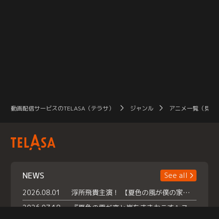
動画配信サービスのTELASA（テラサ）
ジャンル
アニメ一覧（見放
NEWS
See all
2026.08.01
浮所飛貴主演！ 【夏色の風が僕の家にやってきた】 本日よりテラサで独占配信スタート！
2026.07.18
『夏色の雲が恋と嵐をまきおこす』スペシャルメイキング 【Part1】2026年７月18日（土）23時30分～配信スタート！話題のシーンの裏側を大公開！豪華キャスト大集合！ 『武宮家 真夏の家族会議』開催！