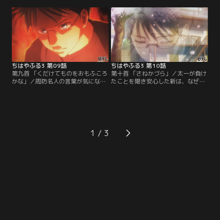
ける高校生たちが「競技かるた」を
東予選には原田、猪熊も出場し静か
通して成長し続ける姿を描く。前作
に気合を入れる太一だが、それを阻
「ちはやふる2」から約6年、等身大
もうとするある人物が現れる。一
の高校生によるひたむきでまっすぐ
方、西予選に出場する新の前に周防
な想いと情熱が溢れ出す第3期が開
名人が現れ驚きの一言を告げられ
幕！
る。
ちはやふる3 第09話
ちはやふる3 第10話
第九首 「くだけてものをおもふころ
第十首 「さねかづら」／太一が負け
かな」／周防名人の言葉が気になり
たことを聞き安心した新は、なぜ友
ながらも試合に集中する新、そして
達の太一に対してそのように思って
太一も原田先生の教えを反芻しなが
しまったのか、吉野会大会でも感じ
ら強敵に挑んでいた。そんな中、修
た暗い気持ちが込み上げ、決勝戦に
学旅行への参加目的も忘れ太一と新
も関わらず試合に集中ができなくな
の試合が気になる千早は、百人一首
ってしまう。対戦相手の兄弟子・村
の展示を見ても心ここにあらずな状
尾も新の様子がおかしいことに気付
1
態に。そんな千早に対しクラスメイ
きチャンスに思うが……。
トのみちるは…。