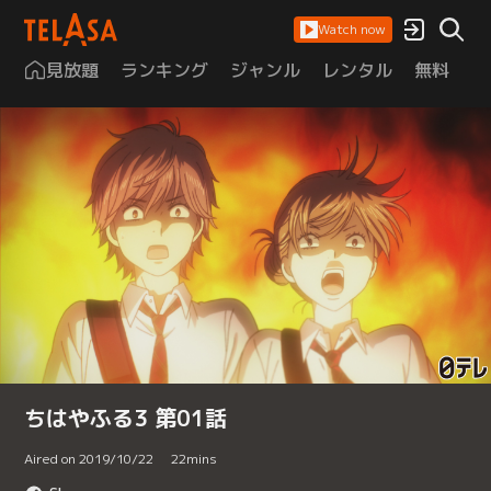
Watch now
見放題
ランキング
ジャンル
レンタル
無料
は
ちはやふる3 第01話
Aired on 2019/10/22
22
mins