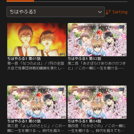
ちはやふる3
Sorting
ちはやふる3 第01話
ちはやふる3 第02話
第一首 「なつのよは」／7月の全国
第二首 「あさぼらけありあけのつき
大会で見事団体戦初優勝を果たした
と」／この一瞬に一生を懸ける--。
瑞沢高校かるた部。しかし、千早と
時代を越えても色褪せることのない
太一は落ち着くことなく、富士崎高
美しい“百人一首”の歌と共に、畳の
校かるた部の夏合宿に参加すること
上で青春を懸ける高校生たちが「競
になった。そこで待っていたのはス
技かるた」を通して成長し続ける姿
トレッチやランニングに加え1日7試
を描く。前作「ちはやふる2」から
合もおこなう桜沢先生のスパルタ指
約6年、等身大の高校生によるひた
導だった--！
むきでまっすぐな想いと情熱が溢れ
出す第3期が開幕！
ちはやふる3 第03話
ちはやふる3 第04話
第三首 「よしののさとに」／この一
第四首 「たかさごの」／この一瞬に
瞬に一生を懸ける--。時代を越えて
一生を懸ける--。時代を越えても色