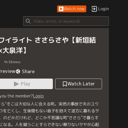
Watch now
Login
ワイライト ささらさや【新垣結
×大泉洋】
1
h
55
mins
Preview
Share
Play
Watch Later
 you the member?
Login
さら”そこは大切な人に会える町。突然の事故で夫のユウ
ウを亡くし、生後間もない息子を抱えて途方に暮れるサ
、のどかだけれど、どこか不思議な町“ささら”で暮らす
になる。人を疑うことすらできない頼りないサヤが心配