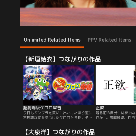
Unlimited Related Items
PPV Related Items
【新垣結衣】つながりの作品
超劇場版ケロロ軍曹
正欲
今日もガンプラを買いに出かけた帰り道に
観る前の自分には戻れな
不思議な祠を見つけたケロロと冬樹。その
作か--。家庭環境、性的
中にあった壷をケロロは割ってしまう。 翌
に異なる背景を持つ人た
日から街に起こり始める様々な異変。それ
写しながら、人が生きて
【大泉洋】つながりの作品
はケロロが壷を割ったため、ケロン星の古
になるのは何なのかとい