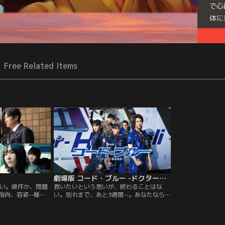
で心
体に
Free Related Items
劇場版 コード・ブルー -ドクターヘリ緊急救命-
い。傑作か、問題
救いたいという思いが、終わることはな
指向、容姿--様々
い。別れまで、あと3週間--。あなたなら、
ちを同じ地平で描
大切な人に何を伝えますか？地下鉄トンネ
いくための推進力
ル崩落事故から3か月後、旅立ちの時が迫
うテーマを炙り出
る藍沢たち。その旅立ちが「別れ」を意味