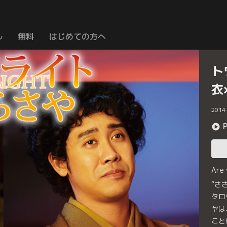
ル
無料
はじめての方へ
ト
衣
2014
Are
“さ
タロ
ヤは
こと