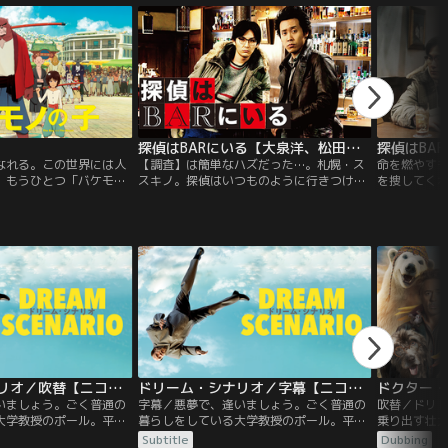
探偵はBARにいる【大泉洋、松田龍平ほか】
なれる。この世界には人
【調査】は簡単なハズだった…。札幌・ス
命を燃やす
、もうひとつ「バケモ
スキノ。探偵はいつものように行きつけの
を捜してく
界がある。渋谷の街と平
BARで相棒兼運転手の高田と酒を飲み、オ
のありふれ
ノの世界【渋天街＜じゅ
セロに興じていた。そこへ“コンドウキョウ
偵。早速調
。ある日、バケモノ・熊
コ”と名乗る女から電話がかかり…。
アルバイト
・蓮は強さを求め、バケ
ナー・マリ
ことを決意した。少年は
える。しか
、九太という新しい名前
の手下に襲
田も倒され
ドリーム・シナリオ／吹替【ニコラス・ケイジ主演】
ドリーム・シナリオ／字幕【ニコラス・ケイジ主演】
ドクター・
いましょう。ごく普通の
字幕／悪夢で、逢いましょう。ごく普通の
吹替／ドリ
大学教授のポール。平々
暮らしをしている大学教授のポール。平々
乗り出す壮
過ごしていたが、ある
凡々とした日常を過ごしていたが、ある
ー！！動物
Subtitle
Dubbing