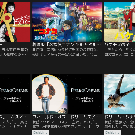
横浜に暮らす検事
することに気づきながらも、彼らは10年間
登校になり、教育
を共にした互いへの思いを抱えたまま、
突している。
日々を過ごしていた。しかしそんな彼らの
思いに構うことなく、出動要請が入る。
ー
劇場版「名探偵コナン 100万ドルの五稜星（みちしるべ）」
バケモノの子
】野木亜紀子 最強
北海道・函館にある斧江財閥の収蔵庫に、
キミとなら、強く
ナル脚本のジャパ
怪盗キッドからの予告状が届いた。今回キ
間の世界とは別に
が誕生！会社をク
ッドが狙うのは、幕末を生きた新選組副
ノ」たちが住む世
ラリーマンが“ちょ
長・土方歳三にまつわる日本刀だという。
行しているバケモ
って世界を救う！彼
ビッグジュエルを追い求めるキッドが、な
うてんがい＞】だ
解なルールは“人を
ぜ刀を狙うのか…？ 一方、西の名探偵・服
徹に出会った少年
とは、仲間とは、世
部平次とコナン達も、函館で開催される剣
モノの世界へ行く
っとだけエスパ
道大会の為に現地を訪れており、犯行予告
熊徹の弟子となり
す≪SFラブロマン
当日…。
を授けられる。
フィールド・オブ・ドリームス／字幕【ケビン・コスナー主演】
フィールド・オブ・ドリームス／吹替【ケビン・コスナー主演】
。アカデミー賞で
吹替／ケビン・コスナー主演。アカデミー
吹替／悪夢で、逢
ミネート！マイナ
賞では作品賞ほか3部門でノミネート！マ
暮らしをしている
親から、野球の話
イナーリーグの選手だった父親から、野球
凡々とした日常を
Dubbing
Dubbing