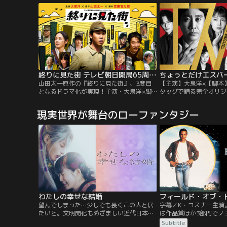
代最終兵器・キルルの封印が解けたせいら
していく衝撃的な物語。
しい。ケロロたちの前に現れたミララは、
の寺井啓喜は、息子が不
キルルについて教えるが…。【提供：バン
方針を巡って妻と度々衝
ダイチャンネル】
終りに見た街 テレビ朝日開局65周年…
ちょっとだけエスパ
山田太一原作の『終りに見た街』、3度目
【主演】大泉洋×【脚本
となるドラマ化が実現！主演・大泉洋×脚
タッグで贈る完全オリジ
本・宮藤官九郎の初タッグで、2024年9月
ニーズ・ヒーロードラマ
21日（土）にテレビ朝日開局65周年記念
ビになり、人生詰んだサ
現実世界が舞台のローファンタジー
ドラマプレミアムで令和版としてよみがえ
っとだけエスパー”にな
ります。まもなく来たる終戦80年、令和を
に課された不条理で不可
生きる家族たちは、戦時下をどう生き抜く
愛してはならない” 愛
のかそして衝撃的な結末とは…。
界を救うとは…？“ちょ
ー”になった男が織りな
ス≫が開幕！
わたしの幸せな結婚
望んでしまった…少しでも長くこの人と居
字幕／K・コスナー主演
たいと。文明開化もめざましい近代日本。
は作品賞ほか3部門でノ
帝都に屋敷を構える名家の長女・斎森美世
ーリーグの選手だった父
Subtitle