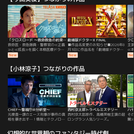
「クロスロード ～救命救急の約束～」スピンオフドラマ「クロスロード・カルテ」
劇場版ドクターX FINAL
ク
救命医・救急隊員・警察官の≪正義
■作品名変更のお知らせ■2026年8
主
≫と≪成長≫を描く本格医療ドラマ
月3日に作品名を「劇場版ドクター
≪
『クロスロード ～救命救急の約束
X」→「劇場版ドクターX FINAL」
≫
New
New
Ne
～』から、本編では描き切れない知
に変更いたしました。内容は同一と
差
られざるストーリーを描いた記録≪
なります。ご了承ください。／フリ
生
【小林涼子】つながりの作品
カルテ≫、スピンオフドラマ『クロ
ーランスの天才外科医・大門未知子
最
スロード・カルテ』が誕生！春木遥
は、某国の大統領の命を救うため日
医、
（今田美桜）が医師を目指すきっか
本を離れていた。その頃、東帝大学
ど
けと、彼女の背中を押し続ける言葉
病院では、若き新病院長・神津比呂
思
が明らかに！そしてミステリアスな
人が現れる。
た
ベテラン麻酔科医・権野（船越英一
若
郎）の噂の真相とはー？
は
壁
て
CHIEF～警視庁IR分析室～
西村京太郎トラベルミステリー
ハ
な
元捜査一課のエース刑事が事件の真
西村京太郎原作、高橋英樹主演の超
そ
は-
相を暴き出す…！情報とテクノロジ
ロングラン人気シリーズ。
闇
ーを駆使した新感覚刑事ドラマが誕
で
生！建設会社社長の東金太吉（山田
な
幻想的な世界観のファンタジー時代劇
明郷）が西新宿の路上で銃殺され
火、