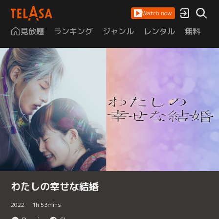
Watch now
見放題
ランキング
ジャンル
レンタル
無料
は
わたしの幸せな結婚
2022
1
h
53
mins