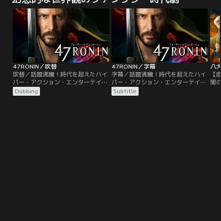
る。唯一の目撃者である小田切直人
メ
（宮川一朗太）は、ある理由から警
る
察への協力を拒否。捜査一課内に新
設された『IR分析室』の主任・深町
功太郎（沢村一樹）は…。
47RONIN／吹替
47RONIN／字幕
八
吹替／話題沸騰！時代を超えたハイ
字幕／話題沸騰！時代を超えたハイ
【
パー・アクション・エンターテイメ
パー・アクション・エンターテイメ
聞
ント、堂々の凱旋！！スケールもア
ント、堂々の凱旋！！スケールもア
時
Dubbing
Subtitle
クションもすべてが型破り！最新
クションもすべてが型破り！最新
絵
CG技術を駆使した、誰も見たこと
CG技術を駆使した、誰も見たこと
語
がない新次元の物語！！カイ（キア
がない新次元の物語！！カイ（キア
ろ
ヌ・リーブス）は、少年の頃、どこ
ヌ・リーブス）は、少年の頃、どこ
が
からとも知れず赤穂に流れてきた異
からとも知れず赤穂に流れてきた異
の
端児で、命さえ危ないところを、領
端児で、命さえ危ないところを、領
結
主浅野の温情で助けられ…。
主浅野の温情で助けられ…。
だ
が