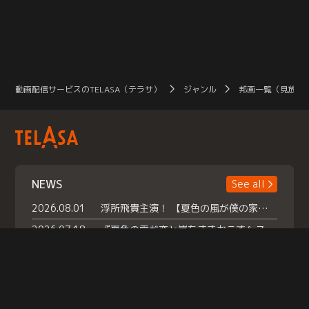
動画配信サービスのTELASA（テラサ）
ジャンル
邦画一覧（見放題
NEWS
See all
2026.08.01
浮所飛貴主演！ 【夏色の風が僕の家にやってきた】 本日よりテラサで独占配信スタート！
2026.07.18
『夏色の雲が恋と嵐をまきおこす』スペシャルメイキング 【Part1】2026年７月18日（土）23時30分～配信スタート！話題のシーンの裏側を大公開！豪華キャスト大集合！ 『武宮家 真夏の家族会議』開催！
2026.07.15
救命医・遥（今田）の《心揺さぶる過去》や、 麻酔科医・権野（船越英一郎）の《謎多きプライベート》など… 《知られざるエピソード》を独占配信！