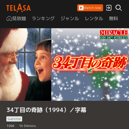
Watch now
見放題
ランキング
ジャンル
レンタル
無料
は
34丁目の奇跡（1994）／字幕
Subtitle
1994
1
h
54
mins