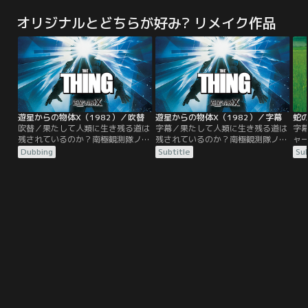
していたが、ある日、何百万という
していたが、ある日、何百万という
に主演
人々の夢の中に一斉にポールが現
人々の夢の中に一斉にポールが現
身で
オリジナルとどちらが好み? リメイク作品
れ、一躍有名人に。ポールはメディ
れ、一躍有名人に。ポールはメディ
役
アの注目を集め取材を受けながら得
アの注目を集め取材を受けながら得
ー
意げになっていく。夢だった本の出
意げになっていく。夢だった本の出
ンス
版まで持ちかけられ、天にも昇る気
版まで持ちかけられ、天にも昇る気
（2
持ちだった。しかし、そんな夢のよ
持ちだった。しかし、そんな夢のよ
Pa
うな日々は…。
うな日々は…。
ST
は
と
くし
遊星からの物体X（1982）／吹替
遊星からの物体X（1982）／字幕
蛇の
明
吹替／果たして人類に生き残る道は
字幕／果たして人類に生き残る道は
字
うと
残されているのか？南極観測隊ノル
残されているのか？南極観測隊ノル
ャ
ポ
ウェイ隊がUFO落下地点で氷の魂を
ウェイ隊がUFO落下地点で氷の魂を
レ
Dubbing
Subtitle
Sub
ほし
切り出した後で、ノルウェー基地が
切り出した後で、ノルウェー基地が
と
で
全滅。その原因となった“何か”は、
全滅。その原因となった“何か”は、
新
Z（
犬に姿を変えて、今度はアメリカ南
犬に姿を変えて、今度はアメリカ南
パ
極観測隊に潜り込む。“何か”は次々
極観測隊に潜り込む。“何か”は次々
か
に姿を変え、隊員たちは次第に互い
に姿を変え、隊員たちは次第に互い
係
を信じられなくなる……。
を信じられなくなる……。
ア