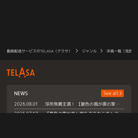
動画配信サービスのTELASA（テラサ）
ジャンル
洋画一覧（見放題
NEWS
See all
2026.08.01
浮所飛貴主演！ 【夏色の風が僕の家にやってきた】 本日よりテラサで独占配信スタート！
2026.07.18
『夏色の雲が恋と嵐をまきおこす』スペシャルメイキング 【Part1】2026年７月18日（土）23時30分～配信スタート！話題のシーンの裏側を大公開！豪華キャスト大集合！ 『武宮家 真夏の家族会議』開催！
2026.07.15
救命医・遥（今田）の《心揺さぶる過去》や、 麻酔科医・権野（船越英一郎）の《謎多きプライベート》など… 《知られざるエピソード》を独占配信！