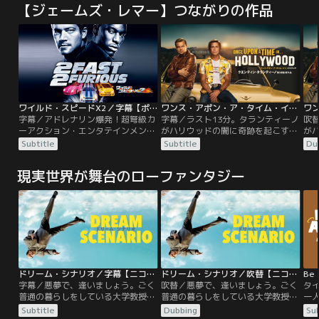
【ジェームズ・レマー】つながりの作品
ワイルド・スピードX2／字幕【ポール・ウォーカー主演】
ワンス・アポン・ア・タイム・イン・ハリウッド／字幕
字幕／アドレナリン爆発！超弩級カ
字幕／ラスト13分。タランティーノ
吹
ーアクション・エンタテインメント
がハリウッドの闇に奇跡を起こす。
が
第2弾！あらゆる人種が集まる街・
リック・ダルトンはピークを過ぎた
リ
Subtitle
Subtitle
Du
マイアミ。今晩も大金を賭けたスト
TV俳優。スターへの道が拓けず焦る
T
リート・レーシングが行われてい
日々が続いていた。そんな彼を支え
日
現実世界が舞台のローファンタジー
る。この壮絶なレースで、勝利した
るクリフ・ブースは彼に雇われた付
る
のは元警官のブライアン。彼はかつ
き人でスタントマン、親友でもあ
き
て潜入捜査官だったが、強盗団を逃
る。エンタテインメント業界に精神
る
し、失職していた。しかし、警察は
をすり減らし情緒不安定なリックと
を
そんな彼に再びおとり捜査を依頼す
は対照的に、いつも自分らしさを失
は
るが…。
わないクリフ。
わ
ドリーム・シナリオ／字幕【ニコラス・ケイジ主演】
ドリーム・シナリオ／吹替【ニコラス・ケイジ主演】
Be 
字幕／悪夢で、逢いましょう。ごく
吹替／悪夢で、逢いましょう。ごく
タ
普通の暮らしをしている大学教授の
普通の暮らしをしている大学教授の
一人
ポール。平々凡々とした日常を過ご
ポール。平々凡々とした日常を過ご
の
Subtitle
Dubbing
Sub