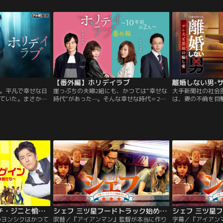
日を送っている。
キキ）がゲストでやって来た。その顔を見
りと生きてきまし
泥酔したフリをし
たジェイクは激しく動揺する。ほかでもな
る日…。
ちに裁きを下して
い、百合はジェイクがこっぴどく捨てた元
不倫相手だったのだ！
【番外編】ホリデイラブ
。平凡で幸せな日
崖っぷちの夫婦2組にも、かつては“幸せな
大手新聞社の社会
ていた。まさか、
時代”があった--。そんな幸せな時代＝2組
は、妻の不倫を目
される日が来るな
の夫婦が心ときめく恋に落ちた10年前を描
異動し在宅ワーク
かもしれない物
くスピンオフドラマ『ホリデイラブ番外編
親権を獲得するべ
ンス×夫婦再構築の
～10年前の2人～』
が、相談した敏腕
と感動が同居する
の獲得率はわずか
て…！？しかも、
れた過去が--？
キック・アゲイン～チ・ジニと愉快な仲間たち～
シェフ 三ツ星フードトラック始めました／吹替【ジョン・ファヴロー＋スカーレット・ヨハンソン】
のヨンシクはかつて
吹替／『アイアンマン』監督が本当に作り
字幕／『アイアン