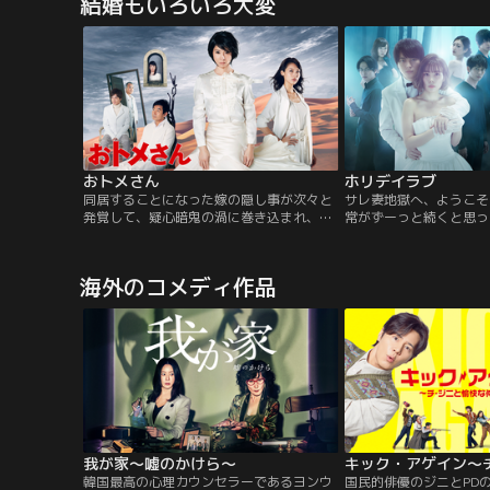
結婚もいろいろ大変
ェの店員として平凡な毎日を送っている。
ェの店員として平凡な毎
その一方、夜ごとバーで泥酔したフリをし
その一方、夜ごとバーで
て、お持ち帰りオトコたちに裁きを下して
て、お持ち帰りオトコた
いた。
いた。
おトメさん
ホリデイラブ
同居することになった嫁の隠し事が次々と
サレ妻地獄へ、ようこそ
発覚して、疑心暗鬼の渦に巻き込まれ、
常がずーっと続くと思っ
「嫁が何らかの目的で家庭をメチャメチャ
こんなどん底へと突き落
にしようとしている！」と確信した＜おト
んて…。これは“あなた
メさん＞が、孤立無援になりながらも家庭
語”。夫婦の恋愛サスペ
海外のコメディ作品
の平和を取り戻すため凶悪な嫁と対決し、
物語。かつてない胸騒ぎ
家族と自分自身を再生させていくコミカル
新ドラマ誕生！
かつサスペンスフルに描く嫁姑ドラマ。
我が家～嘘のかけら～
韓国最高の心理カウンセラーであるヨンウ
国民的俳優のジニとPD