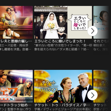
た。ところが、そんなあ
離婚しない男-サレ夫と悪嫁の騙し愛-
エラいところに嫁いでしまった！
それでも俺
部エース記者・岡谷渉
“断れない性格”の女性ライターが、“第一印
柳田豪太、4
撃し離婚を決意。部署を
象を超えられない”ダメ男と結婚！？姑
なく、浮気
に切り替えるなど、娘の
の“良かれと思って”のお節介のおかげで、
に行くよう
く着々と準備を進めます
ありえないトラブルに巻き込まれ…！？仲
めには妻と
弁護士から「父親の親権
間由紀恵がズボラな嫁＆谷原章介がその場
にお願いす
1割」と突き放され
しのぎ主義のダメ夫＆松坂慶子がしきたり
となってい
妻の不倫相手には秘めら
好きな姑…と美男美女が強烈な個性を持つ
りに不登校
キャラクターを熱演！型破りな新感覚・嫁
いるがそれ
入りコメディーがスタート！！
が」と一蹴
の手を使っ
が、チカは
る。「した
の営みをめ
シェフ 三ツ星フードトラック始めました／字幕【ジョン・ファヴロー＋スカーレット・ヨハンソン】
チケット・トゥ・パラダイス／字幕【ジョージ・クルーニー＋ジュリア・ロバーツ】
マン』監督が本当に作り
字幕／デヴィッドとジョージアは20年前に
吹替／デヴィ