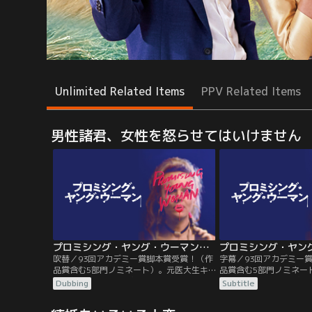
Unlimited Related Items
PPV Related Items
男性諸君、女性を怒らせてはいけません
プロミシング・ヤング・ウーマン／吹替
吹替／93回アカデミー賞脚本賞受賞！（作
字幕／93回アカデミー
品賞含む5部門ノミネート）。元医大生キ
品賞含む5部門ノミネー
ャシーの怒りは限界突破！予想を鮮やかに
ャシーの怒りは限界突破
Dubbing
Subtitle
裏切る、復讐エンターテイメント！キャシ
裏切る、復讐エンターテ
ーは、ある事件で医大を中退し、今やカフ
ーは、ある事件で医大を