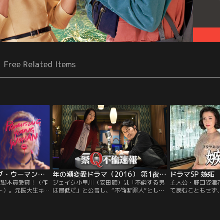
Free Related Items
プロミシング・ヤング・ウーマン／字幕
年の瀬変愛ドラマ（2016） 第1夜 緊Q不倫速報
ドラマSP 嫉妬
賞脚本賞受賞！（作
ジェイク小早川（安田顕）は「不倫する男
主人公・野口姿津
ト）。元医大生キ
は最低だ」と公言し、“不倫断罪人”として
て羨むこともせず
！予想を鮮やかに
人気を集めるラジオの人気パーソナリティ
目立つこともせず
イメント！キャシ
ー。そんな彼がおくるクリスマスの生放送
無縁の人生を送っ
中退し、今やカフ
番組に、恋愛セラピスト・佐伯百合（祐真
やかな幸せを守る