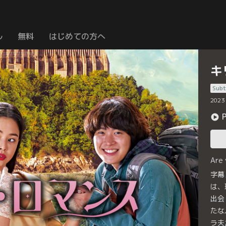
ル
無料
はじめての方へ
キ
Subt
2023
Are
字幕
は、
出会
たな
ラ夫