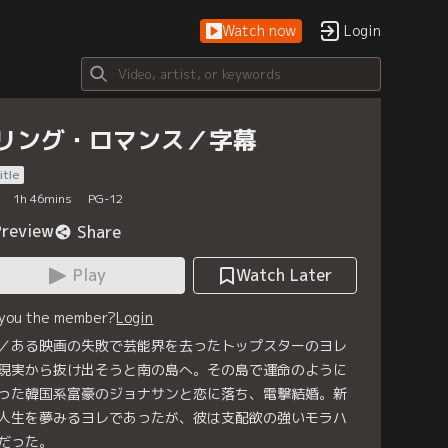
Watch now
Login
リング・ロマンス／字幕
itle
1
h
46
mins
PG-12
Preview
Share
Play
Watch Later
 you the member?
Login
／ある映画の失敗で芸能界を去ったトップスターのヨレ
現実から抜け出そうと南の島へ。その島で運命のように
った韓国系富豪のジョナサンと恋に落ち、電撃結婚。新
人生を夢みるヨレであったが、彼は支配欲の強いモラハ
だった。