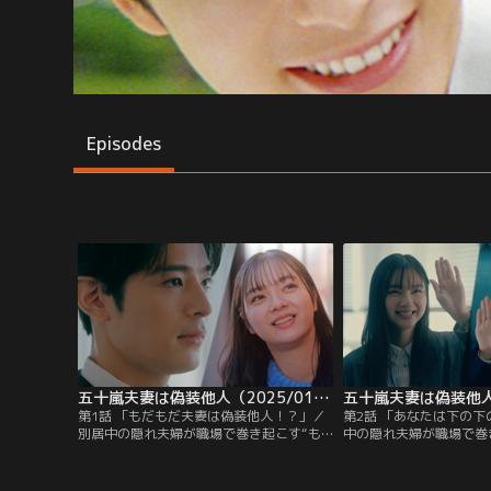
Episodes
五十嵐夫妻は偽装他人（2025/01/08放送分）第01話
第1話 「もだもだ夫妻は偽装他人！？」／
第2話 「あなたは下の
別居中の隠れ夫婦が職場で巻き起こす“も
中の隠れ夫婦が職場で巻
だもだ”ラブコメディー！▼転職先でのま
だ”ラブコメディー！▼
さかの再会…！偽装他人を装う真尋と直人
ない真尋と直人。そんな
だったが、歓迎会でいきなり大ピンチ到
ル発生！？ピンチの真尋