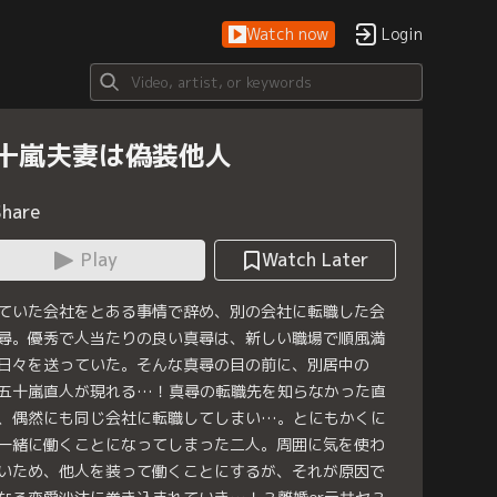
Watch now
Login
十嵐夫妻は偽装他人
Share
Play
Watch Later
ていた会社をとある事情で辞め、別の会社に転職した会
尋。優秀で人当たりの良い真尋は、新しい職場で順風満
日々を送っていた。そんな真尋の目の前に、別居中の
五十嵐直人が現れる…！真尋の転職先を知らなかった直
、偶然にも同じ会社に転職してしまい…。とにもかくに
一緒に働くことになってしまった二人。周囲に気を使わ
いため、他人を装って働くことにするが、それが原因で