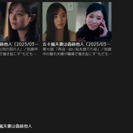
？
五十嵐夫妻は偽装他人（2025/03/05放送分）第09話
五十嵐夫妻は偽装他人（2025/03/12放送分）第10話
事な目の前の人」／別居中
第10話 「再会…幼い私を捨てた母」／別居
で巻き起こす“もだも
中の隠れ夫婦が職場で巻き起こす“もだも
ー▼四角関係のもつれ、
だ”ラブコメディー！▼真尋の父が入
クしたまま仕事を再開し
院！？そこに幼少時の真尋を置いて家を出
の家庭でトラブルが勃発
た母が突然戻ってきて…夫婦の未来に立ち
はだかる！？
嵐夫妻は偽装他人