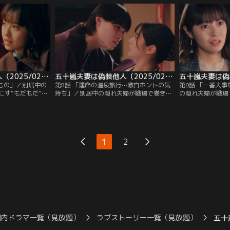
装同居の結末は！
五十嵐夫妻は偽装他人（2025/02/19放送分）第07話
五十嵐夫妻は偽装他人（2025/02/26放送分）第08話
すもの」／別居中の
第8話 「運命の温泉旅行…激白ホントの気
第9話 「一番大
こす“もだもだ”ラ
持ち」／別居中の隠れ夫婦が職場で巻き起
の隠れ夫婦が職場
で遂に本性を現し
こす“もだもだ”ラブコメディー！▼全員参
だ”ラブコメディ
不仲になりそうな
加の試泊温泉旅行！夜中こっそり直人の部
最高潮！ギクシャ
し伸べたのは…
屋に呼び出された美羽が昂る気持ちで開け
た4人だが、美羽
た扉の先には…
し…
1
2
国内ドラマ一覧（見放題）
ラブストーリー一覧（見放題）
五十