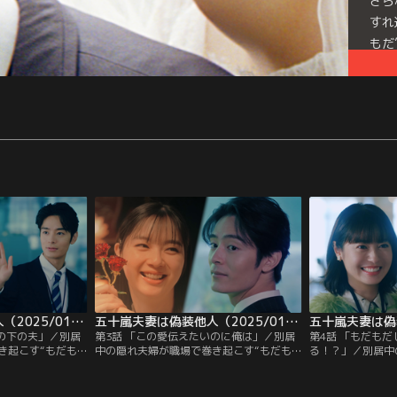
さら
すれ
もだ
五十嵐夫妻は偽装他人（2025/01/15放送分）第02話
五十嵐夫妻は偽装他人（2025/01/22放送分）第03話
下の下の夫」／別居
第3話 「この愛伝えたいのに俺は」／別居
第4話 「もだも
き起こす“もだも
中の隠れ夫婦が職場で巻き起こす“もだも
る！？」／別居中
言い合いが止まら
だ”ラブコメディー！▼美羽に抱きつかれ
起こす“もだもだ
中、会社でトラブ
る直人を目撃した真尋…。すれ違う真尋と
兆しが見えた夫婦
を救ってくれたの
直人に仲直りのチャンス到来！？
影。両親に不仲を