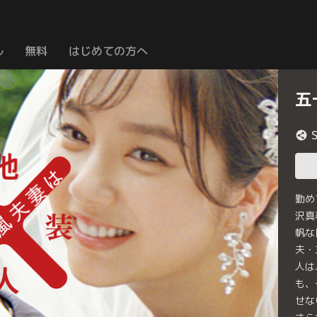
ル
無料
はじめての方へ
五
勤め
沢真
帆な
夫・
人は
も、
せな