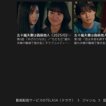
来…！？
は…
五十嵐夫妻は偽装他人（2025/02/12放送分）第06話
第6話 「めざわりな女」／“もだもだ”隠れ
第7話 「恋は本音を晒
夫婦が職場で巻き起こすラブコメディー▼
隠れ夫婦が職場で巻き起
真尋と直人の仲を引き裂こうとする美羽。
ブコメディー▼瀬戸の前
だが彼女にも人には言えない秘密があっ
た美羽。疑心暗鬼で再び
た。一方、瀬戸も真尋に接近し…
真尋と直人夫婦に手を差
動画配信サービスのTELASA（テラサ）
ジャンル