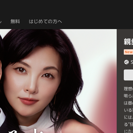
ル
無料
はじめての方へ
親
New
理想
明ら
は昼
いる
には
る”
じた