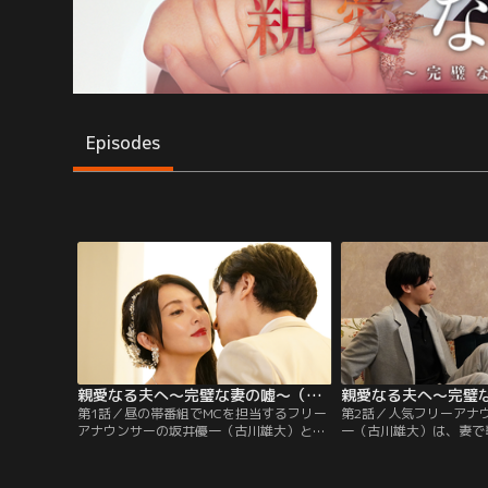
Episodes
親愛なる夫へ～完璧な妻の嘘～（2026/07/02放送分）第01話
第1話／昼の帯番組でMCを担当するフリー
第2話／人気フリーアナ
アナウンサーの坂井優一（古川雄大）と、
一（古川雄大）は、妻で
妻で事務所社長の坂井麻衣子（田中麗奈）
麻衣子（田中麗奈）に離
は、世間から“理想の夫婦“だと思われてい
た。ところが、麻衣子は
た。しかし世間には知られていない秘密が
るとでも思っているの？