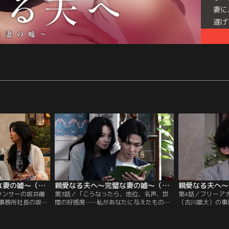
妻に
遂げ
現れ
全オ
親愛なる夫へ～完璧な妻の嘘～（2026/07/09放送分）第02話
親愛なる夫へ～完璧な妻の嘘～（2026/07/16放送分）第03話
ウンサーの坂井優
第3話／「こうなったら、地位、名声、世
第4話／フリーア
事務所社長の坂井
間の好感度……私があなたに与えたもの全
（古川雄大）の事
婚届けをつきつけ
部奪う」。“死んだはずの妻”坂井麻衣子
京香（華優希）が
「私から離れられ
（田中麗奈）が夫の前に再び姿を現し、そ
付いた充電コード
」と優一の思いを
んな彼女を本気で怒らせてしまった人気フ
果、血痕は京香の