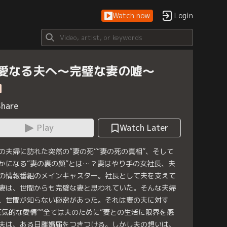
Watch now
Login
愛なる夫へ～完璧な妻の嘘～
Share
Play
Watch Later
の夫婦に訪れた突然の”妻の死”“妻の死の真相”、そして
かになる“妻の裏の顔”とは…？妻はやり手の女社長、夫
の情報番組のメインキャスター。社長として夫を支えて
妻は、世間からも完璧な妻と思われていた。そんな夫婦
、世間が知らない秘密があった。それは妻の夫に対す
狂気的な愛情”“全ては夫のために”妻との生活に限界を感
夫は、ある日離婚届をつきつける。しかし夫の想いは、