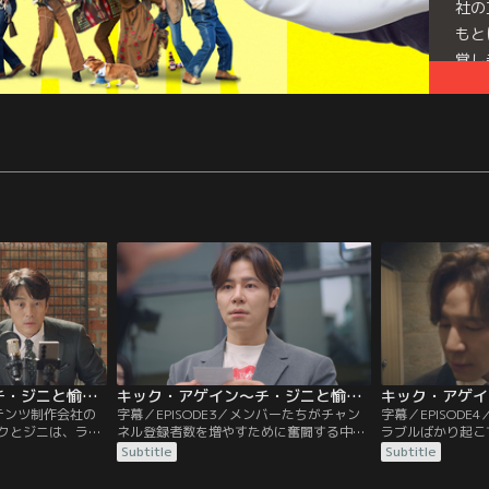
社の
もと
覚し
が集
ヤラ
し…
キック・アゲイン～チ・ジニと愉快な仲間たち～ 第02話／字幕
キック・アゲイン～チ・ジニと愉快な仲間たち～ 第03話／字幕
ンテンツ制作会社の
字幕／EPISODE3／メンバーたちがチャン
字幕／EPISOD
クとジニは、ライ
ネル登録者数を増やすために奮闘する中、
ラブルばかり起こ
面接を行い、飛び
ある人物の仕業でヨンシクがジニのSNSに
うとする。しかし
Subtitle
Subtitle
新人放送作家のジ
悪質コメントを残したという噂が広がって
症持ちだとインソ
、メンバーたちと
しまう。そんな中、テホとジョヨンが担当
に頭を悩ませる。