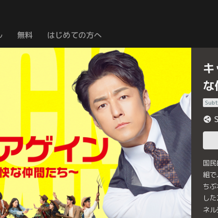
ル
無料
はじめての方へ
キ
な
Subt
国民
組で
ちぶ
した
ネル