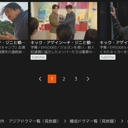
クキックカンパニ
する番組「ココキャンプ」のMCをインソ
子を妊娠してると
新たなスタートを
ンのつてで超有名な人物に依頼すること
ュハが妊婦とは思
に。しかし、当日現れたのは…。
問を抱き…。
キック・アゲイン～チ・ジニと愉快な仲間たち～ 第07話／字幕
キック・アゲイン～チ・ジニと愉快な仲間たち～ 第08話／字幕
ココキャンプ」出演
字幕／EPISODE8／ジョヨンを救い、殺人
字幕／EPISOD
憶喪失の連続殺人
犯逮捕に協力したメンバーたちは警察から
くれたキッカーを
とが判明し、ヤラ
表彰される。そんな中、チャンネル登録者
ピストとして雇い
Subtitle
Subtitle
を浴びる。一方、
数を記念する盾が会社に届くが、ジニとヨ
カーに呼びかけ面
ョヨンは寺に逃げ
ンシクは誰が盾の持ち主にふさわしいのか
人に出会うことが
したジョヨンは、
を巡ってケンカになる。そんな中、メンバ
ンのいたずらに巻
に助けを求めるメ
ーたちはお祝いの飲み会を開催し、様々な
エレベーターの中
1
2
3
ゲームが行われるが…。
が…。
海外・アジアドラマ一覧（見放題）
韓流ドラマ一覧（見放題）