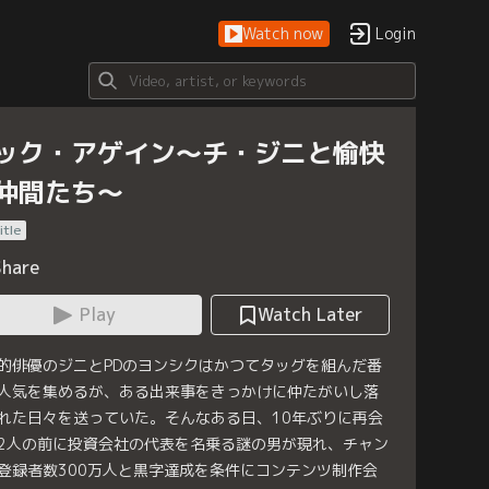
Watch now
Login
ック・アゲイン～チ・ジニと愉快
仲間たち～
itle
Share
Play
Watch Later
的俳優のジニとPDのヨンシクはかつてタッグを組んだ番
人気を集めるが、ある出来事をきっかけに仲たがいし落
れた日々を送っていた。そんなある日、10年ぶりに再会
2人の前に投資会社の代表を名乗る謎の男が現れ、チャン
登録者数300万人と黒字達成を条件にコンテンツ制作会