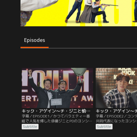
Episodes
キック・アゲイン～チ・ジニと愉快な仲間たち～ 第01話／字幕
字幕／EPISODE1／かつてバラエティー番
字幕／EPISODE2／コ
組で人気を博した俳優ジニとPDのヨンシク
共同代表になったヨンシ
は仲たがいして以来、互いに落ちぶれた
ブ配信で新入社員の公開
Subtitle
Subtitle
日々を送っていた。ある日、偶然再会した
入り参加したミンジェと
2人の前に謎の男が現れ、半年以内にチャ
ュハを採用する。そして