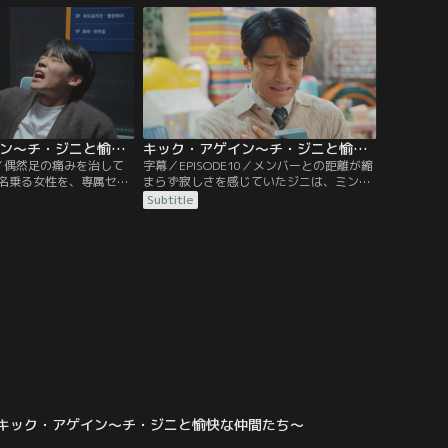
知ったミンジェだが、ジ
んな中、キックのせいでケガを負ってしま
えない行動ばかり取り疑
ったテホの代わりに大会に出場することに
なったジョヨンは…。
キック・アゲイン～チ・ジニと愉快な仲間たち～ 第09話／字幕
キック・アゲイン～チ・ジニと愉快な仲間たち～ 第10話／字幕
E9／偶然足の痛みを治して
字幕／EPISODE10／メンバーとの距離が縮
名乗る女性を、専属セラ
まらず寂しさを感じていたジニは、ミンジ
たいジニ。そして、キッ
ェからの紹介で人工知能と出会う。そし
Subtitle
接を行うが、なかなか本
て、人工知能のアドバイスどおりに若手社
できない。一方、インソ
員たちと接して距離が縮まり大喜びする。
き込まれたミンジェは、
ジニは自分に寄り添ってくれる人工知能に
に閉じ込められてしまう
すっかり夢中になるが、ある日人工知能が
アップデートされてしまい…。
キック・アゲイン～チ・ジニと愉快な仲間たち～