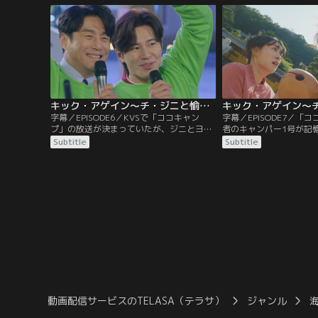
ンネル登録者数300万人と黒字達成を条件
社名をキックキックキッ
に、コンテンツ制作会社の共同代表になる
ー（キキキキ）に決め、
ことを提案され…。
切る。
キック・アゲイン～チ・ジニと愉快な仲間たち～ 第06話／字幕
字幕／EPISODE6／KVSで「ココキャン
字幕／EPISODE7／「
プ」の放送が決まっていたが、ジニとヨン
者のキャンパー1号が記
シクの過去の因縁のせいで、突然編成がな
犯キム・ヨンセであるこ
Subtitle
Subtitle
くなってしまう。ピンチに立たされた2人
セ番組だと世間から批判
は、メンバーたちに励まされながら必死に
テホと気まずくなったジ
他の放送局に掛け合う。そんな中、放映会
る。そこでヨンセと遭遇
とゲリラライブで番組を宣伝することにな
連続殺人犯だと知りテホ
り…。
ッセージを送るが…。
動画配信サービスのTELASA（テラサ）
ジャンル